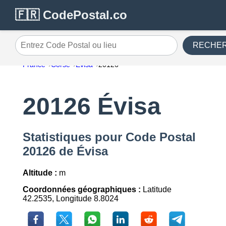
🇫🇷 CodePostal.co
RECHE
Entrez Code Postal ou lieu
France
Corse
Évisa
20126
20126 Évisa
Statistiques pour Code Postal
20126 de Évisa
Altitude :
m
Coordonnées géographiques :
Latitude
42.2535, Longitude 8.8024