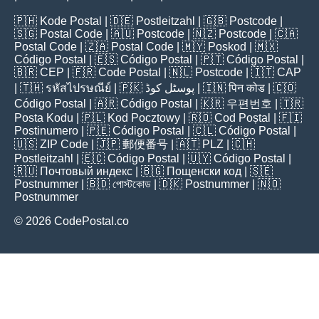
🇵🇭
Kode Postal
| 🇩🇪
Postleitzahl
| 🇬🇧
Postcode
|
🇸🇬
Postal Code
| 🇦🇺
Postcode
| 🇳🇿
Postcode
| 🇨🇦
Postal Code
| 🇿🇦
Postal Code
| 🇲🇾
Poskod
| 🇲🇽
Código Postal
| 🇪🇸
Código Postal
| 🇵🇹
Código Postal
|
🇧🇷
CEP
| 🇫🇷
Code Postal
| 🇳🇱
Postcode
| 🇮🇹
CAP
| 🇹🇭
รหัสไปรษณีย์
| 🇵🇰
پوسٹل کوڈ
| 🇮🇳
पिन कोड
| 🇨🇴
Código Postal
| 🇦🇷
Código Postal
| 🇰🇷
우편번호
| 🇹🇷
Posta Kodu
| 🇵🇱
Kod Pocztowy
| 🇷🇴
Cod Poștal
| 🇫🇮
Postinumero
| 🇵🇪
Código Postal
| 🇨🇱
Código Postal
|
🇺🇸
ZIP Code
| 🇯🇵
郵便番号
| 🇦🇹
PLZ
| 🇨🇭
Postleitzahl
| 🇪🇨
Código Postal
| 🇺🇾
Código Postal
|
🇷🇺
Почтовый индекс
| 🇧🇬
Пощенски код
| 🇸🇪
Postnummer
| 🇧🇩
পোস্টকোড
| 🇩🇰
Postnummer
| 🇳🇴
Postnummer
© 2026 CodePostal.co