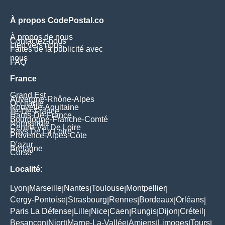
À propos CodePostal.co
À propos de nous
Contactez-nous
Lien vers nous
Faites de la publicité avec
nous
FAQ
France
Grand Est
Auvergne-Rhône-Alpes
Occitanie
Nouvelle-Aquitaine
Île-De-France
Hauts-De-France
Bourgogne-Franche-Comté
Normandie
Centre-Val De Loire
Pays De La Loire
Provence-Alpes-Côte
D'azur
Bretagne
Corse
Localité:
Lyon
Marseille
Nantes
Toulouse
Montpellier
|
|
|
|
|
Cergy-Pontoise
Strasbourg
Rennes
Bordeaux
Orléans
|
|
|
|
|
Paris La Défense
Lille
Nice
Caen
Rungis
Dijon
Créteil
|
|
|
|
|
|
|
Besançon
Niort
Marne-La-Vallée
Amiens
Limoges
Tours
|
|
|
|
|
|