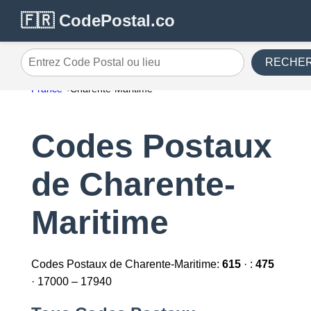
🇫🇷 CodePostal.co
RECHE
Entrez Code Postal ou lieu
France
Charente-Maritime
Codes Postaux
de Charente-
Maritime
Codes Postaux de Charente-Maritime:
615
· :
475
· 17000 – 17940