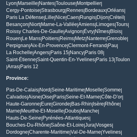
Lyon
Marseille
Nantes
Toulouse
Montpellier
|
|
|
|
|
Cergy-Pontoise
Strasbourg
Rennes
Bordeaux
Orléans
|
|
|
|
|
Paris La Défense
Lille
Nice
Caen
Rungis
Dijon
Créteil
|
|
|
|
|
|
|
Besançon
Niort
Marne-La-Vallée
Amiens
Limoges
Tours
|
|
|
|
|
|
Roissy Charles-De-Gaulle
Avignon
Évry
Nîmes
Blois
|
|
|
|
|
Rouen
Le Mans
Poitiers
Reims
Metz
Nanterre
Grenoble
|
|
|
|
|
|
|
Perpignan
Aix-En-Provence
Clermont-Ferrand
Pau
|
|
|
|
La Rochelle
Angers
Paris 15
Nancy
Paris 08
|
|
|
|
|
Saint-Étienne
Saint-Quentin-En-Yvelines
Paris 13
Toulon
|
|
|
Arras
Paris 12
|
|
Province:
Pas-De-Calais
Nord
Seine-Maritime
Moselle
Somme
|
|
|
|
|
Calvados
Aisne
Oise
Paris
Seine-Et-Marne
Côte-D'or
|
|
|
|
|
|
Haute-Garonne
Eure
Gironde
Bas-Rhin
Isère
Rhône
|
|
|
|
|
|
Marne
Meurthe-Et-Moselle
Doubs
Manche
|
|
|
|
Hauts-De-Seine
Pyrénées-Atlantiques
|
|
Bouches-Du-Rhône
Saône-Et-Loire
Jura
Vosges
|
|
|
|
Dordogne
Charente-Maritime
Val-De-Marne
Yvelines
|
|
|
|