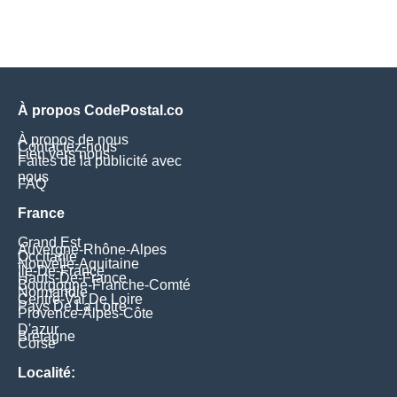
À propos CodePostal.co
À propos de nous
Contactez-nous
Lien vers nous
Faites de la publicité avec
nous
FAQ
France
Grand Est
Auvergne-Rhône-Alpes
Occitanie
Nouvelle-Aquitaine
Île-De-France
Hauts-De-France
Bourgogne-Franche-Comté
Normandie
Centre-Val De Loire
Pays De La Loire
Provence-Alpes-Côte
D'azur
Bretagne
Corse
Localité: