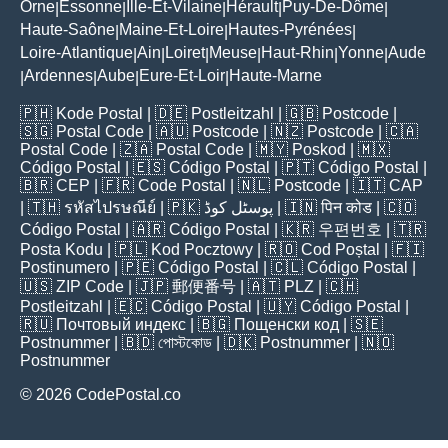
Orne
Essonne
Ille-Et-Vilaine
Hérault
Puy-De-Dôme
|
|
|
|
|
Haute-Saône
Maine-Et-Loire
Hautes-Pyrénées
|
|
|
Loire-Atlantique
Ain
Loiret
Meuse
Haut-Rhin
Yonne
Aude
|
|
|
|
|
|
Ardennes
Aube
Eure-Et-Loir
Haute-Marne
|
|
|
|
🇵🇭
Kode Postal
| 🇩🇪
Postleitzahl
| 🇬🇧
Postcode
|
🇸🇬
Postal Code
| 🇦🇺
Postcode
| 🇳🇿
Postcode
| 🇨🇦
Postal Code
| 🇿🇦
Postal Code
| 🇲🇾
Poskod
| 🇲🇽
Código Postal
| 🇪🇸
Código Postal
| 🇵🇹
Código Postal
|
🇧🇷
CEP
| 🇫🇷
Code Postal
| 🇳🇱
Postcode
| 🇮🇹
CAP
| 🇹🇭
รหัสไปรษณีย์
| 🇵🇰
پوسٹل کوڈ
| 🇮🇳
पिन कोड
| 🇨🇴
Código Postal
| 🇦🇷
Código Postal
| 🇰🇷
우편번호
| 🇹🇷
Posta Kodu
| 🇵🇱
Kod Pocztowy
| 🇷🇴
Cod Poștal
| 🇫🇮
Postinumero
| 🇵🇪
Código Postal
| 🇨🇱
Código Postal
|
🇺🇸
ZIP Code
| 🇯🇵
郵便番号
| 🇦🇹
PLZ
| 🇨🇭
Postleitzahl
| 🇪🇨
Código Postal
| 🇺🇾
Código Postal
|
🇷🇺
Почтовый индекс
| 🇧🇬
Пощенски код
| 🇸🇪
Postnummer
| 🇧🇩
পোস্টকোড
| 🇩🇰
Postnummer
| 🇳🇴
Postnummer
© 2026 CodePostal.co