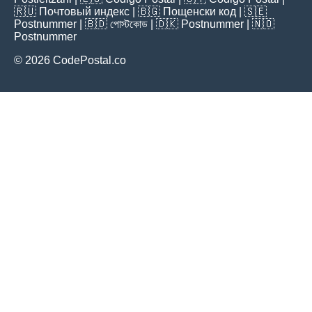
🇷🇺
Почтовый индекс
| 🇧🇬
Пощенски код
| 🇸🇪
Postnummer
| 🇧🇩
পোস্টকোড
| 🇩🇰
Postnummer
| 🇳🇴
Postnummer
© 2026 CodePostal.co