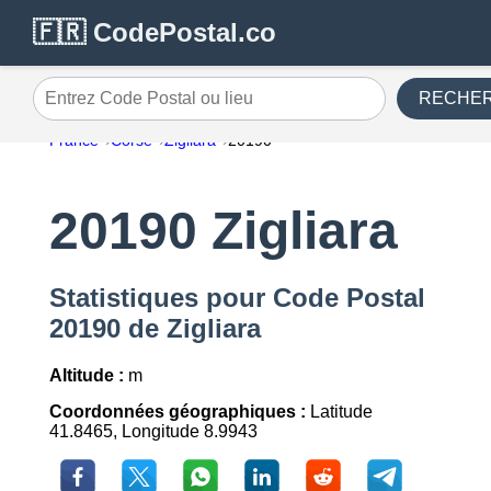
🇫🇷 CodePostal.co
RECHE
Entrez Code Postal ou lieu
France
Corse
Zigliara
20190
20190 Zigliara
Statistiques pour Code Postal
20190 de Zigliara
Altitude :
m
Coordonnées géographiques :
Latitude
41.8465, Longitude 8.9943