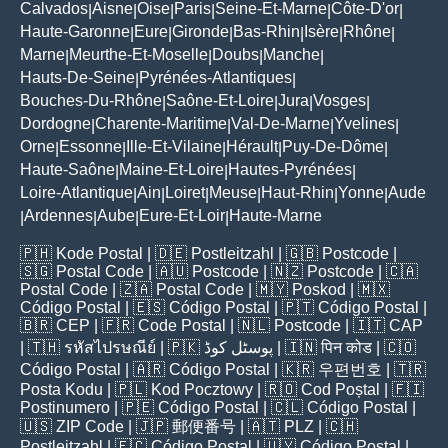
Calvados
Aisne
Oise
Paris
Seine-Et-Marne
Côte-D'or
|
|
|
|
|
|
Haute-Garonne
Eure
Gironde
Bas-Rhin
Isère
Rhône
|
|
|
|
|
|
Marne
Meurthe-Et-Moselle
Doubs
Manche
|
|
|
|
Hauts-De-Seine
Pyrénées-Atlantiques
|
|
Bouches-Du-Rhône
Saône-Et-Loire
Jura
Vosges
|
|
|
|
Dordogne
Charente-Maritime
Val-De-Marne
Yvelines
|
|
|
|
Orne
Essonne
Ille-Et-Vilaine
Hérault
Puy-De-Dôme
|
|
|
|
|
Haute-Saône
Maine-Et-Loire
Hautes-Pyrénées
|
|
|
Loire-Atlantique
Ain
Loiret
Meuse
Haut-Rhin
Yonne
Aude
|
|
|
|
|
|
Ardennes
Aube
Eure-Et-Loir
Haute-Marne
|
|
|
|
🇵🇭
Kode Postal
| 🇩🇪
Postleitzahl
| 🇬🇧
Postcode
|
🇸🇬
Postal Code
| 🇦🇺
Postcode
| 🇳🇿
Postcode
| 🇨🇦
Postal Code
| 🇿🇦
Postal Code
| 🇲🇾
Poskod
| 🇲🇽
Código Postal
| 🇪🇸
Código Postal
| 🇵🇹
Código Postal
|
🇧🇷
CEP
| 🇫🇷
Code Postal
| 🇳🇱
Postcode
| 🇮🇹
CAP
| 🇹🇭
รหัสไปรษณีย์
| 🇵🇰
پوسٹل کوڈ
| 🇮🇳
पिन कोड
| 🇨🇴
Código Postal
| 🇦🇷
Código Postal
| 🇰🇷
우편번호
| 🇹🇷
Posta Kodu
| 🇵🇱
Kod Pocztowy
| 🇷🇴
Cod Poștal
| 🇫🇮
Postinumero
| 🇵🇪
Código Postal
| 🇨🇱
Código Postal
|
🇺🇸
ZIP Code
| 🇯🇵
郵便番号
| 🇦🇹
PLZ
| 🇨🇭
Postleitzahl
| 🇪🇨
Código Postal
| 🇺🇾
Código Postal
|