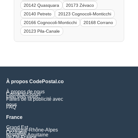
20142 Quasquara
20173 Zévaco
20140 Petreto
20123 Cognocoli-Monticchi
20166 Cognocoli-Monticchi
20168 Corrano
20123 Pila-Canale
À propos CodePostal.co
À propos de nous
Contactez-nous
Lien vers nous
Faites de la publicité avec
nous
FAQ
France
Grand Est
Auvergne-Rhône-Alpes
Occitanie
Nouvelle-Aquitaine
Île-De-France