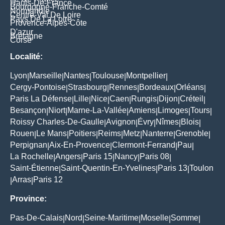
Hauts-De-France
Bourgogne-Franche-Comté
Normandie
Centre-Val De Loire
Pays De La Loire
Provence-Alpes-Côte
D'azur
Bretagne
Corse
Localité:
Lyon
Marseille
Nantes
Toulouse
Montpellier
|
|
|
|
|
Cergy-Pontoise
Strasbourg
Rennes
Bordeaux
Orléans
|
|
|
|
|
Paris La Défense
Lille
Nice
Caen
Rungis
Dijon
Créteil
|
|
|
|
|
|
|
Besançon
Niort
Marne-La-Vallée
Amiens
Limoges
Tours
|
|
|
|
|
|
Roissy Charles-De-Gaulle
Avignon
Évry
Nîmes
Blois
|
|
|
|
|
Rouen
Le Mans
Poitiers
Reims
Metz
Nanterre
Grenoble
|
|
|
|
|
|
|
Perpignan
Aix-En-Provence
Clermont-Ferrand
Pau
|
|
|
|
La Rochelle
Angers
Paris 15
Nancy
Paris 08
|
|
|
|
|
Saint-Étienne
Saint-Quentin-En-Yvelines
Paris 13
Toulon
|
|
|
Arras
Paris 12
|
|
Province:
Pas-De-Calais
Nord
Seine-Maritime
Moselle
Somme
|
|
|
|
|