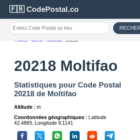
🇫🇷 CodePostal.co
RECHE
Entrez Code Postal ou lieu
France
Corse
Moltifao
20218
20218 Moltifao
Statistiques pour Code Postal
20218 de Moltifao
Altitude :
m
Coordonnées géographiques :
Latitude
42.4865, Longitude 9.1141