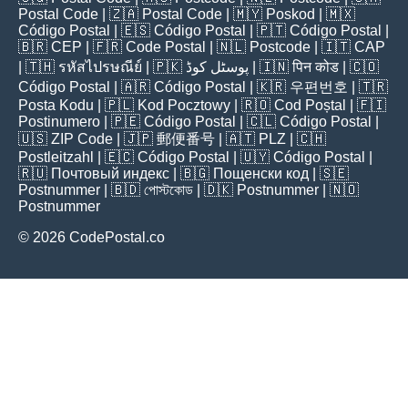
Postal Code
| 🇿🇦
Postal Code
| 🇲🇾
Poskod
| 🇲🇽
Código Postal
| 🇪🇸
Código Postal
| 🇵🇹
Código Postal
|
🇧🇷
CEP
| 🇫🇷
Code Postal
| 🇳🇱
Postcode
| 🇮🇹
CAP
| 🇹🇭
รหัสไปรษณีย์
| 🇵🇰
پوسٹل کوڈ
| 🇮🇳
पिन कोड
| 🇨🇴
Código Postal
| 🇦🇷
Código Postal
| 🇰🇷
우편번호
| 🇹🇷
Posta Kodu
| 🇵🇱
Kod Pocztowy
| 🇷🇴
Cod Poștal
| 🇫🇮
Postinumero
| 🇵🇪
Código Postal
| 🇨🇱
Código Postal
|
🇺🇸
ZIP Code
| 🇯🇵
郵便番号
| 🇦🇹
PLZ
| 🇨🇭
Postleitzahl
| 🇪🇨
Código Postal
| 🇺🇾
Código Postal
|
🇷🇺
Почтовый индекс
| 🇧🇬
Пощенски код
| 🇸🇪
Postnummer
| 🇧🇩
পোস্টকোড
| 🇩🇰
Postnummer
| 🇳🇴
Postnummer
© 2026 CodePostal.co