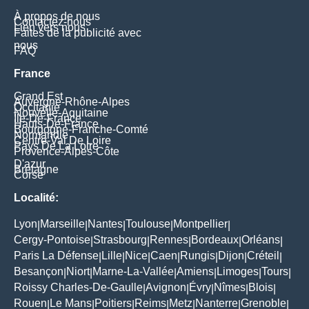
À propos de nous
Contactez-nous
Lien vers nous
Faites de la publicité avec
nous
FAQ
France
Grand Est
Auvergne-Rhône-Alpes
Occitanie
Nouvelle-Aquitaine
Île-De-France
Hauts-De-France
Bourgogne-Franche-Comté
Normandie
Centre-Val De Loire
Pays De La Loire
Provence-Alpes-Côte
D'azur
Bretagne
Corse
Localité:
Lyon
Marseille
Nantes
Toulouse
Montpellier
|
|
|
|
|
Cergy-Pontoise
Strasbourg
Rennes
Bordeaux
Orléans
|
|
|
|
|
Paris La Défense
Lille
Nice
Caen
Rungis
Dijon
Créteil
|
|
|
|
|
|
|
Besançon
Niort
Marne-La-Vallée
Amiens
Limoges
Tours
|
|
|
|
|
|
Roissy Charles-De-Gaulle
Avignon
Évry
Nîmes
Blois
|
|
|
|
|
Rouen
Le Mans
Poitiers
Reims
Metz
Nanterre
Grenoble
|
|
|
|
|
|
|