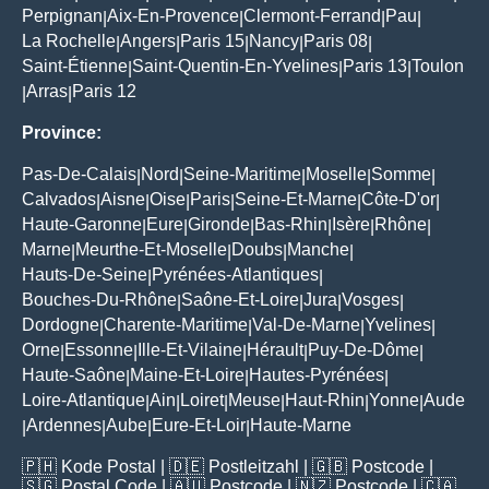
Perpignan
Aix-En-Provence
Clermont-Ferrand
Pau
|
|
|
|
La Rochelle
Angers
Paris 15
Nancy
Paris 08
|
|
|
|
|
Saint-Étienne
Saint-Quentin-En-Yvelines
Paris 13
Toulon
|
|
|
Arras
Paris 12
|
|
Province:
Pas-De-Calais
Nord
Seine-Maritime
Moselle
Somme
|
|
|
|
|
Calvados
Aisne
Oise
Paris
Seine-Et-Marne
Côte-D'or
|
|
|
|
|
|
Haute-Garonne
Eure
Gironde
Bas-Rhin
Isère
Rhône
|
|
|
|
|
|
Marne
Meurthe-Et-Moselle
Doubs
Manche
|
|
|
|
Hauts-De-Seine
Pyrénées-Atlantiques
|
|
Bouches-Du-Rhône
Saône-Et-Loire
Jura
Vosges
|
|
|
|
Dordogne
Charente-Maritime
Val-De-Marne
Yvelines
|
|
|
|
Orne
Essonne
Ille-Et-Vilaine
Hérault
Puy-De-Dôme
|
|
|
|
|
Haute-Saône
Maine-Et-Loire
Hautes-Pyrénées
|
|
|
Loire-Atlantique
Ain
Loiret
Meuse
Haut-Rhin
Yonne
Aude
|
|
|
|
|
|
Ardennes
Aube
Eure-Et-Loir
Haute-Marne
|
|
|
|
🇵🇭
Kode Postal
| 🇩🇪
Postleitzahl
| 🇬🇧
Postcode
|
🇸🇬
Postal Code
| 🇦🇺
Postcode
| 🇳🇿
Postcode
| 🇨🇦