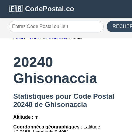
🇫🇷 CodePostal.co
RECHE
Entrez Code Postal ou lieu
France
Corse
Ghisonaccia
20240
20240
Ghisonaccia
Statistiques pour Code Postal
20240 de Ghisonaccia
Altitude :
m
Coordonnées géographiques :
Latitude