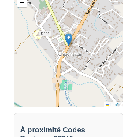
−
Leaflet
À proximité Codes