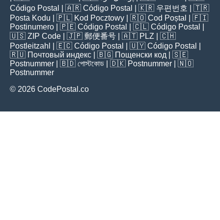
Código Postal
| 🇦🇷
Código Postal
| 🇰🇷
우편번호
| 🇹🇷
Posta Kodu
| 🇵🇱
Kod Pocztowy
| 🇷🇴
Cod Poștal
| 🇫🇮
Postinumero
| 🇵🇪
Código Postal
| 🇨🇱
Código Postal
|
🇺🇸
ZIP Code
| 🇯🇵
郵便番号
| 🇦🇹
PLZ
| 🇨🇭
Postleitzahl
| 🇪🇨
Código Postal
| 🇺🇾
Código Postal
|
🇷🇺
Почтовый индекс
| 🇧🇬
Пощенски код
| 🇸🇪
Postnummer
| 🇧🇩
পোস্টকোড
| 🇩🇰
Postnummer
| 🇳🇴
Postnummer
© 2026 CodePostal.co