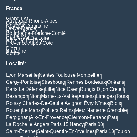
France
Grand Est
Auvergne-Rhône-Alpes
Occitanie
Nouvelle-Aquitaine
Île-De-France
Hauts-De-France
Bourgogne-Franche-Comté
Normandie
Centre-Val De Loire
Pays De La Loire
Provence-Alpes-Côte
D'azur
Bretagne
Corse
Localité:
Lyon
Marseille
Nantes
Toulouse
Montpellier
|
|
|
|
|
Cergy-Pontoise
Strasbourg
Rennes
Bordeaux
Orléans
|
|
|
|
|
Paris La Défense
Lille
Nice
Caen
Rungis
Dijon
Créteil
|
|
|
|
|
|
|
Besançon
Niort
Marne-La-Vallée
Amiens
Limoges
Tours
|
|
|
|
|
|
Roissy Charles-De-Gaulle
Avignon
Évry
Nîmes
Blois
|
|
|
|
|
Rouen
Le Mans
Poitiers
Reims
Metz
Nanterre
Grenoble
|
|
|
|
|
|
|
Perpignan
Aix-En-Provence
Clermont-Ferrand
Pau
|
|
|
|
La Rochelle
Angers
Paris 15
Nancy
Paris 08
|
|
|
|
|
Saint-Étienne
Saint-Quentin-En-Yvelines
Paris 13
Toulon
|
|
|