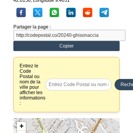
42.0158, Longitude 9.4051
Partager la page :
Copier
Entrez le
Code
Postal ou
nom de la
Reche
ville pour
afficher les
informations
:
+