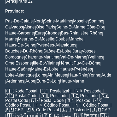
Arras
Paris 12
|
|
Province:
Pas-De-Calais
Nord
Seine-Maritime
Moselle
Somme
|
|
|
|
|
Calvados
Aisne
Oise
Paris
Seine-Et-Marne
Côte-D'or
|
|
|
|
|
|
Haute-Garonne
Eure
Gironde
Bas-Rhin
Isère
Rhône
|
|
|
|
|
|
Marne
Meurthe-Et-Moselle
Doubs
Manche
|
|
|
|
Hauts-De-Seine
Pyrénées-Atlantiques
|
|
Bouches-Du-Rhône
Saône-Et-Loire
Jura
Vosges
|
|
|
|
Dordogne
Charente-Maritime
Val-De-Marne
Yvelines
|
|
|
|
Orne
Essonne
Ille-Et-Vilaine
Hérault
Puy-De-Dôme
|
|
|
|
|
Haute-Saône
Maine-Et-Loire
Hautes-Pyrénées
|
|
|
Loire-Atlantique
Loiret
Ain
Meuse
Haut-Rhin
Yonne
Aude
|
|
|
|
|
|
Ardennes
Aube
Eure-Et-Loir
Haute-Marne
|
|
|
|
🇵🇭
Kode Postal
| 🇩🇪
Postleitzahl
| 🇬🇧
Postcode
|
🇸🇬
Postal Code
| 🇦🇺
Postcode
| 🇳🇿
Postcode
| 🇨🇦
Postal Code
| 🇿🇦
Postal Code
| 🇲🇾
Poskod
| 🇲🇽
Código Postal
| 🇪🇸
Código Postal
| 🇵🇹
Código Postal
|
🇧🇷
CEP
| 🇫🇷
Code Postal
| 🇳🇱
Postcode
| 🇮🇹
CAP
| 🇹🇭
รหัสไปรษณีย์
| 🇵🇰
پوسٹل کوڈ
| 🇮🇳
पिन कोड
| 🇨🇴