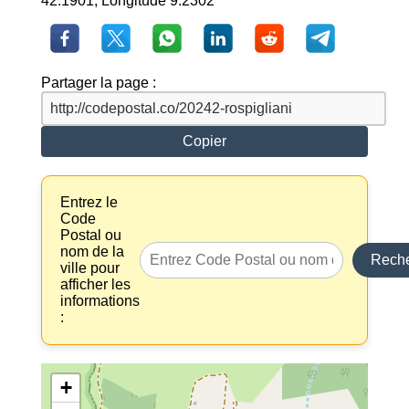
42.1901, Longitude 9.2302
Partager la page :
Copier
Entrez le
Code
Postal ou
nom de la
Reche
ville pour
afficher les
informations
:
+