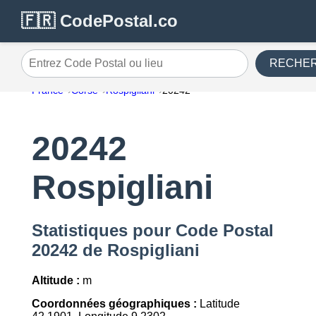
🇫🇷 CodePostal.co
RECHE
Entrez Code Postal ou lieu
France
Corse
Rospigliani
20242
20242
Rospigliani
Statistiques pour Code Postal
20242 de Rospigliani
Altitude :
m
Coordonnées géographiques :
Latitude