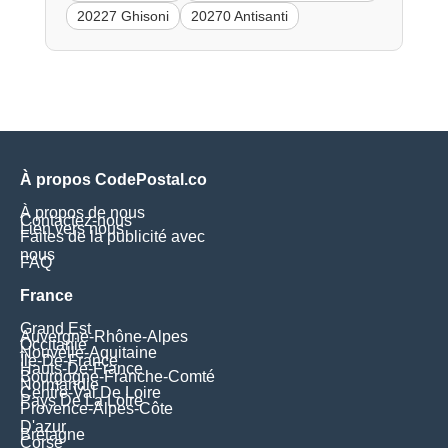
20227 Ghisoni
20270 Antisanti
À propos CodePostal.co
À propos de nous
Contactez-nous
Lien vers nous
Faites de la publicité avec
nous
FAQ
France
Grand Est
Auvergne-Rhône-Alpes
Occitanie
Nouvelle-Aquitaine
Île-De-France
Hauts-De-France
Bourgogne-Franche-Comté
Normandie
Centre-Val De Loire
Pays De La Loire
Provence-Alpes-Côte
D'azur
Bretagne
Corse