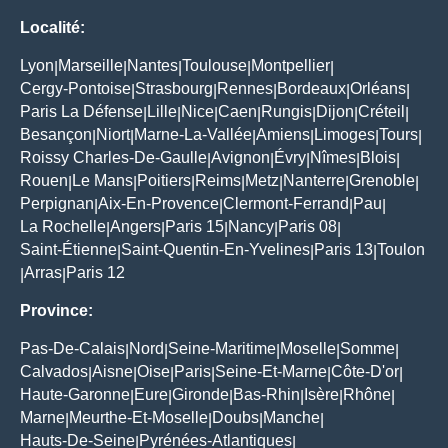
Localité:
Lyon
Marseille
Nantes
Toulouse
Montpellier
|
|
|
|
|
Cergy-Pontoise
Strasbourg
Rennes
Bordeaux
Orléans
|
|
|
|
|
Paris La Défense
Lille
Nice
Caen
Rungis
Dijon
Créteil
|
|
|
|
|
|
|
Besançon
Niort
Marne-La-Vallée
Amiens
Limoges
Tours
|
|
|
|
|
|
Roissy Charles-De-Gaulle
Avignon
Évry
Nîmes
Blois
|
|
|
|
|
Rouen
Le Mans
Poitiers
Reims
Metz
Nanterre
Grenoble
|
|
|
|
|
|
|
Perpignan
Aix-En-Provence
Clermont-Ferrand
Pau
|
|
|
|
La Rochelle
Angers
Paris 15
Nancy
Paris 08
|
|
|
|
|
Saint-Étienne
Saint-Quentin-En-Yvelines
Paris 13
Toulon
|
|
|
Arras
Paris 12
|
|
Province:
Pas-De-Calais
Nord
Seine-Maritime
Moselle
Somme
|
|
|
|
|
Calvados
Aisne
Oise
Paris
Seine-Et-Marne
Côte-D'or
|
|
|
|
|
|
Haute-Garonne
Eure
Gironde
Bas-Rhin
Isère
Rhône
|
|
|
|
|
|
Marne
Meurthe-Et-Moselle
Doubs
Manche
|
|
|
|
Hauts-De-Seine
Pyrénées-Atlantiques
|
|