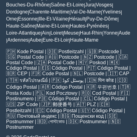
Bouches-Du-Rhône
Saône-Et-Loire
Jura
Vosges
|
|
|
|
Dordogne
Charente-Maritime
Val-De-Marne
Yvelines
|
|
|
|
Orne
Essonne
Ille-Et-Vilaine
Hérault
Puy-De-Dôme
|
|
|
|
|
Haute-Saône
Maine-Et-Loire
Hautes-Pyrénées
|
|
|
Loire-Atlantique
Ain
Loiret
Meuse
Haut-Rhin
Yonne
Aude
|
|
|
|
|
|
Ardennes
Aube
Eure-Et-Loir
Haute-Marne
|
|
|
|
🇵🇭
Kode Postal
| 🇩🇪
Postleitzahl
| 🇬🇧
Postcode
|
🇸🇬
Postal Code
| 🇦🇺
Postcode
| 🇳🇿
Postcode
| 🇨🇦
Postal Code
| 🇿🇦
Postal Code
| 🇲🇾
Poskod
| 🇲🇽
Código Postal
| 🇪🇸
Código Postal
| 🇵🇹
Código Postal
|
🇧🇷
CEP
| 🇫🇷
Code Postal
| 🇳🇱
Postcode
| 🇮🇹
CAP
| 🇹🇭
รหัสไปรษณีย์
| 🇵🇰
پوسٹل کوڈ
| 🇮🇳
पिन कोड
| 🇨🇴
Código Postal
| 🇦🇷
Código Postal
| 🇰🇷
우편번호
| 🇹🇷
Posta Kodu
| 🇵🇱
Kod Pocztowy
| 🇷🇴
Cod Poștal
| 🇫🇮
Postinumero
| 🇵🇪
Código Postal
| 🇨🇱
Código Postal
|
🇺🇸
ZIP Code
| 🇯🇵
郵便番号
| 🇦🇹
PLZ
| 🇨🇭
Postleitzahl
| 🇪🇨
Código Postal
| 🇺🇾
Código Postal
|
🇷🇺
Почтовый индекс
| 🇧🇬
Пощенски код
| 🇸🇪
Postnummer
| 🇧🇩
পোস্টকোড
| 🇩🇰
Postnummer
| 🇳🇴
Postnummer