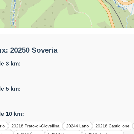
x: 20250 Soveria
e 3 km:
e 5 km:
e 10 km:
rio
20218 Prato-di-Giovellina
20244 Lano
20218 Castiglione