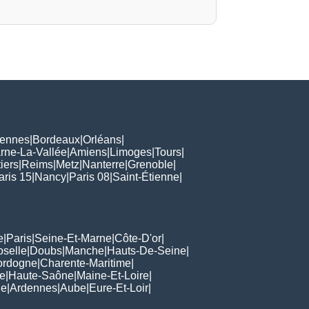
ennes
|
Bordeaux
|
Orléans
|
rne-La-Vallée
|
Amiens
|
Limoges
|
Tours
|
iers
|
Reims
|
Metz
|
Nanterre
|
Grenoble
|
aris 15
|
Nancy
|
Paris 08
|
Saint-Étienne
|
e
|
Paris
|
Seine-Et-Marne
|
Côte-D'or
|
oselle
|
Doubs
|
Manche
|
Hauts-De-Seine
|
ordogne
|
Charente-Maritime
|
e
|
Haute-Saône
|
Maine-Et-Loire
|
de
|
Ardennes
|
Aube
|
Eure-Et-Loir
|