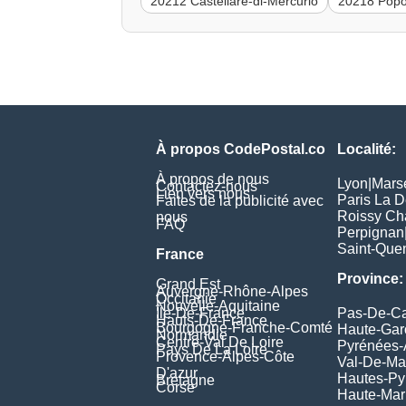
20212 Castellare-di-Mercurio
20218 Popo
À propos CodePostal.co
Localité:
À propos de nous
Lyon
|
Marse
Contactez-nous
Lien vers nous
Paris La 
Faites de la publicité avec
Roissy Ch
nous
FAQ
Perpignan
Saint-Quen
France
Province:
Grand Est
Auvergne-Rhône-Alpes
Occitanie
Nouvelle-Aquitaine
Île-De-France
Pas-De-Ca
Hauts-De-France
Bourgogne-Franche-Comté
Haute-Ga
Normandie
Centre-Val De Loire
Pyrénées-
Pays De La Loire
Provence-Alpes-Côte
Val-De-Ma
D'azur
Hautes-Py
Bretagne
Corse
Haute-Ma