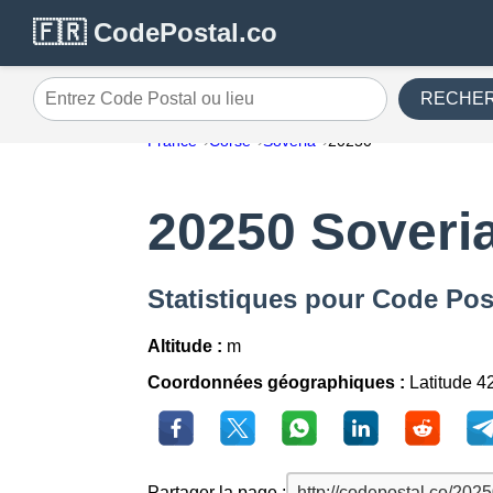
🇫🇷 CodePostal.co
RECHE
Entrez Code Postal ou lieu
France
Corse
Soveria
20250
20250 Soveri
Statistiques pour Code Pos
Altitude :
m
Coordonnées géographiques :
Latitude 4
Partager la page :