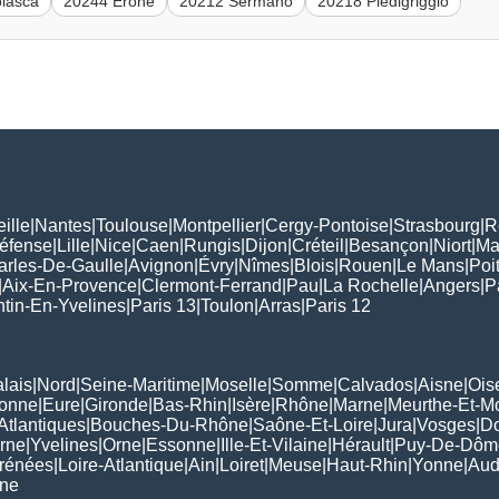
lasca
20244 Érone
20212 Sermano
20218 Piedigriggio
ille
|
Nantes
|
Toulouse
|
Montpellier
|
Cergy-Pontoise
|
Strasbourg
|
R
Défense
|
Lille
|
Nice
|
Caen
|
Rungis
|
Dijon
|
Créteil
|
Besançon
|
Niort
|
Ma
arles-De-Gaulle
|
Avignon
|
Évry
|
Nîmes
|
Blois
|
Rouen
|
Le Mans
|
Poit
|
Aix-En-Provence
|
Clermont-Ferrand
|
Pau
|
La Rochelle
|
Angers
|
P
tin-En-Yvelines
|
Paris 13
|
Toulon
|
Arras
|
Paris 12
lais
|
Nord
|
Seine-Maritime
|
Moselle
|
Somme
|
Calvados
|
Aisne
|
Ois
ronne
|
Eure
|
Gironde
|
Bas-Rhin
|
Isère
|
Rhône
|
Marne
|
Meurthe-Et-M
Atlantiques
|
Bouches-Du-Rhône
|
Saône-Et-Loire
|
Jura
|
Vosges
|
D
rne
|
Yvelines
|
Orne
|
Essonne
|
Ille-Et-Vilaine
|
Hérault
|
Puy-De-Dôm
rénées
|
Loire-Atlantique
|
Ain
|
Loiret
|
Meuse
|
Haut-Rhin
|
Yonne
|
Au
rne