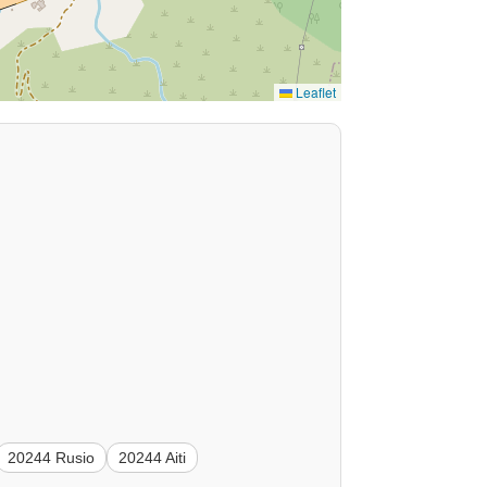
Leaflet
20244 Rusio
20244 Aiti