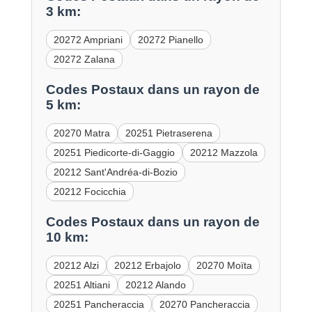
3 km:
20272 Ampriani
20272 Pianello
20272 Zalana
Codes Postaux dans un rayon de
5 km:
20270 Matra
20251 Pietraserena
20251 Piedicorte-di-Gaggio
20212 Mazzola
20212 Sant'Andréa-di-Bozio
20212 Focicchia
Codes Postaux dans un rayon de
10 km:
20212 Alzi
20212 Erbajolo
20270 Moïta
20251 Altiani
20212 Alando
20251 Pancheraccia
20270 Pancheraccia