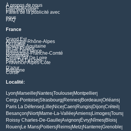
À propos de nous
Contactez-nous
Lien vers nous
Faites de la publicité avec
nous
FAQ
France
Grand Est
Auvergne-Rhône-Alpes
Occitanie
Nouvelle-Aquitaine
Île-De-France
Hauts-De-France
Bourgogne-Franche-Comté
Normandie
Centre-Val De Loire
Pays De La Loire
Provence-Alpes-Côte
D'azur
Bretagne
Corse
Localité:
Lyon
Marseille
Nantes
Toulouse
Montpellier
|
|
|
|
|
Cergy-Pontoise
Strasbourg
Rennes
Bordeaux
Orléans
|
|
|
|
|
Paris La Défense
Lille
Nice
Caen
Rungis
Dijon
Créteil
|
|
|
|
|
|
|
Besançon
Niort
Marne-La-Vallée
Amiens
Limoges
Tours
|
|
|
|
|
|
Roissy Charles-De-Gaulle
Avignon
Évry
Nîmes
Blois
|
|
|
|
|
Rouen
Le Mans
Poitiers
Reims
Metz
Nanterre
Grenoble
|
|
|
|
|
|
|