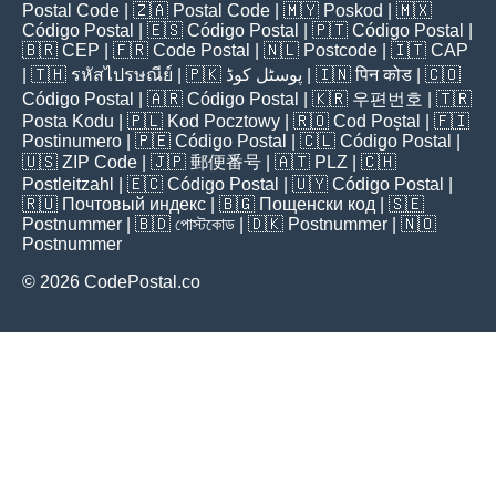
Postal Code
| 🇿🇦
Postal Code
| 🇲🇾
Poskod
| 🇲🇽
Código Postal
| 🇪🇸
Código Postal
| 🇵🇹
Código Postal
|
🇧🇷
CEP
| 🇫🇷
Code Postal
| 🇳🇱
Postcode
| 🇮🇹
CAP
| 🇹🇭
รหัสไปรษณีย์
| 🇵🇰
پوسٹل کوڈ
| 🇮🇳
पिन कोड
| 🇨🇴
Código Postal
| 🇦🇷
Código Postal
| 🇰🇷
우편번호
| 🇹🇷
Posta Kodu
| 🇵🇱
Kod Pocztowy
| 🇷🇴
Cod Poștal
| 🇫🇮
Postinumero
| 🇵🇪
Código Postal
| 🇨🇱
Código Postal
|
🇺🇸
ZIP Code
| 🇯🇵
郵便番号
| 🇦🇹
PLZ
| 🇨🇭
Postleitzahl
| 🇪🇨
Código Postal
| 🇺🇾
Código Postal
|
🇷🇺
Почтовый индекс
| 🇧🇬
Пощенски код
| 🇸🇪
Postnummer
| 🇧🇩
পোস্টকোড
| 🇩🇰
Postnummer
| 🇳🇴
Postnummer
© 2026 CodePostal.co