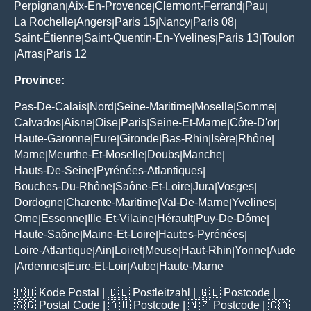
Perpignan
Aix-En-Provence
Clermont-Ferrand
Pau
|
|
|
|
La Rochelle
Angers
Paris 15
Nancy
Paris 08
|
|
|
|
|
Saint-Étienne
Saint-Quentin-En-Yvelines
Paris 13
Toulon
|
|
|
Arras
Paris 12
|
|
Province:
Pas-De-Calais
Nord
Seine-Maritime
Moselle
Somme
|
|
|
|
|
Calvados
Aisne
Oise
Paris
Seine-Et-Marne
Côte-D'or
|
|
|
|
|
|
Haute-Garonne
Eure
Gironde
Bas-Rhin
Isère
Rhône
|
|
|
|
|
|
Marne
Meurthe-Et-Moselle
Doubs
Manche
|
|
|
|
Hauts-De-Seine
Pyrénées-Atlantiques
|
|
Bouches-Du-Rhône
Saône-Et-Loire
Jura
Vosges
|
|
|
|
Dordogne
Charente-Maritime
Val-De-Marne
Yvelines
|
|
|
|
Orne
Essonne
Ille-Et-Vilaine
Hérault
Puy-De-Dôme
|
|
|
|
|
Haute-Saône
Maine-Et-Loire
Hautes-Pyrénées
|
|
|
Loire-Atlantique
Ain
Loiret
Meuse
Haut-Rhin
Yonne
Aude
|
|
|
|
|
|
Ardennes
Eure-Et-Loir
Aube
Haute-Marne
|
|
|
|
🇵🇭
Kode Postal
| 🇩🇪
Postleitzahl
| 🇬🇧
Postcode
|
🇸🇬
Postal Code
| 🇦🇺
Postcode
| 🇳🇿
Postcode
| 🇨🇦