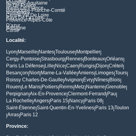
Occitanie
Nouvelle-Aquitaine
Île-De-France
Hauts-De-France
Bourgogne-Franche-Comté
Normandie
Centre-Val De Loire
Pays De La Loire
Provence-Alpes-Côte
D'azur
Bretagne
Corse
Localité:
Lyon
Marseille
Nantes
Toulouse
Montpellier
|
|
|
|
|
Cergy-Pontoise
Strasbourg
Rennes
Bordeaux
Orléans
|
|
|
|
|
Paris La Défense
Lille
Nice
Caen
Rungis
Dijon
Créteil
|
|
|
|
|
|
|
Besançon
Niort
Marne-La-Vallée
Amiens
Limoges
Tours
|
|
|
|
|
|
Roissy Charles-De-Gaulle
Avignon
Évry
Nîmes
Blois
|
|
|
|
|
Rouen
Le Mans
Poitiers
Reims
Metz
Nanterre
Grenoble
|
|
|
|
|
|
|
Perpignan
Aix-En-Provence
Clermont-Ferrand
Pau
|
|
|
|
La Rochelle
Angers
Paris 15
Nancy
Paris 08
|
|
|
|
|
Saint-Étienne
Saint-Quentin-En-Yvelines
Paris 13
Toulon
|
|
|
Arras
Paris 12
|
|
Province: