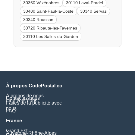
30360 Vézénobres
30110 Laval-Pradel
30480 Saint-Paul-la-Coste
30340 Servas
30340 Rousson
30720 Ribaute-les-Tavernes
30110 Les Salles-du-Gardon
À propos CodePostal.co
À propos de nous
Contactez-nous
Lien vers nous
Faites de la publicité avec
nous
FAQ
France
Grand Est
Auvergne-Rhône-Alpes