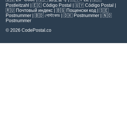
Postleitzahl
| 🇪🇨
Código Postal
| 🇺🇾
Código Postal
|
🇷🇺
Почтовый индекс
| 🇧🇬
Пощенски код
| 🇸🇪
Postnummer
| 🇧🇩
পোস্টকোড
| 🇩🇰
Postnummer
| 🇳🇴
Postnummer
© 2026 CodePostal.co