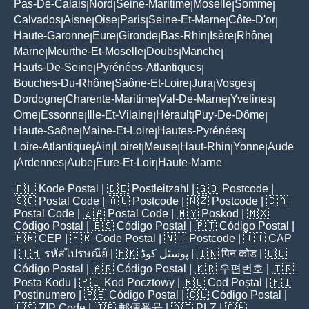
Pas-De-Calais
Nord
Seine-Maritime
Moselle
Somme
|
|
|
|
|
Calvados
Aisne
Oise
Paris
Seine-Et-Marne
Côte-D'or
|
|
|
|
|
|
Haute-Garonne
Eure
Gironde
Bas-Rhin
Isère
Rhône
|
|
|
|
|
|
Marne
Meurthe-Et-Moselle
Doubs
Manche
|
|
|
|
Hauts-De-Seine
Pyrénées-Atlantiques
|
|
Bouches-Du-Rhône
Saône-Et-Loire
Jura
Vosges
|
|
|
|
Dordogne
Charente-Maritime
Val-De-Marne
Yvelines
|
|
|
|
Orne
Essonne
Ille-Et-Vilaine
Hérault
Puy-De-Dôme
|
|
|
|
|
Haute-Saône
Maine-Et-Loire
Hautes-Pyrénées
|
|
|
Loire-Atlantique
Ain
Loiret
Meuse
Haut-Rhin
Yonne
Aude
|
|
|
|
|
|
Ardennes
Aube
Eure-Et-Loir
Haute-Marne
|
|
|
|
🇵🇭
Kode Postal
| 🇩🇪
Postleitzahl
| 🇬🇧
Postcode
|
🇸🇬
Postal Code
| 🇦🇺
Postcode
| 🇳🇿
Postcode
| 🇨🇦
Postal Code
| 🇿🇦
Postal Code
| 🇲🇾
Poskod
| 🇲🇽
Código Postal
| 🇪🇸
Código Postal
| 🇵🇹
Código Postal
|
🇧🇷
CEP
| 🇫🇷
Code Postal
| 🇳🇱
Postcode
| 🇮🇹
CAP
| 🇹🇭
รหัสไปรษณีย์
| 🇵🇰
پوسٹل کوڈ
| 🇮🇳
पिन कोड
| 🇨🇴
Código Postal
| 🇦🇷
Código Postal
| 🇰🇷
우편번호
| 🇹🇷
Posta Kodu
| 🇵🇱
Kod Pocztowy
| 🇷🇴
Cod Poștal
| 🇫🇮
Postinumero
| 🇵🇪
Código Postal
| 🇨🇱
Código Postal
|
🇺🇸
ZIP Code
| 🇯🇵
郵便番号
| 🇦🇹
PLZ
| 🇨🇭