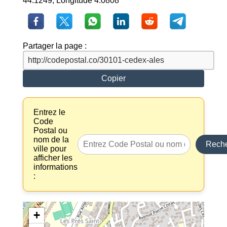
44.1249, Longitude 4.0808
Partager la page :
Copier
Entrez le
Code
Postal ou
nom de la
Reche
ville pour
afficher les
informations
:
+