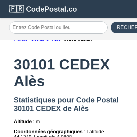
🇫🇷 CodePostal.co
RECHE
Entrez Code Postal ou lieu
France
Occitanie
Alès
30101 CEDEX
30101 CEDEX
Alès
Statistiques pour Code Postal
30101 CEDEX de Alès
Altitude :
m
Coordonnées géographiques :
Latitude