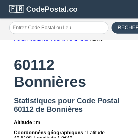
🇫🇷 CodePostal.co
RECHE
Entrez Code Postal ou lieu
France
Hauts-De-France
Bonnières
60112
60112
Bonnières
Statistiques pour Code Postal
60112 de Bonnières
Altitude :
m
Coordonnées géographiques :
Latitude