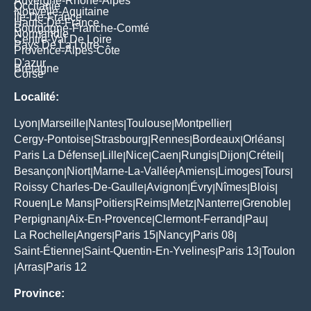
Auvergne-Rhône-Alpes
Occitanie
Nouvelle-Aquitaine
Île-De-France
Hauts-De-France
Bourgogne-Franche-Comté
Normandie
Centre-Val De Loire
Pays De La Loire
Provence-Alpes-Côte
D'azur
Bretagne
Corse
Localité:
Lyon
Marseille
Nantes
Toulouse
Montpellier
|
|
|
|
|
Cergy-Pontoise
Strasbourg
Rennes
Bordeaux
Orléans
|
|
|
|
|
Paris La Défense
Lille
Nice
Caen
Rungis
Dijon
Créteil
|
|
|
|
|
|
|
Besançon
Niort
Marne-La-Vallée
Amiens
Limoges
Tours
|
|
|
|
|
|
Roissy Charles-De-Gaulle
Avignon
Évry
Nîmes
Blois
|
|
|
|
|
Rouen
Le Mans
Poitiers
Reims
Metz
Nanterre
Grenoble
|
|
|
|
|
|
|
Perpignan
Aix-En-Provence
Clermont-Ferrand
Pau
|
|
|
|
La Rochelle
Angers
Paris 15
Nancy
Paris 08
|
|
|
|
|
Saint-Étienne
Saint-Quentin-En-Yvelines
Paris 13
Toulon
|
|
|
Arras
Paris 12
|
|
Province: