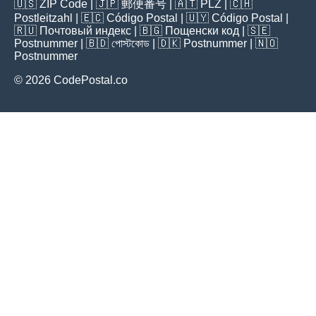
🇺🇸
ZIP Code
| 🇯🇵
郵便番号
| 🇦🇹
PLZ
| 🇨🇭
Postleitzahl
| 🇪🇨
Código Postal
| 🇺🇾
Código Postal
|
🇷🇺
Почтовый индекс
| 🇧🇬
Пощенски код
| 🇸🇪
Postnummer
| 🇧🇩
পোস্টকোড
| 🇩🇰
Postnummer
| 🇳🇴
Postnummer
© 2026 CodePostal.co