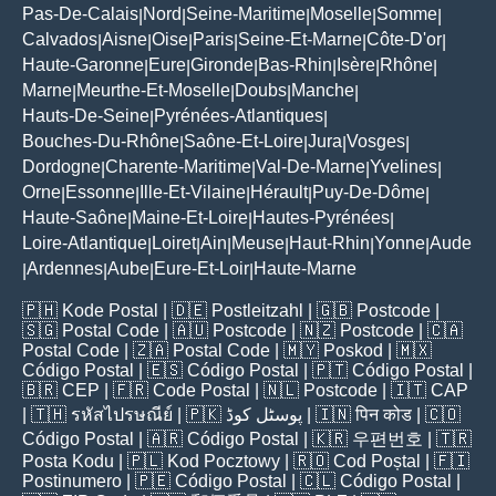
Pas-De-Calais
Nord
Seine-Maritime
Moselle
Somme
|
|
|
|
|
Calvados
Aisne
Oise
Paris
Seine-Et-Marne
Côte-D'or
|
|
|
|
|
|
Haute-Garonne
Eure
Gironde
Bas-Rhin
Isère
Rhône
|
|
|
|
|
|
Marne
Meurthe-Et-Moselle
Doubs
Manche
|
|
|
|
Hauts-De-Seine
Pyrénées-Atlantiques
|
|
Bouches-Du-Rhône
Saône-Et-Loire
Jura
Vosges
|
|
|
|
Dordogne
Charente-Maritime
Val-De-Marne
Yvelines
|
|
|
|
Orne
Essonne
Ille-Et-Vilaine
Hérault
Puy-De-Dôme
|
|
|
|
|
Haute-Saône
Maine-Et-Loire
Hautes-Pyrénées
|
|
|
Loire-Atlantique
Loiret
Ain
Meuse
Haut-Rhin
Yonne
Aude
|
|
|
|
|
|
Ardennes
Aube
Eure-Et-Loir
Haute-Marne
|
|
|
|
🇵🇭
Kode Postal
| 🇩🇪
Postleitzahl
| 🇬🇧
Postcode
|
🇸🇬
Postal Code
| 🇦🇺
Postcode
| 🇳🇿
Postcode
| 🇨🇦
Postal Code
| 🇿🇦
Postal Code
| 🇲🇾
Poskod
| 🇲🇽
Código Postal
| 🇪🇸
Código Postal
| 🇵🇹
Código Postal
|
🇧🇷
CEP
| 🇫🇷
Code Postal
| 🇳🇱
Postcode
| 🇮🇹
CAP
| 🇹🇭
รหัสไปรษณีย์
| 🇵🇰
پوسٹل کوڈ
| 🇮🇳
पिन कोड
| 🇨🇴
Código Postal
| 🇦🇷
Código Postal
| 🇰🇷
우편번호
| 🇹🇷
Posta Kodu
| 🇵🇱
Kod Pocztowy
| 🇷🇴
Cod Poștal
| 🇫🇮
Postinumero
| 🇵🇪
Código Postal
| 🇨🇱
Código Postal
|