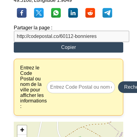
49.5108, Longitude 1.9649
Partager la page :
Copier
Entrez le
Code
Postal ou
nom de la
Reche
ville pour
afficher les
informations
:
+