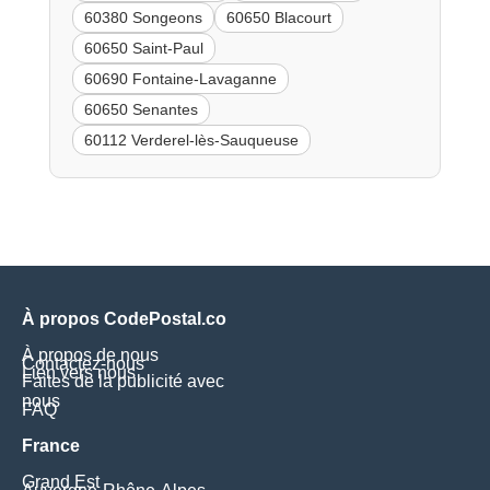
60380 Songeons
60650 Blacourt
60650 Saint-Paul
60690 Fontaine-Lavaganne
60650 Senantes
60112 Verderel-lès-Sauqueuse
À propos CodePostal.co
À propos de nous
Contactez-nous
Lien vers nous
Faites de la publicité avec
nous
FAQ
France
Grand Est