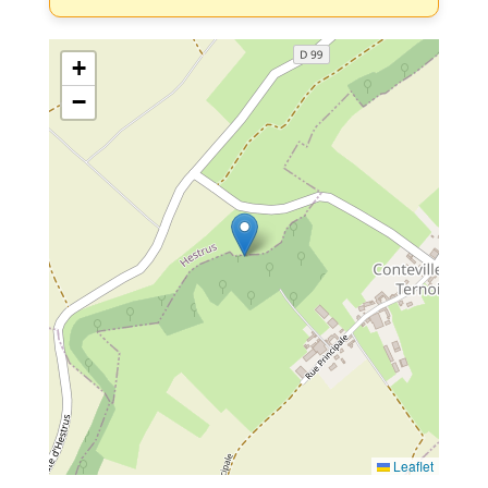
+
−
Leaflet