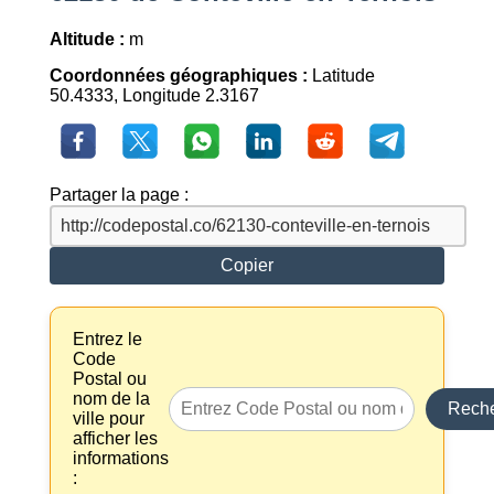
Altitude :
m
Coordonnées géographiques :
Latitude
50.4333, Longitude 2.3167
Partager la page :
Copier
Entrez le
Code
Postal ou
nom de la
Reche
ville pour
afficher les
informations
: