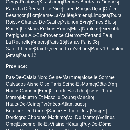
Cergy-Pontoise
Strasbourg
Rennes
Bordeaux
Orléans
|
|
|
|
|
Paris La Défense
Lille
Nice
Caen
Rungis
Dijon
Créteil
|
|
|
|
|
|
|
Besançon
Niort
Marne-La-Vallée
Amiens
Limoges
Tours
|
|
|
|
|
|
Roissy Charles-De-Gaulle
Avignon
Évry
Nîmes
Blois
|
|
|
|
|
Rouen
Le Mans
Poitiers
Reims
Metz
Nanterre
Grenoble
|
|
|
|
|
|
|
Perpignan
Aix-En-Provence
Clermont-Ferrand
Pau
|
|
|
|
La Rochelle
Angers
Paris 15
Nancy
Paris 08
|
|
|
|
|
Saint-Étienne
Saint-Quentin-En-Yvelines
Paris 13
Toulon
|
|
|
Arras
Paris 12
|
|
Province:
Pas-De-Calais
Nord
Seine-Maritime
Moselle
Somme
|
|
|
|
|
Calvados
Aisne
Oise
Paris
Seine-Et-Marne
Côte-D'or
|
|
|
|
|
|
Haute-Garonne
Eure
Gironde
Bas-Rhin
Isère
Rhône
|
|
|
|
|
|
Marne
Meurthe-Et-Moselle
Doubs
Manche
|
|
|
|
Hauts-De-Seine
Pyrénées-Atlantiques
|
|
Bouches-Du-Rhône
Saône-Et-Loire
Jura
Vosges
|
|
|
|
Dordogne
Charente-Maritime
Val-De-Marne
Yvelines
|
|
|
|
Orne
Essonne
Ille-Et-Vilaine
Hérault
Puy-De-Dôme
|
|
|
|
|