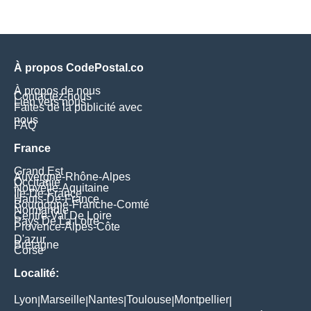
À propos CodePostal.co
À propos de nous
Contactez-nous
Lien vers nous
Faites de la publicité avec
nous
FAQ
France
Grand Est
Auvergne-Rhône-Alpes
Occitanie
Nouvelle-Aquitaine
Île-De-France
Hauts-De-France
Bourgogne-Franche-Comté
Normandie
Centre-Val De Loire
Pays De La Loire
Provence-Alpes-Côte
D'azur
Bretagne
Corse
Localité:
Lyon
Marseille
Nantes
Toulouse
Montpellier
|
|
|
|
|