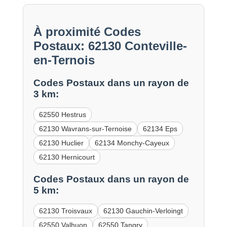
À proximité Codes
Postaux: 62130 Conteville-
en-Ternois
Codes Postaux dans un rayon de
3 km:
62550 Hestrus
62130 Wavrans-sur-Ternoise
62134 Eps
62130 Huclier
62134 Monchy-Cayeux
62130 Hernicourt
Codes Postaux dans un rayon de
5 km:
62130 Troisvaux
62130 Gauchin-Verloingt
62550 Valhuon
62550 Tangry