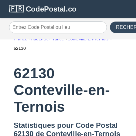
🇫🇷 CodePostal.co
RECHE
Entrez Code Postal ou lieu
France
Hauts-De-France
Conteville-En-Ternois
62130
62130
Conteville-en-
Ternois
Statistiques pour Code Postal
62130 de Conteville-en-Ternois