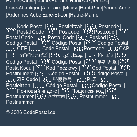
Haute-Saône
Maine-Et-Loire
Hautes-Pyrénées
|
|
|
Loire-Atlantique
Ain
Loiret
Meuse
Haut-Rhin
Yonne
Aude
|
|
|
|
|
|
Ardennes
Aube
Eure-Et-Loir
Haute-Marne
|
|
|
|
🇵🇭
Kode Postal
| 🇩🇪
Postleitzahl
| 🇬🇧
Postcode
|
🇸🇬
Postal Code
| 🇦🇺
Postcode
| 🇳🇿
Postcode
| 🇨🇦
Postal Code
| 🇿🇦
Postal Code
| 🇲🇾
Poskod
| 🇲🇽
Código Postal
| 🇪🇸
Código Postal
| 🇵🇹
Código Postal
|
🇧🇷
CEP
| 🇫🇷
Code Postal
| 🇳🇱
Postcode
| 🇮🇹
CAP
| 🇹🇭
รหัสไปรษณีย์
| 🇵🇰
پوسٹل کوڈ
| 🇮🇳
पिन कोड
| 🇨🇴
Código Postal
| 🇦🇷
Código Postal
| 🇰🇷
우편번호
| 🇹🇷
Posta Kodu
| 🇵🇱
Kod Pocztowy
| 🇷🇴
Cod Poștal
| 🇫🇮
Postinumero
| 🇵🇪
Código Postal
| 🇨🇱
Código Postal
|
🇺🇸
ZIP Code
| 🇯🇵
郵便番号
| 🇦🇹
PLZ
| 🇨🇭
Postleitzahl
| 🇪🇨
Código Postal
| 🇺🇾
Código Postal
|
🇷🇺
Почтовый индекс
| 🇧🇬
Пощенски код
| 🇸🇪
Postnummer
| 🇧🇩
পোস্টকোড
| 🇩🇰
Postnummer
| 🇳🇴
Postnummer
© 2026 CodePostal.co