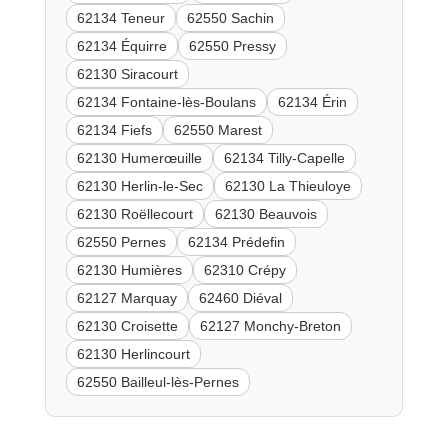
62134 Teneur
62550 Sachin
62134 Équirre
62550 Pressy
62130 Siracourt
62134 Fontaine-lès-Boulans
62134 Érin
62134 Fiefs
62550 Marest
62130 Humerœuille
62134 Tilly-Capelle
62130 Herlin-le-Sec
62130 La Thieuloye
62130 Roëllecourt
62130 Beauvois
62550 Pernes
62134 Prédefin
62130 Humières
62310 Crépy
62127 Marquay
62460 Diéval
62130 Croisette
62127 Monchy-Breton
62130 Herlincourt
62550 Bailleul-lès-Pernes