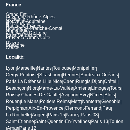
France
Grand Est
Auvergne-Rhône-Alpes
Occitanie
Nouvelle-Aquitaine
Île-De-France
Hauts-De-France
Bourgogne-Franche-Comté
Normandie
Centre-Val De Loire
Pays De La Loire
Provence-Alpes-Côte
D'azur
Bretagne
Corse
Localité:
Lyon
Marseille
Nantes
Toulouse
Montpellier
|
|
|
|
|
Cergy-Pontoise
Strasbourg
Rennes
Bordeaux
Orléans
|
|
|
|
|
Paris La Défense
Lille
Nice
Caen
Rungis
Dijon
Créteil
|
|
|
|
|
|
|
Besançon
Niort
Marne-La-Vallée
Amiens
Limoges
Tours
|
|
|
|
|
|
Roissy Charles-De-Gaulle
Avignon
Évry
Nîmes
Blois
|
|
|
|
|
Rouen
Le Mans
Poitiers
Reims
Metz
Nanterre
Grenoble
|
|
|
|
|
|
|
Perpignan
Aix-En-Provence
Clermont-Ferrand
Pau
|
|
|
|
La Rochelle
Angers
Paris 15
Nancy
Paris 08
|
|
|
|
|
Saint-Étienne
Saint-Quentin-En-Yvelines
Paris 13
Toulon
|
|
|
Arras
Paris 12
|
|