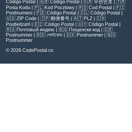
Código Postal
| 🇦🇷
Código Postal
| 🇰🇷
우편번호
| 🇹🇷
Posta Kodu
| 🇵🇱
Kod Pocztowy
| 🇷🇴
Cod Poștal
| 🇫🇮
Postinumero
| 🇵🇪
Código Postal
| 🇨🇱
Código Postal
|
🇺🇸
ZIP Code
| 🇯🇵
郵便番号
| 🇦🇹
PLZ
| 🇨🇭
Postleitzahl
| 🇪🇨
Código Postal
| 🇺🇾
Código Postal
|
🇷🇺
Почтовый индекс
| 🇧🇬
Пощенски код
| 🇸🇪
Postnummer
| 🇧🇩
পোস্টকোড
| 🇩🇰
Postnummer
| 🇳🇴
Postnummer
© 2026 CodePostal.co