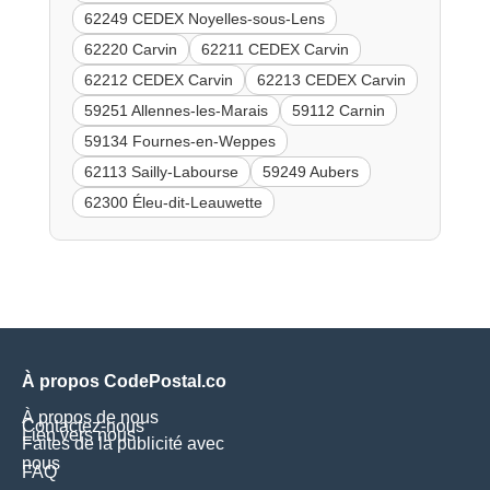
62249 CEDEX Noyelles-sous-Lens
62220 Carvin
62211 CEDEX Carvin
62212 CEDEX Carvin
62213 CEDEX Carvin
59251 Allennes-les-Marais
59112 Carnin
59134 Fournes-en-Weppes
62113 Sailly-Labourse
59249 Aubers
62300 Éleu-dit-Leauwette
À propos CodePostal.co
À propos de nous
Contactez-nous
Lien vers nous
Faites de la publicité avec
nous
FAQ