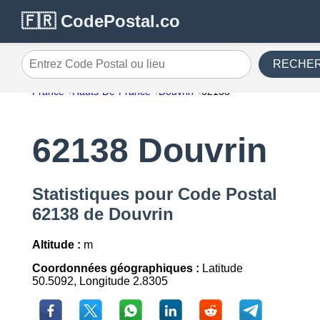
🇫🇷 CodePostal.co
RECHE
Entrez Code Postal ou lieu
France
Hauts-De-France
Douvrin
62138
62138 Douvrin
Statistiques pour Code Postal
62138 de Douvrin
Altitude :
m
Coordonnées géographiques :
Latitude
50.5092, Longitude 2.8305