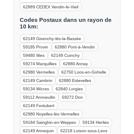
62889 CEDEX Vendin-le-Vieil
Codes Postaux dans un rayon de
10 km:
62149 Givenchy-lès-la-Bassée
59185 Provin
62880 Pont-à-Vendin
59480 Illies
62149 Cuinchy
59274 Marquillies
62880 Annay
62980 Vermelles
62750 Loos-en-Gohelle
62149 Cambrin
62880 Estevelles
59134 Wicres
62840 Lorgies
59112 Annoeullin
59272 Don
62149 Festubert
62980 Noyelles-lès-Vermelles
59184 Sainghin-en-Weppes
59134 Herlies
62149 Annequin
62218 Loison-sous-Lens