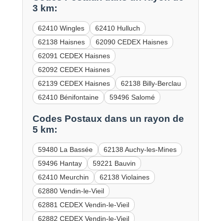
3 km:
62410 Wingles
62410 Hulluch
62138 Haisnes
62090 CEDEX Haisnes
62091 CEDEX Haisnes
62092 CEDEX Haisnes
62139 CEDEX Haisnes
62138 Billy-Berclau
62410 Bénifontaine
59496 Salomé
Codes Postaux dans un rayon de
5 km:
59480 La Bassée
62138 Auchy-les-Mines
59496 Hantay
59221 Bauvin
62410 Meurchin
62138 Violaines
62880 Vendin-le-Vieil
62881 CEDEX Vendin-le-Vieil
62882 CEDEX Vendin-le-Vieil