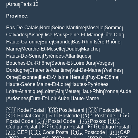
Arras
Paris 12
|
|
Province:
Pas-De-Calais
Nord
Seine-Maritime
Moselle
Somme
|
|
|
|
|
Calvados
Aisne
Oise
Paris
Seine-Et-Marne
Côte-D'or
|
|
|
|
|
|
Haute-Garonne
Eure
Gironde
Bas-Rhin
Isère
Rhône
|
|
|
|
|
|
Marne
Meurthe-Et-Moselle
Doubs
Manche
|
|
|
|
Hauts-De-Seine
Pyrénées-Atlantiques
|
|
Bouches-Du-Rhône
Saône-Et-Loire
Jura
Vosges
|
|
|
|
Dordogne
Charente-Maritime
Val-De-Marne
Yvelines
|
|
|
|
Orne
Essonne
Ille-Et-Vilaine
Hérault
Puy-De-Dôme
|
|
|
|
|
Haute-Saône
Maine-Et-Loire
Hautes-Pyrénées
|
|
|
Loire-Atlantique
Loiret
Ain
Meuse
Haut-Rhin
Yonne
Aude
|
|
|
|
|
|
Ardennes
Eure-Et-Loir
Aube
Haute-Marne
|
|
|
|
🇵🇭
Kode Postal
| 🇩🇪
Postleitzahl
| 🇬🇧
Postcode
|
🇸🇬
Postal Code
| 🇦🇺
Postcode
| 🇳🇿
Postcode
| 🇨🇦
Postal Code
| 🇿🇦
Postal Code
| 🇲🇾
Poskod
| 🇲🇽
Código Postal
| 🇪🇸
Código Postal
| 🇵🇹
Código Postal
|
🇧🇷
CEP
| 🇫🇷
Code Postal
| 🇳🇱
Postcode
| 🇮🇹
CAP