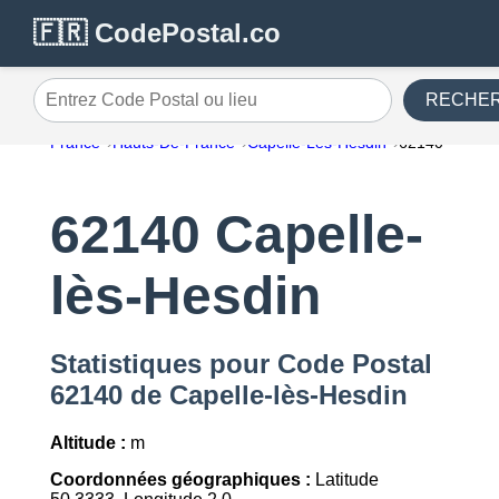
🇫🇷 CodePostal.co
RECHE
Entrez Code Postal ou lieu
France
Hauts-De-France
Capelle-Lès-Hesdin
62140
62140 Capelle-
lès-Hesdin
Statistiques pour Code Postal
62140 de Capelle-lès-Hesdin
Altitude :
m
Coordonnées géographiques :
Latitude