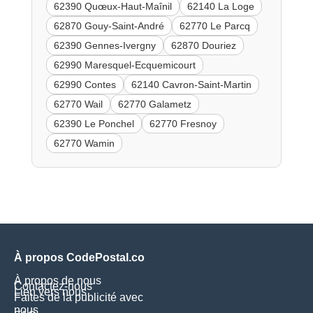
62390 Quœux-Haut-Maînil
62140 La Loge
62870 Gouy-Saint-André
62770 Le Parcq
62390 Gennes-Ivergny
62870 Douriez
62990 Maresquel-Ecquemicourt
62990 Contes
62140 Cavron-Saint-Martin
62770 Wail
62770 Galametz
62390 Le Ponchel
62770 Fresnoy
62770 Wamin
À propos CodePostal.co
À propos de nous
Contactez-nous
Lien vers nous
Faites de la publicité avec
nous