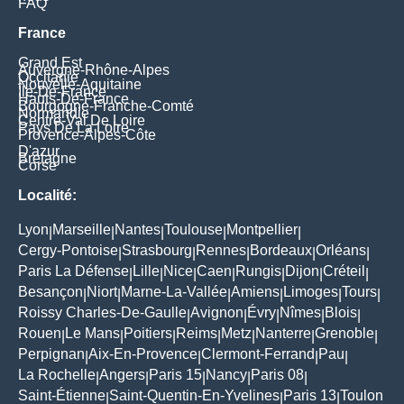
FAQ
France
Grand Est
Auvergne-Rhône-Alpes
Occitanie
Nouvelle-Aquitaine
Île-De-France
Hauts-De-France
Bourgogne-Franche-Comté
Normandie
Centre-Val De Loire
Pays De La Loire
Provence-Alpes-Côte
D'azur
Bretagne
Corse
Localité:
Lyon
Marseille
Nantes
Toulouse
Montpellier
|
|
|
|
|
Cergy-Pontoise
Strasbourg
Rennes
Bordeaux
Orléans
|
|
|
|
|
Paris La Défense
Lille
Nice
Caen
Rungis
Dijon
Créteil
|
|
|
|
|
|
|
Besançon
Niort
Marne-La-Vallée
Amiens
Limoges
Tours
|
|
|
|
|
|
Roissy Charles-De-Gaulle
Avignon
Évry
Nîmes
Blois
|
|
|
|
|
Rouen
Le Mans
Poitiers
Reims
Metz
Nanterre
Grenoble
|
|
|
|
|
|
|
Perpignan
Aix-En-Provence
Clermont-Ferrand
Pau
|
|
|
|
La Rochelle
Angers
Paris 15
Nancy
Paris 08
|
|
|
|
|
Saint-Étienne
Saint-Quentin-En-Yvelines
Paris 13
Toulon
|
|
|