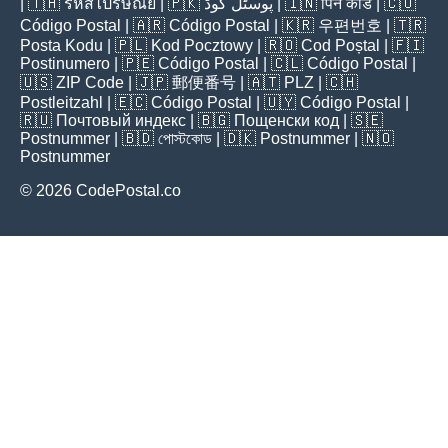
| 🇹🇭
รหัสไปรษณีย์
| 🇵🇰
پوسٹل کوڈ
| 🇮🇳
पिन कोड
| 🇨🇴
Código Postal
| 🇦🇷
Código Postal
| 🇰🇷
우편번호
| 🇹🇷
Posta Kodu
| 🇵🇱
Kod Pocztowy
| 🇷🇴
Cod Poștal
| 🇫🇮
Postinumero
| 🇵🇪
Código Postal
| 🇨🇱
Código Postal
|
🇺🇸
ZIP Code
| 🇯🇵
郵便番号
| 🇦🇹
PLZ
| 🇨🇭
Postleitzahl
| 🇪🇨
Código Postal
| 🇺🇾
Código Postal
|
🇷🇺
Почтовый индекс
| 🇧🇬
Пощенски код
| 🇸🇪
Postnummer
| 🇧🇩
পোস্টকোড
| 🇩🇰
Postnummer
| 🇳🇴
Postnummer
© 2026 CodePostal.co