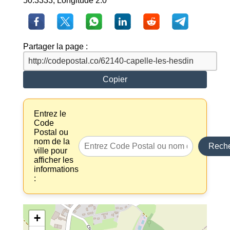
50.3333, Longitude 2.0
Partager la page :
Copier
Entrez le
Code
Postal ou
nom de la
Reche
ville pour
afficher les
informations
:
+