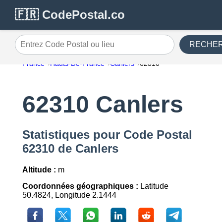
🇫🇷 CodePostal.co
RECHE
Entrez Code Postal ou lieu
France
Hauts-De-France
Canlers
62310
62310 Canlers
Statistiques pour Code Postal
62310 de Canlers
Altitude :
m
Coordonnées géographiques :
Latitude
50.4824, Longitude 2.1444