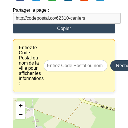
Partager la page :
Copier
Entrez le
Code
Postal ou
nom de la
Reche
ville pour
afficher les
informations
:
+
−