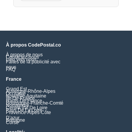
À propos CodePostal.co
À propos de nous
Contactez-nous
Lien vers nous
Faites de la publicité avec
nous
FAQ
France
Grand Est
Auvergne-Rhône-Alpes
Occitanie
Nouvelle-Aquitaine
Île-De-France
Hauts-De-France
Bourgogne-Franche-Comté
Normandie
Centre-Val De Loire
Pays De La Loire
Provence-Alpes-Côte
D'azur
Bretagne
Corse