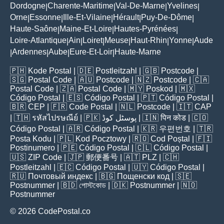
Dordogne
Charente-Maritime
Val-De-Marne
Yvelines
|
|
|
|
Orne
Essonne
Ille-Et-Vilaine
Hérault
Puy-De-Dôme
|
|
|
|
|
Haute-Saône
Maine-Et-Loire
Hautes-Pyrénées
|
|
|
Loire-Atlantique
Ain
Loiret
Meuse
Haut-Rhin
Yonne
Aude
|
|
|
|
|
|
Ardennes
Aube
Eure-Et-Loir
Haute-Marne
|
|
|
|
🇵🇭
Kode Postal
| 🇩🇪
Postleitzahl
| 🇬🇧
Postcode
|
🇸🇬
Postal Code
| 🇦🇺
Postcode
| 🇳🇿
Postcode
| 🇨🇦
Postal Code
| 🇿🇦
Postal Code
| 🇲🇾
Poskod
| 🇲🇽
Código Postal
| 🇪🇸
Código Postal
| 🇵🇹
Código Postal
|
🇧🇷
CEP
| 🇫🇷
Code Postal
| 🇳🇱
Postcode
| 🇮🇹
CAP
| 🇹🇭
รหัสไปรษณีย์
| 🇵🇰
پوسٹل کوڈ
| 🇮🇳
पिन कोड
| 🇨🇴
Código Postal
| 🇦🇷
Código Postal
| 🇰🇷
우편번호
| 🇹🇷
Posta Kodu
| 🇵🇱
Kod Pocztowy
| 🇷🇴
Cod Poștal
| 🇫🇮
Postinumero
| 🇵🇪
Código Postal
| 🇨🇱
Código Postal
|
🇺🇸
ZIP Code
| 🇯🇵
郵便番号
| 🇦🇹
PLZ
| 🇨🇭
Postleitzahl
| 🇪🇨
Código Postal
| 🇺🇾
Código Postal
|
🇷🇺
Почтовый индекс
| 🇧🇬
Пощенски код
| 🇸🇪
Postnummer
| 🇧🇩
পোস্টকোড
| 🇩🇰
Postnummer
| 🇳🇴
Postnummer
© 2026 CodePostal.co