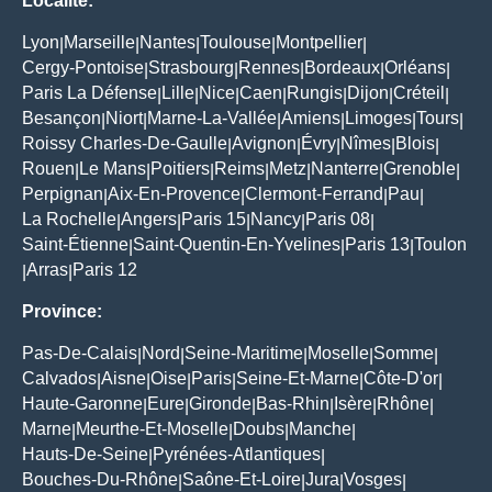
Localité:
Lyon
Marseille
Nantes
Toulouse
Montpellier
|
|
|
|
|
Cergy-Pontoise
Strasbourg
Rennes
Bordeaux
Orléans
|
|
|
|
|
Paris La Défense
Lille
Nice
Caen
Rungis
Dijon
Créteil
|
|
|
|
|
|
|
Besançon
Niort
Marne-La-Vallée
Amiens
Limoges
Tours
|
|
|
|
|
|
Roissy Charles-De-Gaulle
Avignon
Évry
Nîmes
Blois
|
|
|
|
|
Rouen
Le Mans
Poitiers
Reims
Metz
Nanterre
Grenoble
|
|
|
|
|
|
|
Perpignan
Aix-En-Provence
Clermont-Ferrand
Pau
|
|
|
|
La Rochelle
Angers
Paris 15
Nancy
Paris 08
|
|
|
|
|
Saint-Étienne
Saint-Quentin-En-Yvelines
Paris 13
Toulon
|
|
|
Arras
Paris 12
|
|
Province:
Pas-De-Calais
Nord
Seine-Maritime
Moselle
Somme
|
|
|
|
|
Calvados
Aisne
Oise
Paris
Seine-Et-Marne
Côte-D'or
|
|
|
|
|
|
Haute-Garonne
Eure
Gironde
Bas-Rhin
Isère
Rhône
|
|
|
|
|
|
Marne
Meurthe-Et-Moselle
Doubs
Manche
|
|
|
|
Hauts-De-Seine
Pyrénées-Atlantiques
|
|
Bouches-Du-Rhône
Saône-Et-Loire
Jura
Vosges
|
|
|
|