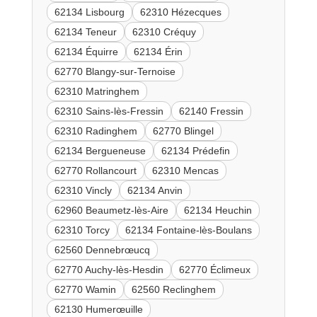
62134 Lisbourg
62310 Hézecques
62134 Teneur
62310 Créquy
62134 Équirre
62134 Érin
62770 Blangy-sur-Ternoise
62310 Matringhem
62310 Sains-lès-Fressin
62140 Fressin
62310 Radinghem
62770 Blingel
62134 Bergueneuse
62134 Prédefin
62770 Rollancourt
62310 Mencas
62310 Vincly
62134 Anvin
62960 Beaumetz-lès-Aire
62134 Heuchin
62310 Torcy
62134 Fontaine-lès-Boulans
62560 Dennebrœucq
62770 Auchy-lès-Hesdin
62770 Éclimeux
62770 Wamin
62560 Reclinghem
62130 Humerœuille