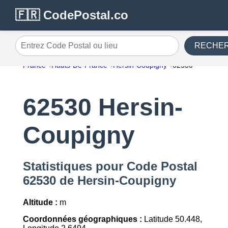
🇫🇷 CodePostal.co
RECHE
Entrez Code Postal ou lieu
France
Hauts-De-France
Hersin-Coupigny
62530
62530 Hersin-
Coupigny
Statistiques pour Code Postal
62530 de Hersin-Coupigny
Altitude :
m
Coordonnées géographiques :
Latitude 50.448,