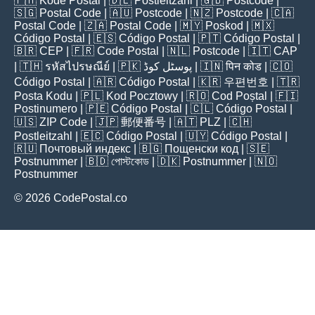
🇵🇭
Kode Postal
| 🇩🇪
Postleitzahl
| 🇬🇧
Postcode
|
🇸🇬
Postal Code
| 🇦🇺
Postcode
| 🇳🇿
Postcode
| 🇨🇦
Postal Code
| 🇿🇦
Postal Code
| 🇲🇾
Poskod
| 🇲🇽
Código Postal
| 🇪🇸
Código Postal
| 🇵🇹
Código Postal
|
🇧🇷
CEP
| 🇫🇷
Code Postal
| 🇳🇱
Postcode
| 🇮🇹
CAP
| 🇹🇭
รหัสไปรษณีย์
| 🇵🇰
پوسٹل کوڈ
| 🇮🇳
पिन कोड
| 🇨🇴
Código Postal
| 🇦🇷
Código Postal
| 🇰🇷
우편번호
| 🇹🇷
Posta Kodu
| 🇵🇱
Kod Pocztowy
| 🇷🇴
Cod Poștal
| 🇫🇮
Postinumero
| 🇵🇪
Código Postal
| 🇨🇱
Código Postal
|
🇺🇸
ZIP Code
| 🇯🇵
郵便番号
| 🇦🇹
PLZ
| 🇨🇭
Postleitzahl
| 🇪🇨
Código Postal
| 🇺🇾
Código Postal
|
🇷🇺
Почтовый индекс
| 🇧🇬
Пощенски код
| 🇸🇪
Postnummer
| 🇧🇩
পোস্টকোড
| 🇩🇰
Postnummer
| 🇳🇴
Postnummer
© 2026 CodePostal.co