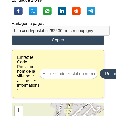
Longitude 2.6494
Partager la page :
Copier
Entrez le
Code
Postal ou
nom de la
Reche
ville pour
afficher les
informations
:
+