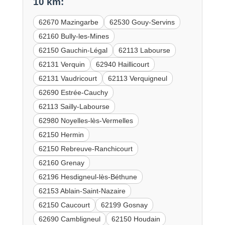
10 km:
62670 Mazingarbe
62530 Gouy-Servins
62160 Bully-les-Mines
62150 Gauchin-Légal
62113 Labourse
62131 Verquin
62940 Haillicourt
62131 Vaudricourt
62113 Verquigneul
62690 Estrée-Cauchy
62113 Sailly-Labourse
62980 Noyelles-lès-Vermelles
62150 Hermin
62150 Rebreuve-Ranchicourt
62160 Grenay
62196 Hesdigneul-lès-Béthune
62153 Ablain-Saint-Nazaire
62150 Caucourt
62199 Gosnay
62690 Cambligneul
62150 Houdain