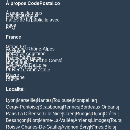
À propos CodePostal.co
À propos de nous
Contactez-nous
Lien vers nous
Faites de la publicité avec
nous
FAQ
France
Grand Est
Auvergne-Rhône-Alpes
Occitanie
Nouvelle-Aquitaine
Île-De-France
Hauts-De-France
Bourgogne-Franche-Comté
Normandie
Centre-Val De Loire
Pays De La Loire
Provence-Alpes-Côte
D'azur
Bretagne
Corse
Localité:
Lyon
Marseille
Nantes
Toulouse
Montpellier
|
|
|
|
|
Cergy-Pontoise
Strasbourg
Rennes
Bordeaux
Orléans
|
|
|
|
|
Paris La Défense
Lille
Nice
Caen
Rungis
Dijon
Créteil
|
|
|
|
|
|
|
Besançon
Niort
Marne-La-Vallée
Amiens
Limoges
Tours
|
|
|
|
|
|
Roissy Charles-De-Gaulle
Avignon
Évry
Nîmes
Blois
|
|
|
|
|