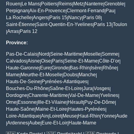
Rouen
Le Mans
Poitiers
Reims
Metz
Nanterre
Grenoble
|
|
|
|
|
|
|
Perpignan
Aix-En-Provence
Clermont-Ferrand
Pau
|
|
|
|
La Rochelle
Angers
Paris 15
Nancy
Paris 08
|
|
|
|
|
Saint-Étienne
Saint-Quentin-En-Yvelines
Paris 13
Toulon
|
|
|
Arras
Paris 12
|
|
Province:
Pas-De-Calais
Nord
Seine-Maritime
Moselle
Somme
|
|
|
|
|
Calvados
Aisne
Oise
Paris
Seine-Et-Marne
Côte-D'or
|
|
|
|
|
|
Haute-Garonne
Eure
Gironde
Bas-Rhin
Isère
Rhône
|
|
|
|
|
|
Marne
Meurthe-Et-Moselle
Doubs
Manche
|
|
|
|
Hauts-De-Seine
Pyrénées-Atlantiques
|
|
Bouches-Du-Rhône
Saône-Et-Loire
Jura
Vosges
|
|
|
|
Dordogne
Charente-Maritime
Val-De-Marne
Yvelines
|
|
|
|
Orne
Essonne
Ille-Et-Vilaine
Hérault
Puy-De-Dôme
|
|
|
|
|
Haute-Saône
Maine-Et-Loire
Hautes-Pyrénées
|
|
|
Loire-Atlantique
Ain
Loiret
Meuse
Haut-Rhin
Yonne
Aude
|
|
|
|
|
|
Ardennes
Aube
Eure-Et-Loir
Haute-Marne
|
|
|
|