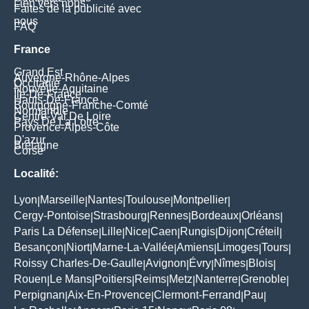
Lien vers nous
Faites de la publicité avec
nous
FAQ
France
Grand Est
Auvergne-Rhône-Alpes
Occitanie
Nouvelle-Aquitaine
Île-De-France
Hauts-De-France
Bourgogne-Franche-Comté
Normandie
Centre-Val De Loire
Pays De La Loire
Provence-Alpes-Côte
D'azur
Bretagne
Corse
Localité:
Lyon
Marseille
Nantes
Toulouse
Montpellier
|
|
|
|
|
Cergy-Pontoise
Strasbourg
Rennes
Bordeaux
Orléans
|
|
|
|
|
Paris La Défense
Lille
Nice
Caen
Rungis
Dijon
Créteil
|
|
|
|
|
|
|
Besançon
Niort
Marne-La-Vallée
Amiens
Limoges
Tours
|
|
|
|
|
|
Roissy Charles-De-Gaulle
Avignon
Évry
Nîmes
Blois
|
|
|
|
|
Rouen
Le Mans
Poitiers
Reims
Metz
Nanterre
Grenoble
|
|
|
|
|
|
|
Perpignan
Aix-En-Provence
Clermont-Ferrand
Pau
|
|
|
|