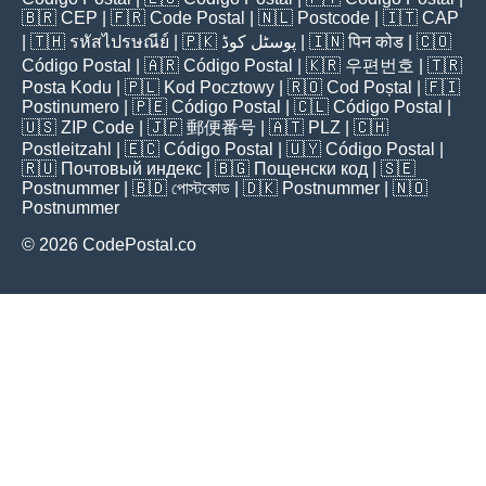
🇧🇷
CEP
| 🇫🇷
Code Postal
| 🇳🇱
Postcode
| 🇮🇹
CAP
| 🇹🇭
รหัสไปรษณีย์
| 🇵🇰
پوسٹل کوڈ
| 🇮🇳
पिन कोड
| 🇨🇴
Código Postal
| 🇦🇷
Código Postal
| 🇰🇷
우편번호
| 🇹🇷
Posta Kodu
| 🇵🇱
Kod Pocztowy
| 🇷🇴
Cod Poștal
| 🇫🇮
Postinumero
| 🇵🇪
Código Postal
| 🇨🇱
Código Postal
|
🇺🇸
ZIP Code
| 🇯🇵
郵便番号
| 🇦🇹
PLZ
| 🇨🇭
Postleitzahl
| 🇪🇨
Código Postal
| 🇺🇾
Código Postal
|
🇷🇺
Почтовый индекс
| 🇧🇬
Пощенски код
| 🇸🇪
Postnummer
| 🇧🇩
পোস্টকোড
| 🇩🇰
Postnummer
| 🇳🇴
Postnummer
© 2026 CodePostal.co