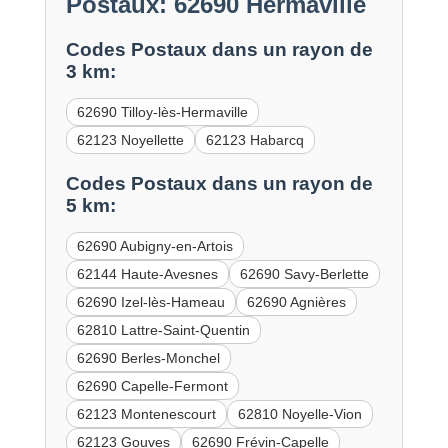
Postaux: 62690 Hermaville
Codes Postaux dans un rayon de
3 km:
62690 Tilloy-lès-Hermaville
62123 Noyellette
62123 Habarcq
Codes Postaux dans un rayon de
5 km:
62690 Aubigny-en-Artois
62144 Haute-Avesnes
62690 Savy-Berlette
62690 Izel-lès-Hameau
62690 Agnières
62810 Lattre-Saint-Quentin
62690 Berles-Monchel
62690 Capelle-Fermont
62123 Montenescourt
62810 Noyelle-Vion
62123 Gouves
62690 Frévin-Capelle