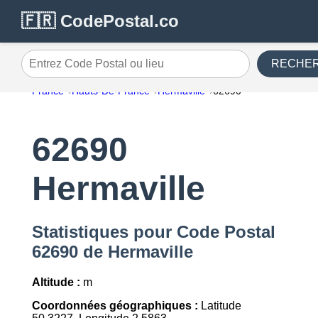
🇫🇷 CodePostal.co
RECHE
Entrez Code Postal ou lieu
France
Hauts-De-France
Hermaville
62690
62690
Hermaville
Statistiques pour Code Postal
62690 de Hermaville
Altitude :
m
Coordonnées géographiques :
Latitude