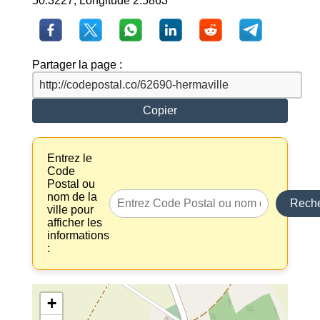
50.3227, Longitude 2.5863
Partager la page :
Copier
Entrez le
Code
Postal ou
nom de la
Reche
ville pour
afficher les
informations
:
+