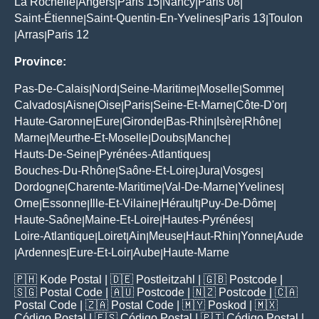
La Rochelle
Angers
Paris 15
Nancy
Paris 08
|
|
|
|
|
Saint-Étienne
Saint-Quentin-En-Yvelines
Paris 13
Toulon
|
|
|
Arras
Paris 12
|
|
Province:
Pas-De-Calais
Nord
Seine-Maritime
Moselle
Somme
|
|
|
|
|
Calvados
Aisne
Oise
Paris
Seine-Et-Marne
Côte-D'or
|
|
|
|
|
|
Haute-Garonne
Eure
Gironde
Bas-Rhin
Isère
Rhône
|
|
|
|
|
|
Marne
Meurthe-Et-Moselle
Doubs
Manche
|
|
|
|
Hauts-De-Seine
Pyrénées-Atlantiques
|
|
Bouches-Du-Rhône
Saône-Et-Loire
Jura
Vosges
|
|
|
|
Dordogne
Charente-Maritime
Val-De-Marne
Yvelines
|
|
|
|
Orne
Essonne
Ille-Et-Vilaine
Hérault
Puy-De-Dôme
|
|
|
|
|
Haute-Saône
Maine-Et-Loire
Hautes-Pyrénées
|
|
|
Loire-Atlantique
Loiret
Ain
Meuse
Haut-Rhin
Yonne
Aude
|
|
|
|
|
|
Ardennes
Eure-Et-Loir
Aube
Haute-Marne
|
|
|
|
🇵🇭
Kode Postal
| 🇩🇪
Postleitzahl
| 🇬🇧
Postcode
|
🇸🇬
Postal Code
| 🇦🇺
Postcode
| 🇳🇿
Postcode
| 🇨🇦
Postal Code
| 🇿🇦
Postal Code
| 🇲🇾
Poskod
| 🇲🇽
Código Postal
| 🇪🇸
Código Postal
| 🇵🇹
Código Postal
|