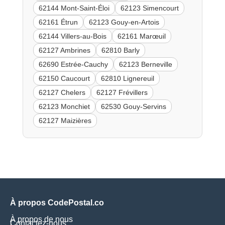
62144 Mont-Saint-Éloi
62123 Simencourt
62161 Étrun
62123 Gouy-en-Artois
62144 Villers-au-Bois
62161 Marœuil
62127 Ambrines
62810 Barly
62690 Estrée-Cauchy
62123 Berneville
62150 Caucourt
62810 Lignereuil
62127 Chelers
62127 Frévillers
62123 Monchiet
62530 Gouy-Servins
62127 Maizières
À propos CodePostal.co
À propos de nous
Contactez-nous