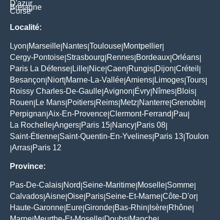
D'azur
Bretagne
Corse
Localité:
Lyon
Marseille
Nantes
Toulouse
Montpellier
|
|
|
|
|
Cergy-Pontoise
Strasbourg
Rennes
Bordeaux
Orléans
|
|
|
|
|
Paris La Défense
Lille
Nice
Caen
Rungis
Dijon
Créteil
|
|
|
|
|
|
|
Besançon
Niort
Marne-La-Vallée
Amiens
Limoges
Tours
|
|
|
|
|
|
Roissy Charles-De-Gaulle
Avignon
Évry
Nîmes
Blois
|
|
|
|
|
Rouen
Le Mans
Poitiers
Reims
Metz
Nanterre
Grenoble
|
|
|
|
|
|
|
Perpignan
Aix-En-Provence
Clermont-Ferrand
Pau
|
|
|
|
La Rochelle
Angers
Paris 15
Nancy
Paris 08
|
|
|
|
|
Saint-Étienne
Saint-Quentin-En-Yvelines
Paris 13
Toulon
|
|
|
Arras
Paris 12
|
|
Province:
Pas-De-Calais
Nord
Seine-Maritime
Moselle
Somme
|
|
|
|
|
Calvados
Aisne
Oise
Paris
Seine-Et-Marne
Côte-D'or
|
|
|
|
|
|
Haute-Garonne
Eure
Gironde
Bas-Rhin
Isère
Rhône
|
|
|
|
|
|
Marne
Meurthe-Et-Moselle
Doubs
Manche
|
|
|
|