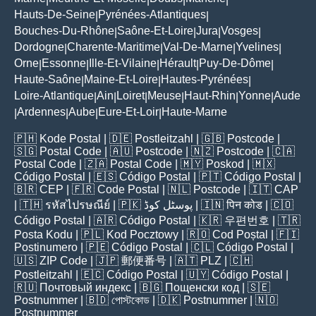
Hauts-De-Seine
Pyrénées-Atlantiques
|
|
Bouches-Du-Rhône
Saône-Et-Loire
Jura
Vosges
|
|
|
|
Dordogne
Charente-Maritime
Val-De-Marne
Yvelines
|
|
|
|
Orne
Essonne
Ille-Et-Vilaine
Hérault
Puy-De-Dôme
|
|
|
|
|
Haute-Saône
Maine-Et-Loire
Hautes-Pyrénées
|
|
|
Loire-Atlantique
Ain
Loiret
Meuse
Haut-Rhin
Yonne
Aude
|
|
|
|
|
|
Ardennes
Aube
Eure-Et-Loir
Haute-Marne
|
|
|
|
🇵🇭
Kode Postal
| 🇩🇪
Postleitzahl
| 🇬🇧
Postcode
|
🇸🇬
Postal Code
| 🇦🇺
Postcode
| 🇳🇿
Postcode
| 🇨🇦
Postal Code
| 🇿🇦
Postal Code
| 🇲🇾
Poskod
| 🇲🇽
Código Postal
| 🇪🇸
Código Postal
| 🇵🇹
Código Postal
|
🇧🇷
CEP
| 🇫🇷
Code Postal
| 🇳🇱
Postcode
| 🇮🇹
CAP
| 🇹🇭
รหัสไปรษณีย์
| 🇵🇰
پوسٹل کوڈ
| 🇮🇳
पिन कोड
| 🇨🇴
Código Postal
| 🇦🇷
Código Postal
| 🇰🇷
우편번호
| 🇹🇷
Posta Kodu
| 🇵🇱
Kod Pocztowy
| 🇷🇴
Cod Poștal
| 🇫🇮
Postinumero
| 🇵🇪
Código Postal
| 🇨🇱
Código Postal
|
🇺🇸
ZIP Code
| 🇯🇵
郵便番号
| 🇦🇹
PLZ
| 🇨🇭
Postleitzahl
| 🇪🇨
Código Postal
| 🇺🇾
Código Postal
|
🇷🇺
Почтовый индекс
| 🇧🇬
Пощенски код
| 🇸🇪
Postnummer
| 🇧🇩
পোস্টকোড
| 🇩🇰
Postnummer
| 🇳🇴
Postnummer