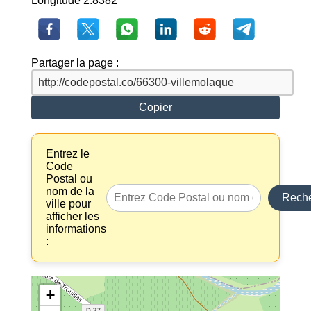
Longitude 2.8382
Partager la page :
Copier
Entrez le
Code
Postal ou
nom de la
Reche
ville pour
afficher les
informations
:
+