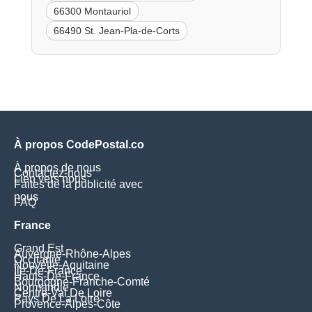
66300 Montauriol
66490 St. Jean-Pla-de-Corts
À propos CodePostal.co
À propos de nous
Contactez-nous
Lien vers nous
Faites de la publicité avec
nous
FAQ
France
Grand Est
Auvergne-Rhône-Alpes
Occitanie
Nouvelle-Aquitaine
Île-De-France
Hauts-De-France
Bourgogne-Franche-Comté
Normandie
Centre-Val De Loire
Pays De La Loire
Provence-Alpes-Côte