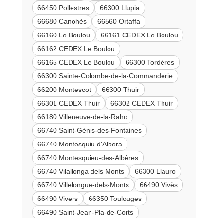
66450 Pollestres
66300 Llupia
66680 Canohès
66560 Ortaffa
66160 Le Boulou
66161 CEDEX Le Boulou
66162 CEDEX Le Boulou
66165 CEDEX Le Boulou
66300 Tordères
66300 Sainte-Colombe-de-la-Commanderie
66200 Montescot
66300 Thuir
66301 CEDEX Thuir
66302 CEDEX Thuir
66180 Villeneuve-de-la-Raho
66740 Saint-Génis-des-Fontaines
66740 Montesquiu d'Albera
66740 Montesquieu-des-Albères
66740 Vilallonga dels Monts
66300 Llauro
66740 Villelongue-dels-Monts
66490 Vivès
66490 Vivers
66350 Toulouges
66490 Saint-Jean-Pla-de-Corts