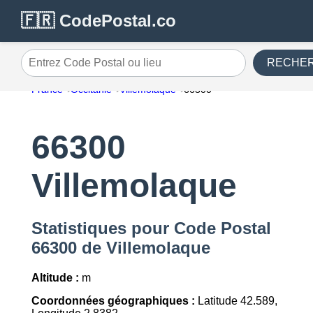
🇫🇷 CodePostal.co
RECHE
Entrez Code Postal ou lieu
France
Occitanie
Villemolaque
66300
66300
Villemolaque
Statistiques pour Code Postal
66300 de Villemolaque
Altitude :
m
Coordonnées géographiques :
Latitude 42.589,