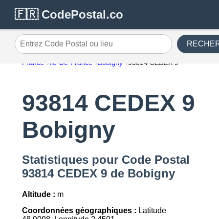
🇫🇷 CodePostal.co
RECHE
Entrez Code Postal ou lieu
France
Île-De-France
Bobigny
93814 CEDEX 9
93814 CEDEX 9
Bobigny
Statistiques pour Code Postal
93814 CEDEX 9 de Bobigny
Altitude :
m
Coordonnées géographiques :
Latitude