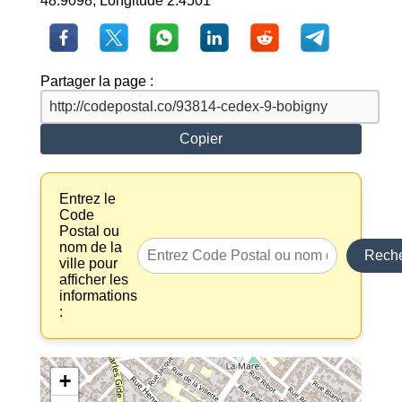
48.9098, Longitude 2.4501
Partager la page :
Copier
Entrez le
Code
Postal ou
nom de la
Reche
ville pour
afficher les
informations
:
+