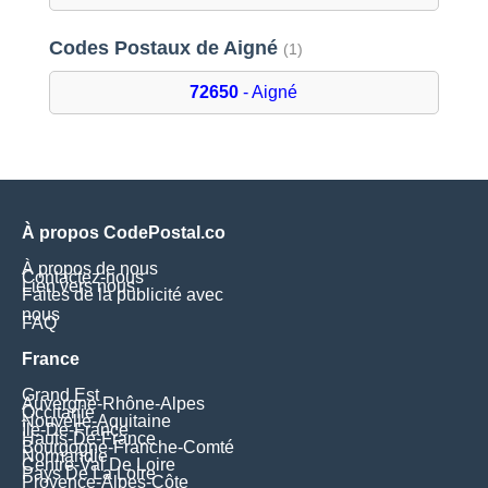
Codes Postaux de Aigné
(1)
72650
- Aigné
À propos CodePostal.co
À propos de nous
Contactez-nous
Lien vers nous
Faites de la publicité avec
nous
FAQ
France
Grand Est
Auvergne-Rhône-Alpes
Occitanie
Nouvelle-Aquitaine
Île-De-France
Hauts-De-France
Bourgogne-Franche-Comté
Normandie
Centre-Val De Loire
Pays De La Loire
Provence-Alpes-Côte