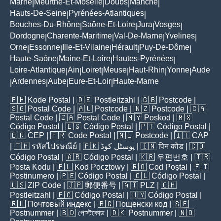
Marne
Meurthe-Et-Moselle
Doubs
Manche
|
|
|
|
Hauts-De-Seine
Pyrénées-Atlantiques
|
|
Bouches-Du-Rhône
Saône-Et-Loire
Jura
Vosges
|
|
|
|
Dordogne
Charente-Maritime
Val-De-Marne
Yvelines
|
|
|
|
Orne
Essonne
Ille-Et-Vilaine
Hérault
Puy-De-Dôme
|
|
|
|
|
Haute-Saône
Maine-Et-Loire
Hautes-Pyrénées
|
|
|
Loire-Atlantique
Ain
Loiret
Meuse
Haut-Rhin
Yonne
Aude
|
|
|
|
|
|
Ardennes
Aube
Eure-Et-Loir
Haute-Marne
|
|
|
|
🇵🇭
Kode Postal
| 🇩🇪
Postleitzahl
| 🇬🇧
Postcode
|
🇸🇬
Postal Code
| 🇦🇺
Postcode
| 🇳🇿
Postcode
| 🇨🇦
Postal Code
| 🇿🇦
Postal Code
| 🇲🇾
Poskod
| 🇲🇽
Código Postal
| 🇪🇸
Código Postal
| 🇵🇹
Código Postal
|
🇧🇷
CEP
| 🇫🇷
Code Postal
| 🇳🇱
Postcode
| 🇮🇹
CAP
| 🇹🇭
รหัสไปรษณีย์
| 🇵🇰
پوسٹل کوڈ
| 🇮🇳
पिन कोड
| 🇨🇴
Código Postal
| 🇦🇷
Código Postal
| 🇰🇷
우편번호
| 🇹🇷
Posta Kodu
| 🇵🇱
Kod Pocztowy
| 🇷🇴
Cod Poștal
| 🇫🇮
Postinumero
| 🇵🇪
Código Postal
| 🇨🇱
Código Postal
|
🇺🇸
ZIP Code
| 🇯🇵
郵便番号
| 🇦🇹
PLZ
| 🇨🇭
Postleitzahl
| 🇪🇨
Código Postal
| 🇺🇾
Código Postal
|
🇷🇺
Почтовый индекс
| 🇧🇬
Пощенски код
| 🇸🇪
Postnummer
| 🇧🇩
পোস্টকোড
| 🇩🇰
Postnummer
| 🇳🇴