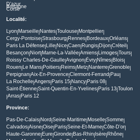
D'azur
Bretagne
Corse
Localité:
Lyon
Marseille
Nantes
Toulouse
Montpellier
|
|
|
|
|
Cergy-Pontoise
Strasbourg
Rennes
Bordeaux
Orléans
|
|
|
|
|
Paris La Défense
Lille
Nice
Caen
Rungis
Dijon
Créteil
|
|
|
|
|
|
|
Besançon
Niort
Marne-La-Vallée
Amiens
Limoges
Tours
|
|
|
|
|
|
Roissy Charles-De-Gaulle
Avignon
Évry
Nîmes
Blois
|
|
|
|
|
Rouen
Le Mans
Poitiers
Reims
Metz
Nanterre
Grenoble
|
|
|
|
|
|
|
Perpignan
Aix-En-Provence
Clermont-Ferrand
Pau
|
|
|
|
La Rochelle
Angers
Paris 15
Nancy
Paris 08
|
|
|
|
|
Saint-Étienne
Saint-Quentin-En-Yvelines
Paris 13
Toulon
|
|
|
Arras
Paris 12
|
|
Province:
Pas-De-Calais
Nord
Seine-Maritime
Moselle
Somme
|
|
|
|
|
Calvados
Aisne
Oise
Paris
Seine-Et-Marne
Côte-D'or
|
|
|
|
|
|
Haute-Garonne
Eure
Gironde
Bas-Rhin
Isère
Rhône
|
|
|
|
|
|