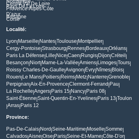
Normandie
Centre-Val De Loire
Pays De La Loire
Provence-Alpes-Côte
D'azur
Bretagne
Corse
Localité:
Lyon
Marseille
Nantes
Toulouse
Montpellier
|
|
|
|
|
Cergy-Pontoise
Strasbourg
Rennes
Bordeaux
Orléans
|
|
|
|
|
Paris La Défense
Lille
Nice
Caen
Rungis
Dijon
Créteil
|
|
|
|
|
|
|
Besançon
Niort
Marne-La-Vallée
Amiens
Limoges
Tours
|
|
|
|
|
|
Roissy Charles-De-Gaulle
Avignon
Évry
Nîmes
Blois
|
|
|
|
|
Rouen
Le Mans
Poitiers
Reims
Metz
Nanterre
Grenoble
|
|
|
|
|
|
|
Perpignan
Aix-En-Provence
Clermont-Ferrand
Pau
|
|
|
|
La Rochelle
Angers
Paris 15
Nancy
Paris 08
|
|
|
|
|
Saint-Étienne
Saint-Quentin-En-Yvelines
Paris 13
Toulon
|
|
|
Arras
Paris 12
|
|
Province:
Pas-De-Calais
Nord
Seine-Maritime
Moselle
Somme
|
|
|
|
|
Calvados
Aisne
Oise
Paris
Seine-Et-Marne
Côte-D'or
|
|
|
|
|
|