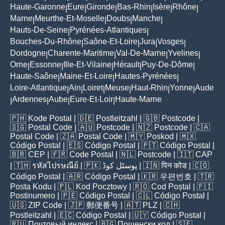
Haute-Garonne
Eure
Gironde
Bas-Rhin
Isère
Rhône
|
|
|
|
|
|
Marne
Meurthe-Et-Moselle
Doubs
Manche
|
|
|
|
Hauts-De-Seine
Pyrénées-Atlantiques
|
|
Bouches-Du-Rhône
Saône-Et-Loire
Jura
Vosges
|
|
|
|
Dordogne
Charente-Maritime
Val-De-Marne
Yvelines
|
|
|
|
Orne
Essonne
Ille-Et-Vilaine
Hérault
Puy-De-Dôme
|
|
|
|
|
Haute-Saône
Maine-Et-Loire
Hautes-Pyrénées
|
|
|
Loire-Atlantique
Ain
Loiret
Meuse
Haut-Rhin
Yonne
Aude
|
|
|
|
|
|
Ardennes
Aube
Eure-Et-Loir
Haute-Marne
|
|
|
|
🇵🇭
Kode Postal
| 🇩🇪
Postleitzahl
| 🇬🇧
Postcode
|
🇸🇬
Postal Code
| 🇦🇺
Postcode
| 🇳🇿
Postcode
| 🇨🇦
Postal Code
| 🇿🇦
Postal Code
| 🇲🇾
Poskod
| 🇲🇽
Código Postal
| 🇪🇸
Código Postal
| 🇵🇹
Código Postal
|
🇧🇷
CEP
| 🇫🇷
Code Postal
| 🇳🇱
Postcode
| 🇮🇹
CAP
| 🇹🇭
รหัสไปรษณีย์
| 🇵🇰
پوسٹل کوڈ
| 🇮🇳
पिन कोड
| 🇨🇴
Código Postal
| 🇦🇷
Código Postal
| 🇰🇷
우편번호
| 🇹🇷
Posta Kodu
| 🇵🇱
Kod Pocztowy
| 🇷🇴
Cod Poștal
| 🇫🇮
Postinumero
| 🇵🇪
Código Postal
| 🇨🇱
Código Postal
|
🇺🇸
ZIP Code
| 🇯🇵
郵便番号
| 🇦🇹
PLZ
| 🇨🇭
Postleitzahl
| 🇪🇨
Código Postal
| 🇺🇾
Código Postal
|
🇷🇺
Почтовый индекс
| 🇧🇬
Пощенски код
| 🇸🇪