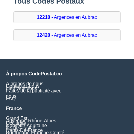
Tous Codes Postaux
12210
- Argences en Aubrac
12420
- Argences en Aubrac
À propos CodePostal.co
À propos de nous
Contactez-nous
Lien vers nous
Faites de la publicité avec
nous
FAQ
France
Grand Est
Auvergne-Rhône-Alpes
Occitanie
Nouvelle-Aquitaine
Île-De-France
Hauts-De-France
Bourgogne-Franche-Comté