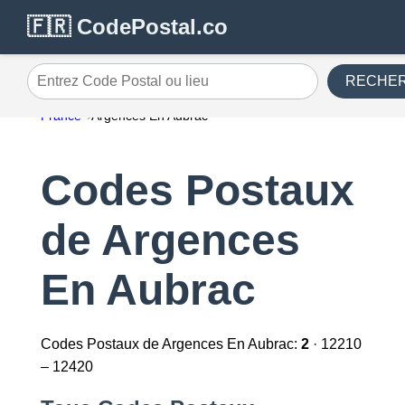
🇫🇷 CodePostal.co
RECHE
Entrez Code Postal ou lieu
France
Argences En Aubrac
Codes Postaux
de Argences
En Aubrac
Codes Postaux de Argences En Aubrac:
2
· 12210
– 12420