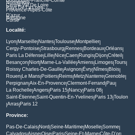
Bourgogne-Franche-Comté
Normandie
Centre-Val De Loire
Pays De La Loire
Provence-Alpes-Côte
D'azur
Bretagne
Corse
Localité:
Lyon
Marseille
Nantes
Toulouse
Montpellier
|
|
|
|
|
Cergy-Pontoise
Strasbourg
Rennes
Bordeaux
Orléans
|
|
|
|
|
Paris La Défense
Lille
Nice
Caen
Rungis
Dijon
Créteil
|
|
|
|
|
|
|
Besançon
Niort
Marne-La-Vallée
Amiens
Limoges
Tours
|
|
|
|
|
|
Roissy Charles-De-Gaulle
Avignon
Évry
Nîmes
Blois
|
|
|
|
|
Rouen
Le Mans
Poitiers
Reims
Metz
Nanterre
Grenoble
|
|
|
|
|
|
|
Perpignan
Aix-En-Provence
Clermont-Ferrand
Pau
|
|
|
|
La Rochelle
Angers
Paris 15
Nancy
Paris 08
|
|
|
|
|
Saint-Étienne
Saint-Quentin-En-Yvelines
Paris 13
Toulon
|
|
|
Arras
Paris 12
|
|
Province:
Pas-De-Calais
Nord
Seine-Maritime
Moselle
Somme
|
|
|
|
|
Calvados
Aisne
Oise
Paris
Seine-Et-Marne
Côte-D'or
|
|
|
|
|
|