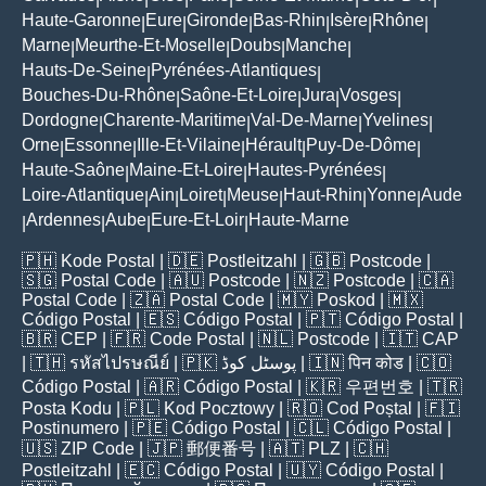
Haute-Garonne
Eure
Gironde
Bas-Rhin
Isère
Rhône
|
|
|
|
|
|
Marne
Meurthe-Et-Moselle
Doubs
Manche
|
|
|
|
Hauts-De-Seine
Pyrénées-Atlantiques
|
|
Bouches-Du-Rhône
Saône-Et-Loire
Jura
Vosges
|
|
|
|
Dordogne
Charente-Maritime
Val-De-Marne
Yvelines
|
|
|
|
Orne
Essonne
Ille-Et-Vilaine
Hérault
Puy-De-Dôme
|
|
|
|
|
Haute-Saône
Maine-Et-Loire
Hautes-Pyrénées
|
|
|
Loire-Atlantique
Ain
Loiret
Meuse
Haut-Rhin
Yonne
Aude
|
|
|
|
|
|
Ardennes
Aube
Eure-Et-Loir
Haute-Marne
|
|
|
|
🇵🇭
Kode Postal
| 🇩🇪
Postleitzahl
| 🇬🇧
Postcode
|
🇸🇬
Postal Code
| 🇦🇺
Postcode
| 🇳🇿
Postcode
| 🇨🇦
Postal Code
| 🇿🇦
Postal Code
| 🇲🇾
Poskod
| 🇲🇽
Código Postal
| 🇪🇸
Código Postal
| 🇵🇹
Código Postal
|
🇧🇷
CEP
| 🇫🇷
Code Postal
| 🇳🇱
Postcode
| 🇮🇹
CAP
| 🇹🇭
รหัสไปรษณีย์
| 🇵🇰
پوسٹل کوڈ
| 🇮🇳
पिन कोड
| 🇨🇴
Código Postal
| 🇦🇷
Código Postal
| 🇰🇷
우편번호
| 🇹🇷
Posta Kodu
| 🇵🇱
Kod Pocztowy
| 🇷🇴
Cod Poștal
| 🇫🇮
Postinumero
| 🇵🇪
Código Postal
| 🇨🇱
Código Postal
|
🇺🇸
ZIP Code
| 🇯🇵
郵便番号
| 🇦🇹
PLZ
| 🇨🇭
Postleitzahl
| 🇪🇨
Código Postal
| 🇺🇾
Código Postal
|