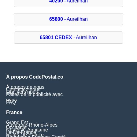
40200
- Aureilhan
65800
- Aureilhan
65801 CEDEX
- Aureilhan
À propos CodePostal.co
À propos de nous
Contactez-nous
Lien vers nous
Faites de la publicité avec
nous
FAQ
France
Grand Est
Auvergne-Rhône-Alpes
Occitanie
Nouvelle-Aquitaine
Île-De-France
Hauts-De-France