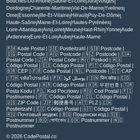
Bouches-Du-Rhône
Saône-Et-Loire
Jura
Vosges
|
|
|
|
Dordogne
Charente-Maritime
Val-De-Marne
Yvelines
|
|
|
|
Orne
Essonne
Ille-Et-Vilaine
Hérault
Puy-De-Dôme
|
|
|
|
|
Haute-Saône
Maine-Et-Loire
Hautes-Pyrénées
|
|
|
Loire-Atlantique
Ain
Loiret
Meuse
Haut-Rhin
Yonne
Aude
|
|
|
|
|
|
Ardennes
Eure-Et-Loir
Aube
Haute-Marne
|
|
|
|
🇵🇭
Kode Postal
| 🇩🇪
Postleitzahl
| 🇬🇧
Postcode
|
🇸🇬
Postal Code
| 🇦🇺
Postcode
| 🇳🇿
Postcode
| 🇨🇦
Postal Code
| 🇿🇦
Postal Code
| 🇲🇾
Poskod
| 🇲🇽
Código Postal
| 🇪🇸
Código Postal
| 🇵🇹
Código Postal
|
🇧🇷
CEP
| 🇫🇷
Code Postal
| 🇳🇱
Postcode
| 🇮🇹
CAP
| 🇹🇭
รหัสไปรษณีย์
| 🇵🇰
پوسٹل کوڈ
| 🇮🇳
पिन कोड
| 🇨🇴
Código Postal
| 🇦🇷
Código Postal
| 🇰🇷
우편번호
| 🇹🇷
Posta Kodu
| 🇵🇱
Kod Pocztowy
| 🇷🇴
Cod Poștal
| 🇫🇮
Postinumero
| 🇵🇪
Código Postal
| 🇨🇱
Código Postal
|
🇺🇸
ZIP Code
| 🇯🇵
郵便番号
| 🇦🇹
PLZ
| 🇨🇭
Postleitzahl
| 🇪🇨
Código Postal
| 🇺🇾
Código Postal
|
🇷🇺
Почтовый индекс
| 🇧🇬
Пощенски код
| 🇸🇪
Postnummer
| 🇧🇩
পোস্টকোড
| 🇩🇰
Postnummer
| 🇳🇴
Postnummer
© 2026 CodePostal.co