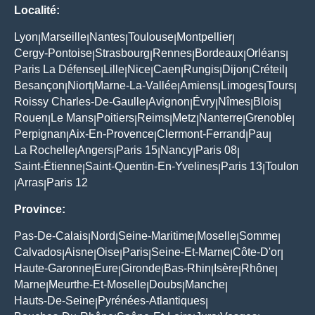
Localité:
Lyon
Marseille
Nantes
Toulouse
Montpellier
|
|
|
|
|
Cergy-Pontoise
Strasbourg
Rennes
Bordeaux
Orléans
|
|
|
|
|
Paris La Défense
Lille
Nice
Caen
Rungis
Dijon
Créteil
|
|
|
|
|
|
|
Besançon
Niort
Marne-La-Vallée
Amiens
Limoges
Tours
|
|
|
|
|
|
Roissy Charles-De-Gaulle
Avignon
Évry
Nîmes
Blois
|
|
|
|
|
Rouen
Le Mans
Poitiers
Reims
Metz
Nanterre
Grenoble
|
|
|
|
|
|
|
Perpignan
Aix-En-Provence
Clermont-Ferrand
Pau
|
|
|
|
La Rochelle
Angers
Paris 15
Nancy
Paris 08
|
|
|
|
|
Saint-Étienne
Saint-Quentin-En-Yvelines
Paris 13
Toulon
|
|
|
Arras
Paris 12
|
|
Province:
Pas-De-Calais
Nord
Seine-Maritime
Moselle
Somme
|
|
|
|
|
Calvados
Aisne
Oise
Paris
Seine-Et-Marne
Côte-D'or
|
|
|
|
|
|
Haute-Garonne
Eure
Gironde
Bas-Rhin
Isère
Rhône
|
|
|
|
|
|
Marne
Meurthe-Et-Moselle
Doubs
Manche
|
|
|
|
Hauts-De-Seine
Pyrénées-Atlantiques
|
|