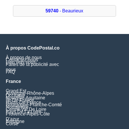
59740
- Beaurieux
À propos CodePostal.co
À propos de nous
Contactez-nous
Lien vers nous
Faites de la publicité avec
nous
FAQ
France
Grand Est
Auvergne-Rhône-Alpes
Occitanie
Nouvelle-Aquitaine
Île-De-France
Hauts-De-France
Bourgogne-Franche-Comté
Normandie
Centre-Val De Loire
Pays De La Loire
Provence-Alpes-Côte
D'azur
Bretagne
Corse