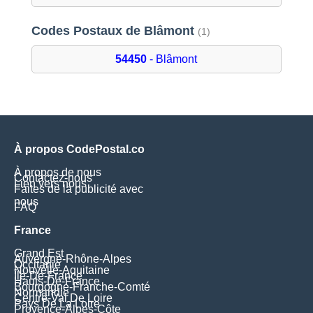
Codes Postaux de Blâmont
(1)
54450
- Blâmont
À propos CodePostal.co
À propos de nous
Contactez-nous
Lien vers nous
Faites de la publicité avec
nous
FAQ
France
Grand Est
Auvergne-Rhône-Alpes
Occitanie
Nouvelle-Aquitaine
Île-De-France
Hauts-De-France
Bourgogne-Franche-Comté
Normandie
Centre-Val De Loire
Pays De La Loire
Provence-Alpes-Côte