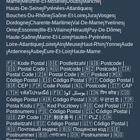
Marne
Meurthe-Et-Moselle
Doubs
Manche
|
|
|
|
Hauts-De-Seine
Pyrénées-Atlantiques
|
|
Bouches-Du-Rhône
Saône-Et-Loire
Jura
Vosges
|
|
|
|
Dordogne
Charente-Maritime
Val-De-Marne
Yvelines
|
|
|
|
Orne
Essonne
Ille-Et-Vilaine
Hérault
Puy-De-Dôme
|
|
|
|
|
Haute-Saône
Maine-Et-Loire
Hautes-Pyrénées
|
|
|
Loire-Atlantique
Loiret
Ain
Meuse
Haut-Rhin
Yonne
Aude
|
|
|
|
|
|
Ardennes
Aube
Eure-Et-Loir
Haute-Marne
|
|
|
|
🇵🇭
Kode Postal
| 🇩🇪
Postleitzahl
| 🇬🇧
Postcode
|
🇸🇬
Postal Code
| 🇦🇺
Postcode
| 🇳🇿
Postcode
| 🇨🇦
Postal Code
| 🇿🇦
Postal Code
| 🇲🇾
Poskod
| 🇲🇽
Código Postal
| 🇪🇸
Código Postal
| 🇵🇹
Código Postal
|
🇧🇷
CEP
| 🇫🇷
Code Postal
| 🇳🇱
Postcode
| 🇮🇹
CAP
| 🇹🇭
รหัสไปรษณีย์
| 🇵🇰
پوسٹل کوڈ
| 🇮🇳
पिन कोड
| 🇨🇴
Código Postal
| 🇦🇷
Código Postal
| 🇰🇷
우편번호
| 🇹🇷
Posta Kodu
| 🇵🇱
Kod Pocztowy
| 🇷🇴
Cod Poștal
| 🇫🇮
Postinumero
| 🇵🇪
Código Postal
| 🇨🇱
Código Postal
|
🇺🇸
ZIP Code
| 🇯🇵
郵便番号
| 🇦🇹
PLZ
| 🇨🇭
Postleitzahl
| 🇪🇨
Código Postal
| 🇺🇾
Código Postal
|
🇷🇺
Почтовый индекс
| 🇧🇬
Пощенски код
| 🇸🇪
Postnummer
| 🇧🇩
পোস্টকোড
| 🇩🇰
Postnummer
| 🇳🇴