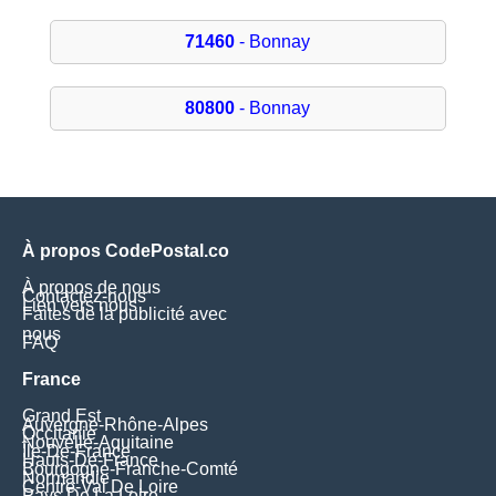
71460
- Bonnay
80800
- Bonnay
À propos CodePostal.co
À propos de nous
Contactez-nous
Lien vers nous
Faites de la publicité avec
nous
FAQ
France
Grand Est
Auvergne-Rhône-Alpes
Occitanie
Nouvelle-Aquitaine
Île-De-France
Hauts-De-France
Bourgogne-Franche-Comté
Normandie
Centre-Val De Loire
Pays De La Loire