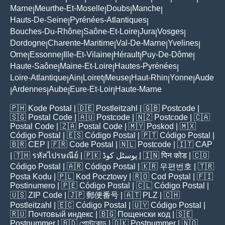
Marne
Meurthe-Et-Moselle
Doubs
Manche
|
|
|
|
Hauts-De-Seine
Pyrénées-Atlantiques
|
|
Bouches-Du-Rhône
Saône-Et-Loire
Jura
Vosges
|
|
|
|
Dordogne
Charente-Maritime
Val-De-Marne
Yvelines
|
|
|
|
Orne
Essonne
Ille-Et-Vilaine
Hérault
Puy-De-Dôme
|
|
|
|
|
Haute-Saône
Maine-Et-Loire
Hautes-Pyrénées
|
|
|
Loire-Atlantique
Ain
Loiret
Meuse
Haut-Rhin
Yonne
Aude
|
|
|
|
|
|
Ardennes
Aube
Eure-Et-Loir
Haute-Marne
|
|
|
|
🇵🇭
Kode Postal
| 🇩🇪
Postleitzahl
| 🇬🇧
Postcode
|
🇸🇬
Postal Code
| 🇦🇺
Postcode
| 🇳🇿
Postcode
| 🇨🇦
Postal Code
| 🇿🇦
Postal Code
| 🇲🇾
Poskod
| 🇲🇽
Código Postal
| 🇪🇸
Código Postal
| 🇵🇹
Código Postal
|
🇧🇷
CEP
| 🇫🇷
Code Postal
| 🇳🇱
Postcode
| 🇮🇹
CAP
| 🇹🇭
รหัสไปรษณีย์
| 🇵🇰
پوسٹل کوڈ
| 🇮🇳
पिन कोड
| 🇨🇴
Código Postal
| 🇦🇷
Código Postal
| 🇰🇷
우편번호
| 🇹🇷
Posta Kodu
| 🇵🇱
Kod Pocztowy
| 🇷🇴
Cod Poștal
| 🇫🇮
Postinumero
| 🇵🇪
Código Postal
| 🇨🇱
Código Postal
|
🇺🇸
ZIP Code
| 🇯🇵
郵便番号
| 🇦🇹
PLZ
| 🇨🇭
Postleitzahl
| 🇪🇨
Código Postal
| 🇺🇾
Código Postal
|
🇷🇺
Почтовый индекс
| 🇧🇬
Пощенски код
| 🇸🇪
Postnummer
| 🇧🇩
পোস্টকোড
| 🇩🇰
Postnummer
| 🇳🇴