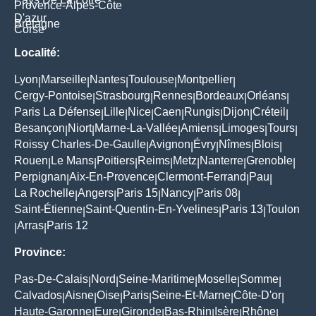
Provence-Alpes-Côte
D'azur
Bretagne
Corse
Localité:
Lyon
Marseille
Nantes
Toulouse
Montpellier
|
|
|
|
|
Cergy-Pontoise
Strasbourg
Rennes
Bordeaux
Orléans
|
|
|
|
|
Paris La Défense
Lille
Nice
Caen
Rungis
Dijon
Créteil
|
|
|
|
|
|
|
Besançon
Niort
Marne-La-Vallée
Amiens
Limoges
Tours
|
|
|
|
|
|
Roissy Charles-De-Gaulle
Avignon
Évry
Nîmes
Blois
|
|
|
|
|
Rouen
Le Mans
Poitiers
Reims
Metz
Nanterre
Grenoble
|
|
|
|
|
|
|
Perpignan
Aix-En-Provence
Clermont-Ferrand
Pau
|
|
|
|
La Rochelle
Angers
Paris 15
Nancy
Paris 08
|
|
|
|
|
Saint-Étienne
Saint-Quentin-En-Yvelines
Paris 13
Toulon
|
|
|
Arras
Paris 12
|
|
Province:
Pas-De-Calais
Nord
Seine-Maritime
Moselle
Somme
|
|
|
|
|
Calvados
Aisne
Oise
Paris
Seine-Et-Marne
Côte-D'or
|
|
|
|
|
|
Haute-Garonne
Eure
Gironde
Bas-Rhin
Isère
Rhône
|
|
|
|
|
|