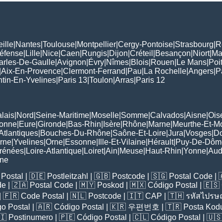
ille
|
Nantes
|
Toulouse
|
Montpellier
|
Cergy-Pontoise
|
Strasbourg
|
R
Défense
|
Lille
|
Nice
|
Caen
|
Rungis
|
Dijon
|
Créteil
|
Besançon
|
Niort
|
Ma
arles-De-Gaulle
|
Avignon
|
Évry
|
Nîmes
|
Blois
|
Rouen
|
Le Mans
|
Poit
|
Aix-En-Provence
|
Clermont-Ferrand
|
Pau
|
La Rochelle
|
Angers
|
P
tin-En-Yvelines
|
Paris 13
|
Toulon
|
Arras
|
Paris 12
lais
|
Nord
|
Seine-Maritime
|
Moselle
|
Somme
|
Calvados
|
Aisne
|
Ois
ronne
|
Eure
|
Gironde
|
Bas-Rhin
|
Isère
|
Rhône
|
Marne
|
Meurthe-Et-M
Atlantiques
|
Bouches-Du-Rhône
|
Saône-Et-Loire
|
Jura
|
Vosges
|
D
rne
|
Yvelines
|
Orne
|
Essonne
|
Ille-Et-Vilaine
|
Hérault
|
Puy-De-Dôm
rénées
|
Loire-Atlantique
|
Loiret
|
Ain
|
Meuse
|
Haut-Rhin
|
Yonne
|
Au
rne
Postal
| 🇩🇪
Postleitzahl
| 🇬🇧
Postcode
| 🇸🇬
Postal Code
| 
de
| 🇿🇦
Postal Code
| 🇲🇾
Poskod
| 🇲🇽
Código Postal
| 🇪🇸
| 🇫🇷
Code Postal
| 🇳🇱
Postcode
| 🇮🇹
CAP
| 🇹🇭
รหัสไปรษณ
o Postal
| 🇦🇷
Código Postal
| 🇰🇷
우편번호
| 🇹🇷
Posta Kod
🇮
Postinumero
| 🇵🇪
Código Postal
| 🇨🇱
Código Postal
| 🇺