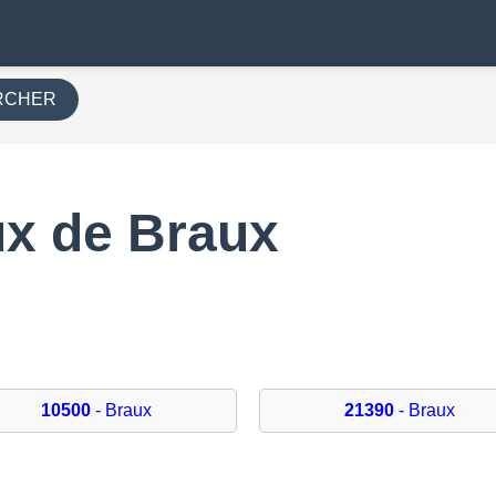
RCHER
x de Braux
0
10500
- Braux
21390
- Braux