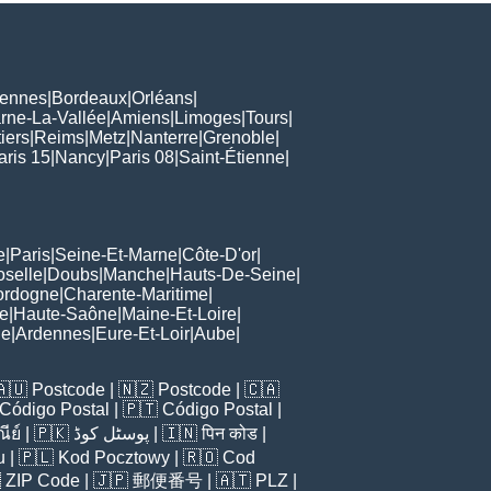
ennes
|
Bordeaux
|
Orléans
|
rne-La-Vallée
|
Amiens
|
Limoges
|
Tours
|
iers
|
Reims
|
Metz
|
Nanterre
|
Grenoble
|
aris 15
|
Nancy
|
Paris 08
|
Saint-Étienne
|
e
|
Paris
|
Seine-Et-Marne
|
Côte-D'or
|
oselle
|
Doubs
|
Manche
|
Hauts-De-Seine
|
ordogne
|
Charente-Maritime
|
e
|
Haute-Saône
|
Maine-Et-Loire
|
de
|
Ardennes
|
Eure-Et-Loir
|
Aube
|
🇦🇺
Postcode
| 🇳🇿
Postcode
| 🇨🇦
Código Postal
| 🇵🇹
Código Postal
|
ีย์
| 🇵🇰
پوسٹل کوڈ
| 🇮🇳
पिन कोड
|
u
| 🇵🇱
Kod Pocztowy
| 🇷🇴
Cod

ZIP Code
| 🇯🇵
郵便番号
| 🇦🇹
PLZ
|