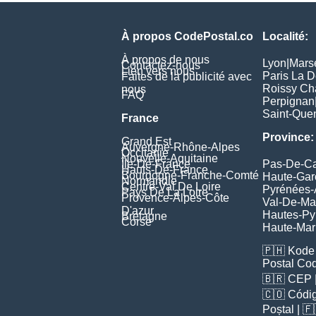
À propos CodePostal.co
Localité:
À propos de nous
Lyon
|
Marse
Contactez-nous
Lien vers nous
Paris La 
Faites de la publicité avec
Roissy Ch
nous
FAQ
Perpignan
Saint-Quen
France
Province:
Grand Est
Auvergne-Rhône-Alpes
Occitanie
Nouvelle-Aquitaine
Île-De-France
Pas-De-Ca
Hauts-De-France
Bourgogne-Franche-Comté
Haute-Ga
Normandie
Centre-Val De Loire
Pyrénées-
Pays De La Loire
Provence-Alpes-Côte
Val-De-Ma
D'azur
Hautes-Py
Bretagne
Corse
Haute-Ma
🇵🇭
Kode 
Postal Co
🇧🇷
CEP
🇨🇴
Códig
Poștal
| 