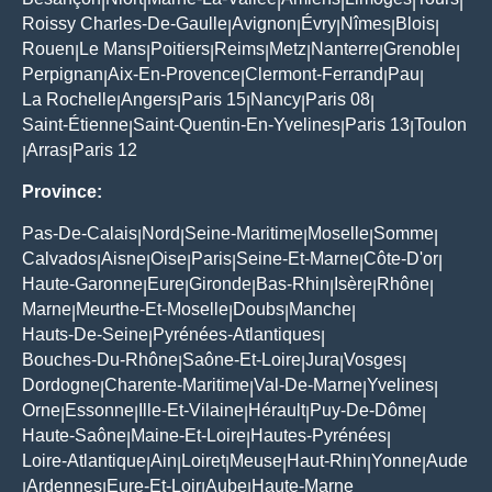
|
|
|
|
|
|
Roissy Charles-De-Gaulle
Avignon
Évry
Nîmes
Blois
|
|
|
|
|
Rouen
Le Mans
Poitiers
Reims
Metz
Nanterre
Grenoble
|
|
|
|
|
|
|
Perpignan
Aix-En-Provence
Clermont-Ferrand
Pau
|
|
|
|
La Rochelle
Angers
Paris 15
Nancy
Paris 08
|
|
|
|
|
Saint-Étienne
Saint-Quentin-En-Yvelines
Paris 13
Toulon
|
|
|
Arras
Paris 12
|
|
Province:
Pas-De-Calais
Nord
Seine-Maritime
Moselle
Somme
|
|
|
|
|
Calvados
Aisne
Oise
Paris
Seine-Et-Marne
Côte-D'or
|
|
|
|
|
|
Haute-Garonne
Eure
Gironde
Bas-Rhin
Isère
Rhône
|
|
|
|
|
|
Marne
Meurthe-Et-Moselle
Doubs
Manche
|
|
|
|
Hauts-De-Seine
Pyrénées-Atlantiques
|
|
Bouches-Du-Rhône
Saône-Et-Loire
Jura
Vosges
|
|
|
|
Dordogne
Charente-Maritime
Val-De-Marne
Yvelines
|
|
|
|
Orne
Essonne
Ille-Et-Vilaine
Hérault
Puy-De-Dôme
|
|
|
|
|
Haute-Saône
Maine-Et-Loire
Hautes-Pyrénées
|
|
|
Loire-Atlantique
Ain
Loiret
Meuse
Haut-Rhin
Yonne
Aude
|
|
|
|
|
|
Ardennes
Eure-Et-Loir
Aube
Haute-Marne
|
|
|
|