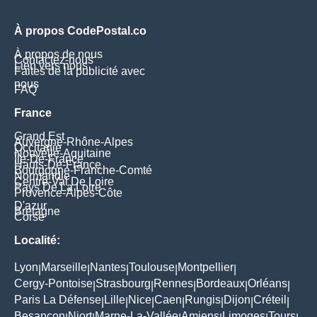
À propos CodePostal.co
À propos de nous
Contactez-nous
Lien vers nous
Faites de la publicité avec
nous
FAQ
France
Grand Est
Auvergne-Rhône-Alpes
Occitanie
Nouvelle-Aquitaine
Île-De-France
Hauts-De-France
Bourgogne-Franche-Comté
Normandie
Centre-Val De Loire
Pays De La Loire
Provence-Alpes-Côte
D'azur
Bretagne
Corse
Localité:
Lyon
Marseille
Nantes
Toulouse
Montpellier
|
|
|
|
|
Cergy-Pontoise
Strasbourg
Rennes
Bordeaux
Orléans
|
|
|
|
|
Paris La Défense
Lille
Nice
Caen
Rungis
Dijon
Créteil
|
|
|
|
|
|
|
Besançon
Niort
Marne-La-Vallée
Amiens
Limoges
Tours