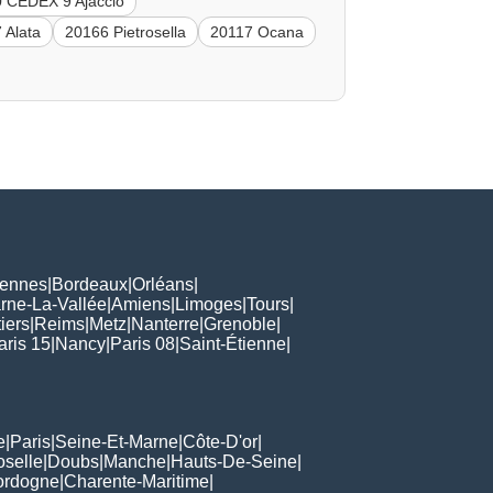
 CEDEX 9 Ajaccio
 Alata
20166 Pietrosella
20117 Ocana
ennes
|
Bordeaux
|
Orléans
|
rne-La-Vallée
|
Amiens
|
Limoges
|
Tours
|
iers
|
Reims
|
Metz
|
Nanterre
|
Grenoble
|
aris 15
|
Nancy
|
Paris 08
|
Saint-Étienne
|
e
|
Paris
|
Seine-Et-Marne
|
Côte-D'or
|
oselle
|
Doubs
|
Manche
|
Hauts-De-Seine
|
ordogne
|
Charente-Maritime
|