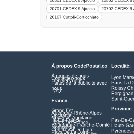
20501 CEDEX 5 Ajaccio
20502 CEDEX 5 A
20701 CEDEX 9 Ajaccio
20702 CEDEX 9 A
20167 Cuttoli-Corticchiato
À propos CodePostal.co
Localité:
À propos de nous
Lyon
|
Marse
Contactez-nous
Lien vers nous
Paris La 
Faites de la publicité avec
Roissy Ch
nous
FAQ
Perpignan
Saint-Quen
France
Province:
Grand Est
Auvergne-Rhône-Alpes
Occitanie
Nouvelle-Aquitaine
Île-De-France
Pas-De-Ca
Hauts-De-France
Bourgogne-Franche-Comté
Haute-Ga
Normandie
Centre-Val De Loire
Pyrénées-
Pays De La Loire