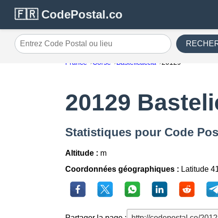
🇫🇷 CodePostal.co
RECHE
Entrez Code Postal ou lieu
France
Corse
Bastelicaccia
20129
20129 Basteli
Statistiques pour Code Pos
Altitude :
m
Coordonnées géographiques :
Latitude 4
Partager la page :