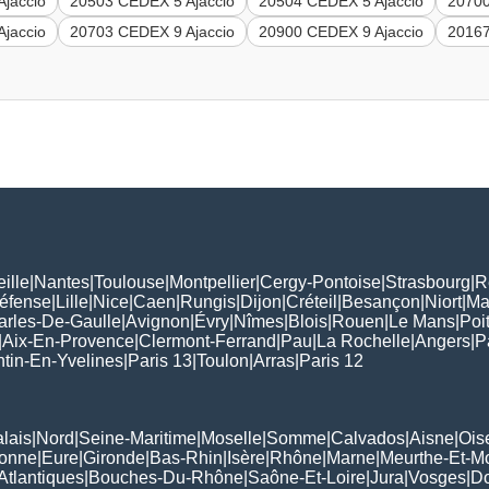
jaccio
20503 CEDEX 5 Ajaccio
20504 CEDEX 5 Ajaccio
20700
jaccio
20703 CEDEX 9 Ajaccio
20900 CEDEX 9 Ajaccio
20167
ille
|
Nantes
|
Toulouse
|
Montpellier
|
Cergy-Pontoise
|
Strasbourg
|
R
Défense
|
Lille
|
Nice
|
Caen
|
Rungis
|
Dijon
|
Créteil
|
Besançon
|
Niort
|
Ma
arles-De-Gaulle
|
Avignon
|
Évry
|
Nîmes
|
Blois
|
Rouen
|
Le Mans
|
Poit
|
Aix-En-Provence
|
Clermont-Ferrand
|
Pau
|
La Rochelle
|
Angers
|
P
tin-En-Yvelines
|
Paris 13
|
Toulon
|
Arras
|
Paris 12
lais
|
Nord
|
Seine-Maritime
|
Moselle
|
Somme
|
Calvados
|
Aisne
|
Ois
ronne
|
Eure
|
Gironde
|
Bas-Rhin
|
Isère
|
Rhône
|
Marne
|
Meurthe-Et-M
Atlantiques
|
Bouches-Du-Rhône
|
Saône-Et-Loire
|
Jura
|
Vosges
|
D