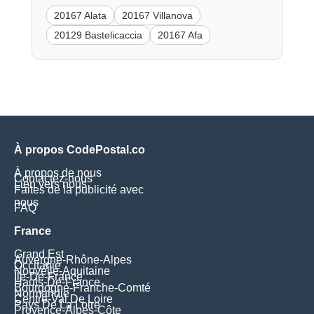
20167 Alata
20167 Villanova
20129 Bastelicaccia
20167 Afa
À propos CodePostal.co
À propos de nous
Contactez-nous
Lien vers nous
Faites de la publicité avec
nous
FAQ
France
Grand Est
Auvergne-Rhône-Alpes
Occitanie
Nouvelle-Aquitaine
Île-De-France
Hauts-De-France
Bourgogne-Franche-Comté
Normandie
Centre-Val De Loire
Pays De La Loire
Provence-Alpes-Côte