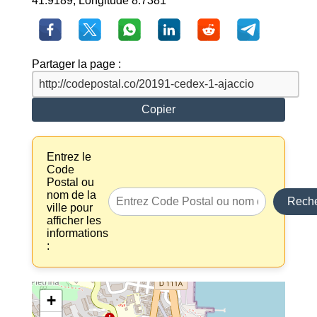
41.9189, Longitude 8.7381
Partager la page :
Copier
Entrez le
Code
Postal ou
nom de la
Reche
ville pour
afficher les
informations
:
+