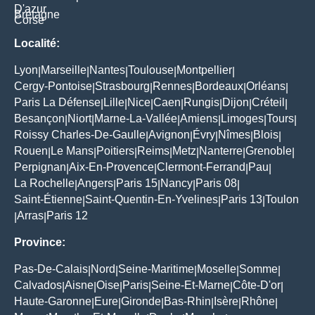
D'azur
Bretagne
Corse
Localité:
Lyon
Marseille
Nantes
Toulouse
Montpellier
|
|
|
|
|
Cergy-Pontoise
Strasbourg
Rennes
Bordeaux
Orléans
|
|
|
|
|
Paris La Défense
Lille
Nice
Caen
Rungis
Dijon
Créteil
|
|
|
|
|
|
|
Besançon
Niort
Marne-La-Vallée
Amiens
Limoges
Tours
|
|
|
|
|
|
Roissy Charles-De-Gaulle
Avignon
Évry
Nîmes
Blois
|
|
|
|
|
Rouen
Le Mans
Poitiers
Reims
Metz
Nanterre
Grenoble
|
|
|
|
|
|
|
Perpignan
Aix-En-Provence
Clermont-Ferrand
Pau
|
|
|
|
La Rochelle
Angers
Paris 15
Nancy
Paris 08
|
|
|
|
|
Saint-Étienne
Saint-Quentin-En-Yvelines
Paris 13
Toulon
|
|
|
Arras
Paris 12
|
|
Province:
Pas-De-Calais
Nord
Seine-Maritime
Moselle
Somme
|
|
|
|
|
Calvados
Aisne
Oise
Paris
Seine-Et-Marne
Côte-D'or
|
|
|
|
|
|
Haute-Garonne
Eure
Gironde
Bas-Rhin
Isère
Rhône
|
|
|
|
|
|