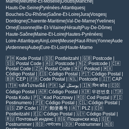
Marne
Meurthe-Et-Moselle
Doubs
Manche
|
|
|
|
Hauts-De-Seine
Pyrénées-Atlantiques
|
|
Bouches-Du-Rhône
Saône-Et-Loire
Jura
Vosges
|
|
|
|
Dordogne
Charente-Maritime
Val-De-Marne
Yvelines
|
|
|
|
Orne
Essonne
Ille-Et-Vilaine
Hérault
Puy-De-Dôme
|
|
|
|
|
Haute-Saône
Maine-Et-Loire
Hautes-Pyrénées
|
|
|
Loire-Atlantique
Ain
Loiret
Meuse
Haut-Rhin
Yonne
Aude
|
|
|
|
|
|
Ardennes
Aube
Eure-Et-Loir
Haute-Marne
|
|
|
|
🇵🇭
Kode Postal
| 🇩🇪
Postleitzahl
| 🇬🇧
Postcode
|
🇸🇬
Postal Code
| 🇦🇺
Postcode
| 🇳🇿
Postcode
| 🇨🇦
Postal Code
| 🇿🇦
Postal Code
| 🇲🇾
Poskod
| 🇲🇽
Código Postal
| 🇪🇸
Código Postal
| 🇵🇹
Código Postal
|
🇧🇷
CEP
| 🇫🇷
Code Postal
| 🇳🇱
Postcode
| 🇮🇹
CAP
| 🇹🇭
รหัสไปรษณีย์
| 🇵🇰
پوسٹل کوڈ
| 🇮🇳
पिन कोड
| 🇨🇴
Código Postal
| 🇦🇷
Código Postal
| 🇰🇷
우편번호
| 🇹🇷
Posta Kodu
| 🇵🇱
Kod Pocztowy
| 🇷🇴
Cod Poștal
| 🇫🇮
Postinumero
| 🇵🇪
Código Postal
| 🇨🇱
Código Postal
|
🇺🇸
ZIP Code
| 🇯🇵
郵便番号
| 🇦🇹
PLZ
| 🇨🇭
Postleitzahl
| 🇪🇨
Código Postal
| 🇺🇾
Código Postal
|
🇷🇺
Почтовый индекс
| 🇧🇬
Пощенски код
| 🇸🇪
Postnummer
| 🇧🇩
পোস্টকোড
| 🇩🇰
Postnummer
| 🇳🇴