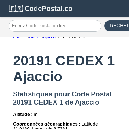
🇫🇷 CodePostal.co
RECHE
Entrez Code Postal ou lieu
France
Corse
Ajaccio
20191 CEDEX 1
20191 CEDEX 1
Ajaccio
Statistiques pour Code Postal
20191 CEDEX 1 de Ajaccio
Altitude :
m
Coordonnées géographiques :
Latitude