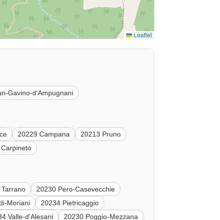
Leaflet
an-Gavino-d'Ampugnani
ce
20229 Campana
20213 Pruno
 Carpineto
 Tarrano
20230 Pero-Casevecchie
i-Moriani
20234 Pietricaggio
4 Valle-d'Alesani
20230 Poggio-Mezzana