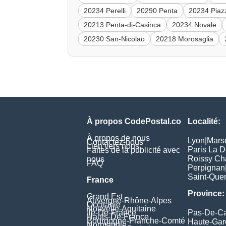
20234 Perelli
20290 Penta
20234 Piazz
20213 Penta-di-Casinca
20234 Novale
20230 San-Nicolao
20218 Morosaglia
À propos CodePostal.co
Localité:
À propos de nous
Lyon
|
Marse
Contactez-nous
Lien vers nous
Paris La 
Faites de la publicité avec
Roissy Ch
nous
FAQ
Perpignan
Saint-Quen
France
Province:
Grand Est
Auvergne-Rhône-Alpes
Occitanie
Nouvelle-Aquitaine
Île-De-France
Pas-De-Ca
Hauts-De-France
Bourgogne-Franche-Comté
Haute-Ga
Normandie