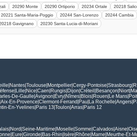
ali
20290 Monte
20290 Ortiporio
20234 Ortale
20218 Salic
20221 Santa-Maria-Poggio
20244 San-Lorenzo
20244 Cambia
20218 Gavignano
20230 Santa-Lucia-di-Moriani
ille
|
Nantes
|
Toulouse
|
Montpellier
|
Cergy-Pontoise
|
Strasbourg
|
R
Défense
|
Lille
|
Nice
|
Caen
|
Rungis
|
Dijon
|
Créteil
|
Besançon
|
Niort
|
Ma
arles-De-Gaulle
|
Avignon
|
Évry
|
Nîmes
|
Blois
|
Rouen
|
Le Mans
|
Poit
|
Aix-En-Provence
|
Clermont-Ferrand
|
Pau
|
La Rochelle
|
Angers
|
P
tin-En-Yvelines
|
Paris 13
|
Toulon
|
Arras
|
Paris 12
lais
|
Nord
|
Seine-Maritime
|
Moselle
|
Somme
|
Calvados
|
Aisne
|
Ois
ronne
|
Eure
|
Gironde
|
Bas-Rhin
|
Isère
|
Rhône
|
Marne
|
Meurthe-Et-M