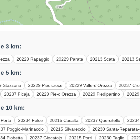
e 3 km:
rezza
20229 Rapaggio
20229 Parata
20213 Scata
20213 S
e 5 km:
9 Stazzona
20229 Piedicroce
20229 Valle-d'Orezza
20237 Cro
20237 Ficaja
20229 Pie-d'Orezza
20229 Piedipartino
20229
e 10 km:
 Porta
20234 Felce
20215 Casalta
20237 Quercitello
20234
37 Poggio-Marinaccio
20215 Silvareccio
20230 Santa-Reparata-d
34 Piobetta
20237 Giocatojo
20215 Porri
20230 Taglio
2023