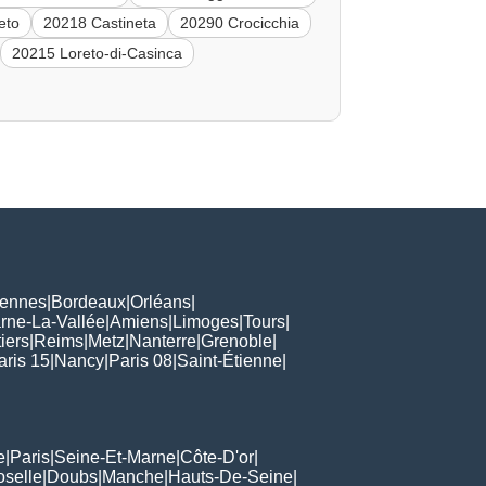
eto
20218 Castineta
20290 Crocicchia
20215 Loreto-di-Casinca
ennes
|
Bordeaux
|
Orléans
|
rne-La-Vallée
|
Amiens
|
Limoges
|
Tours
|
iers
|
Reims
|
Metz
|
Nanterre
|
Grenoble
|
aris 15
|
Nancy
|
Paris 08
|
Saint-Étienne
|
e
|
Paris
|
Seine-Et-Marne
|
Côte-D'or
|
oselle
|
Doubs
|
Manche
|
Hauts-De-Seine
|