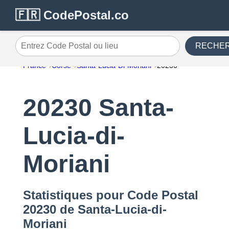
🇫🇷 CodePostal.co
RECHE
Entrez Code Postal ou lieu
France
Corse
Santa-Lucia-Di-Moriani
20230
20230 Santa-
Lucia-di-
Moriani
Statistiques pour Code Postal
20230 de Santa-Lucia-di-
Moriani