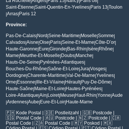
La Rochelle
Angers
Paris 15
Nancy
Paris 08
|
|
|
|
|
Saint-Étienne
Saint-Quentin-En-Yvelines
Paris 13
Toulon
|
|
|
Arras
Paris 12
|
|
Province:
Pas-De-Calais
Nord
Seine-Maritime
Moselle
Somme
|
|
|
|
|
Calvados
Aisne
Oise
Paris
Seine-Et-Marne
Côte-D'or
|
|
|
|
|
|
Haute-Garonne
Eure
Gironde
Bas-Rhin
Isère
Rhône
|
|
|
|
|
|
Marne
Meurthe-Et-Moselle
Doubs
Manche
|
|
|
|
Hauts-De-Seine
Pyrénées-Atlantiques
|
|
Bouches-Du-Rhône
Saône-Et-Loire
Jura
Vosges
|
|
|
|
Dordogne
Charente-Maritime
Val-De-Marne
Yvelines
|
|
|
|
Orne
Essonne
Ille-Et-Vilaine
Hérault
Puy-De-Dôme
|
|
|
|
|
Haute-Saône
Maine-Et-Loire
Hautes-Pyrénées
|
|
|
Loire-Atlantique
Ain
Loiret
Meuse
Haut-Rhin
Yonne
Aude
|
|
|
|
|
|
Ardennes
Aube
Eure-Et-Loir
Haute-Marne
|
|
|
|
🇵🇭
Kode Postal
| 🇩🇪
Postleitzahl
| 🇬🇧
Postcode
|
🇸🇬
Postal Code
| 🇦🇺
Postcode
| 🇳🇿
Postcode
| 🇨🇦
Postal Code
| 🇿🇦
Postal Code
| 🇲🇾
Poskod
| 🇲🇽
Código Postal
| 🇪🇸
Código Postal
| 🇵🇹
Código Postal
|