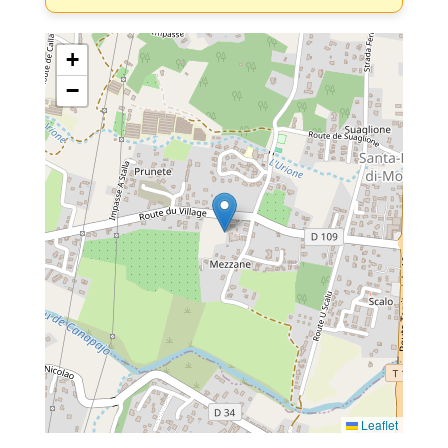
+
−
Leaflet