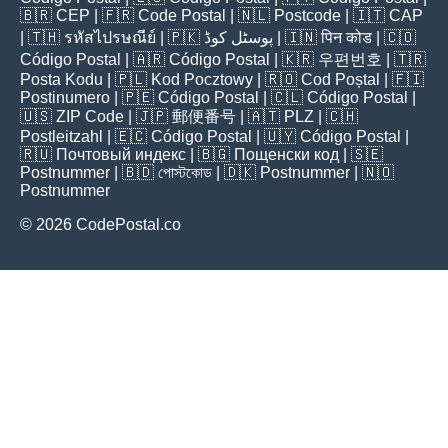
🇧🇷
CEP
| 🇫🇷
Code Postal
| 🇳🇱
Postcode
| 🇮🇹
CAP
| 🇹🇭
รหัสไปรษณีย์
| 🇵🇰
پوسٹل کوڈ
| 🇮🇳
पिन कोड
| 🇨🇴
Código Postal
| 🇦🇷
Código Postal
| 🇰🇷
우편번호
| 🇹🇷
Posta Kodu
| 🇵🇱
Kod Pocztowy
| 🇷🇴
Cod Poștal
| 🇫🇮
Postinumero
| 🇵🇪
Código Postal
| 🇨🇱
Código Postal
|
🇺🇸
ZIP Code
| 🇯🇵
郵便番号
| 🇦🇹
PLZ
| 🇨🇭
Postleitzahl
| 🇪🇨
Código Postal
| 🇺🇾
Código Postal
|
🇷🇺
Почтовый индекс
| 🇧🇬
Пощенски код
| 🇸🇪
Postnummer
| 🇧🇩
পোস্টকোড
| 🇩🇰
Postnummer
| 🇳🇴
Postnummer
© 2026 CodePostal.co