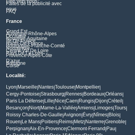
Lien vers nous
Faites de la publicité avec
nous
FAQ
France
Grand Est
Auvergne-Rhône-Alpes
Occitanie
Nouvelle-Aquitaine
Île-De-France
Hauts-De-France
Bourgogne-Franche-Comté
Normandie
Centre-Val De Loire
Pays De La Loire
Provence-Alpes-Côte
D'azur
Bretagne
Corse
Localité:
Lyon
Marseille
Nantes
Toulouse
Montpellier
|
|
|
|
|
Cergy-Pontoise
Strasbourg
Rennes
Bordeaux
Orléans
|
|
|
|
|
Paris La Défense
Lille
Nice
Caen
Rungis
Dijon
Créteil
|
|
|
|
|
|
|
Besançon
Niort
Marne-La-Vallée
Amiens
Limoges
Tours
|
|
|
|
|
|
Roissy Charles-De-Gaulle
Avignon
Évry
Nîmes
Blois
|
|
|
|
|
Rouen
Le Mans
Poitiers
Reims
Metz
Nanterre
Grenoble
|
|
|
|
|
|
|
Perpignan
Aix-En-Provence
Clermont-Ferrand
Pau
|
|
|
|