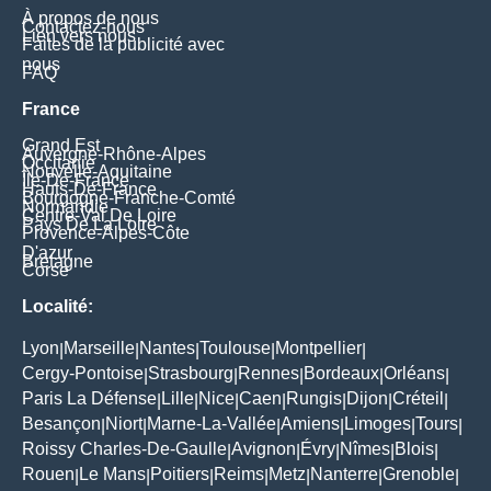
À propos de nous
Contactez-nous
Lien vers nous
Faites de la publicité avec
nous
FAQ
France
Grand Est
Auvergne-Rhône-Alpes
Occitanie
Nouvelle-Aquitaine
Île-De-France
Hauts-De-France
Bourgogne-Franche-Comté
Normandie
Centre-Val De Loire
Pays De La Loire
Provence-Alpes-Côte
D'azur
Bretagne
Corse
Localité:
Lyon
Marseille
Nantes
Toulouse
Montpellier
|
|
|
|
|
Cergy-Pontoise
Strasbourg
Rennes
Bordeaux
Orléans
|
|
|
|
|
Paris La Défense
Lille
Nice
Caen
Rungis
Dijon
Créteil
|
|
|
|
|
|
|
Besançon
Niort
Marne-La-Vallée
Amiens
Limoges
Tours
|
|
|
|
|
|
Roissy Charles-De-Gaulle
Avignon
Évry
Nîmes
Blois
|
|
|
|
|
Rouen
Le Mans
Poitiers
Reims
Metz
Nanterre
Grenoble
|
|
|
|
|
|
|