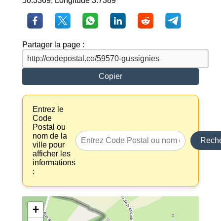
50.3369, Longitude 3.7389
Partager la page :
Copier
Entrez le
Code
Postal ou
nom de la
Reche
ville pour
afficher les
informations
:
+