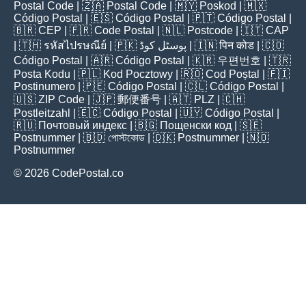
Postal Code
| 🇿🇦
Postal Code
| 🇲🇾
Poskod
| 🇲🇽
Código Postal
| 🇪🇸
Código Postal
| 🇵🇹
Código Postal
|
🇧🇷
CEP
| 🇫🇷
Code Postal
| 🇳🇱
Postcode
| 🇮🇹
CAP
| 🇹🇭
รหัสไปรษณีย์
| 🇵🇰
پوسٹل کوڈ
| 🇮🇳
पिन कोड
| 🇨🇴
Código Postal
| 🇦🇷
Código Postal
| 🇰🇷
우편번호
| 🇹🇷
Posta Kodu
| 🇵🇱
Kod Pocztowy
| 🇷🇴
Cod Poștal
| 🇫🇮
Postinumero
| 🇵🇪
Código Postal
| 🇨🇱
Código Postal
|
🇺🇸
ZIP Code
| 🇯🇵
郵便番号
| 🇦🇹
PLZ
| 🇨🇭
Postleitzahl
| 🇪🇨
Código Postal
| 🇺🇾
Código Postal
|
🇷🇺
Почтовый индекс
| 🇧🇬
Пощенски код
| 🇸🇪
Postnummer
| 🇧🇩
পোস্টকোড
| 🇩🇰
Postnummer
| 🇳🇴
Postnummer
© 2026 CodePostal.co