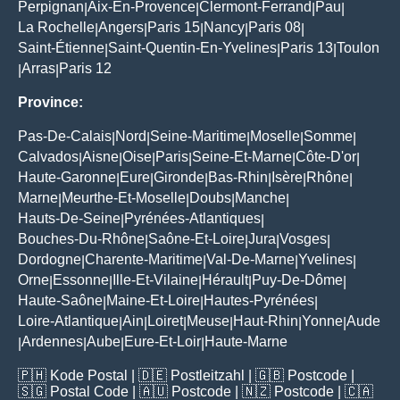
Perpignan
Aix-En-Provence
Clermont-Ferrand
Pau
|
|
|
|
La Rochelle
Angers
Paris 15
Nancy
Paris 08
|
|
|
|
|
Saint-Étienne
Saint-Quentin-En-Yvelines
Paris 13
Toulon
|
|
|
Arras
Paris 12
|
|
Province:
Pas-De-Calais
Nord
Seine-Maritime
Moselle
Somme
|
|
|
|
|
Calvados
Aisne
Oise
Paris
Seine-Et-Marne
Côte-D'or
|
|
|
|
|
|
Haute-Garonne
Eure
Gironde
Bas-Rhin
Isère
Rhône
|
|
|
|
|
|
Marne
Meurthe-Et-Moselle
Doubs
Manche
|
|
|
|
Hauts-De-Seine
Pyrénées-Atlantiques
|
|
Bouches-Du-Rhône
Saône-Et-Loire
Jura
Vosges
|
|
|
|
Dordogne
Charente-Maritime
Val-De-Marne
Yvelines
|
|
|
|
Orne
Essonne
Ille-Et-Vilaine
Hérault
Puy-De-Dôme
|
|
|
|
|
Haute-Saône
Maine-Et-Loire
Hautes-Pyrénées
|
|
|
Loire-Atlantique
Ain
Loiret
Meuse
Haut-Rhin
Yonne
Aude
|
|
|
|
|
|
Ardennes
Aube
Eure-Et-Loir
Haute-Marne
|
|
|
|
🇵🇭
Kode Postal
| 🇩🇪
Postleitzahl
| 🇬🇧
Postcode
|
🇸🇬
Postal Code
| 🇦🇺
Postcode
| 🇳🇿
Postcode
| 🇨🇦