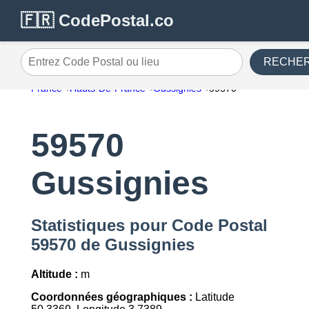
🇫🇷 CodePostal.co
RECHE
Entrez Code Postal ou lieu
France
Hauts-De-France
Gussignies
59570
59570
Gussignies
Statistiques pour Code Postal
59570 de Gussignies
Altitude :
m
Coordonnées géographiques :
Latitude