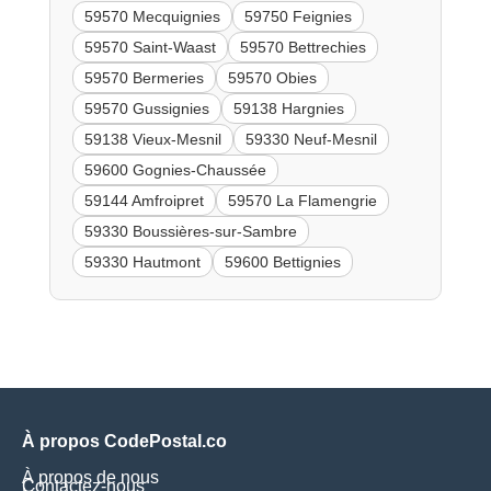
59570 Mecquignies
59750 Feignies
59570 Saint-Waast
59570 Bettrechies
59570 Bermeries
59570 Obies
59570 Gussignies
59138 Hargnies
59138 Vieux-Mesnil
59330 Neuf-Mesnil
59600 Gognies-Chaussée
59144 Amfroipret
59570 La Flamengrie
59330 Boussières-sur-Sambre
59330 Hautmont
59600 Bettignies
À propos CodePostal.co
À propos de nous
Contactez-nous