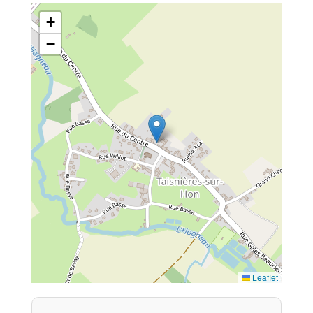
+
−
Leaflet