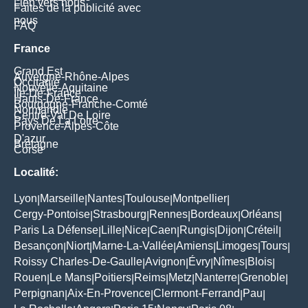
Lien vers nous
Faites de la publicité avec
nous
FAQ
France
Grand Est
Auvergne-Rhône-Alpes
Occitanie
Nouvelle-Aquitaine
Île-De-France
Hauts-De-France
Bourgogne-Franche-Comté
Normandie
Centre-Val De Loire
Pays De La Loire
Provence-Alpes-Côte
D'azur
Bretagne
Corse
Localité:
Lyon
Marseille
Nantes
Toulouse
Montpellier
|
|
|
|
|
Cergy-Pontoise
Strasbourg
Rennes
Bordeaux
Orléans
|
|
|
|
|
Paris La Défense
Lille
Nice
Caen
Rungis
Dijon
Créteil
|
|
|
|
|
|
|
Besançon
Niort
Marne-La-Vallée
Amiens
Limoges
Tours
|
|
|
|
|
|
Roissy Charles-De-Gaulle
Avignon
Évry
Nîmes
Blois
|
|
|
|
|
Rouen
Le Mans
Poitiers
Reims
Metz
Nanterre
Grenoble
|
|
|
|
|
|
|
Perpignan
Aix-En-Provence
Clermont-Ferrand
Pau
|
|
|
|