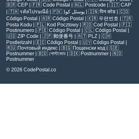
🇧🇷
CEP
| 🇫🇷
Code Postal
| 🇳🇱
Postcode
| 🇮🇹
CAP
| 🇹🇭
รหัสไปรษณีย์
| 🇵🇰
پوسٹل کوڈ
| 🇮🇳
पिन कोड
| 🇨🇴
Código Postal
| 🇦🇷
Código Postal
| 🇰🇷
우편번호
| 🇹🇷
Posta Kodu
| 🇵🇱
Kod Pocztowy
| 🇷🇴
Cod Poștal
| 🇫🇮
Postinumero
| 🇵🇪
Código Postal
| 🇨🇱
Código Postal
|
🇺🇸
ZIP Code
| 🇯🇵
郵便番号
| 🇦🇹
PLZ
| 🇨🇭
Postleitzahl
| 🇪🇨
Código Postal
| 🇺🇾
Código Postal
|
🇷🇺
Почтовый индекс
| 🇧🇬
Пощенски код
| 🇸🇪
Postnummer
| 🇧🇩
পোস্টকোড
| 🇩🇰
Postnummer
| 🇳🇴
Postnummer
© 2026 CodePostal.co