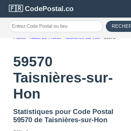
🇫🇷 CodePostal.co
RECHE
Entrez Code Postal ou lieu
France
Hauts-De-France
Taisnières-Sur-Hon
59570
59570
Taisnières-sur-
Hon
Statistiques pour Code Postal
59570 de Taisnières-sur-Hon