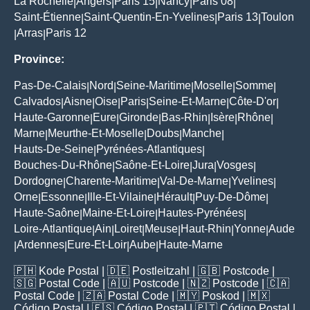
La Rochelle
Angers
Paris 15
Nancy
Paris 08
|
|
|
|
|
Saint-Étienne
Saint-Quentin-En-Yvelines
Paris 13
Toulon
|
|
|
Arras
Paris 12
|
|
Province:
Pas-De-Calais
Nord
Seine-Maritime
Moselle
Somme
|
|
|
|
|
Calvados
Aisne
Oise
Paris
Seine-Et-Marne
Côte-D'or
|
|
|
|
|
|
Haute-Garonne
Eure
Gironde
Bas-Rhin
Isère
Rhône
|
|
|
|
|
|
Marne
Meurthe-Et-Moselle
Doubs
Manche
|
|
|
|
Hauts-De-Seine
Pyrénées-Atlantiques
|
|
Bouches-Du-Rhône
Saône-Et-Loire
Jura
Vosges
|
|
|
|
Dordogne
Charente-Maritime
Val-De-Marne
Yvelines
|
|
|
|
Orne
Essonne
Ille-Et-Vilaine
Hérault
Puy-De-Dôme
|
|
|
|
|
Haute-Saône
Maine-Et-Loire
Hautes-Pyrénées
|
|
|
Loire-Atlantique
Ain
Loiret
Meuse
Haut-Rhin
Yonne
Aude
|
|
|
|
|
|
Ardennes
Eure-Et-Loir
Aube
Haute-Marne
|
|
|
|
🇵🇭
Kode Postal
| 🇩🇪
Postleitzahl
| 🇬🇧
Postcode
|
🇸🇬
Postal Code
| 🇦🇺
Postcode
| 🇳🇿
Postcode
| 🇨🇦
Postal Code
| 🇿🇦
Postal Code
| 🇲🇾
Poskod
| 🇲🇽
Código Postal
| 🇪🇸
Código Postal
| 🇵🇹
Código Postal
|