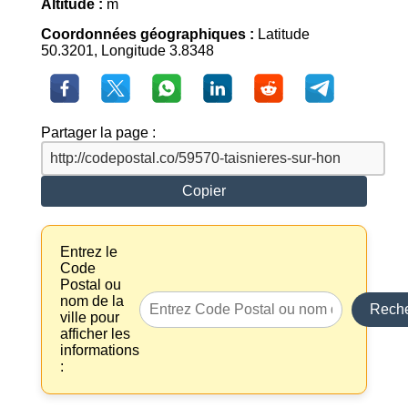
Altitude :
m
Coordonnées géographiques :
Latitude
50.3201, Longitude 3.8348
Partager la page :
Copier
Entrez le
Code
Postal ou
nom de la
Reche
ville pour
afficher les
informations
: