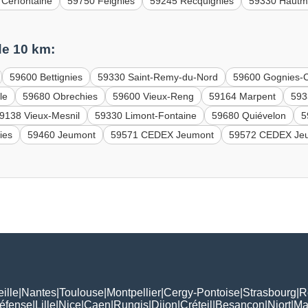
 Cerfontaine
59750 Feignies
59245 Recquignies
59330 Hautm
e 10 km:
59600 Bettignies
59330 Saint-Remy-du-Nord
59600 Gognies-
le
59680 Obrechies
59600 Vieux-Reng
59164 Marpent
593
9138 Vieux-Mesnil
59330 Limont-Fontaine
59680 Quiévelon
5
ies
59460 Jeumont
59571 CEDEX Jeumont
59572 CEDEX Je
ille
|
Nantes
|
Toulouse
|
Montpellier
|
Cergy-Pontoise
|
Strasbourg
|
R
Défense
|
Lille
|
Nice
|
Caen
|
Rungis
|
Dijon
|
Créteil
|
Besançon
|
Niort
|
Ma