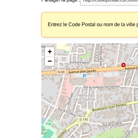
Entrez le Code Postal ou nom de la ville p
+
−