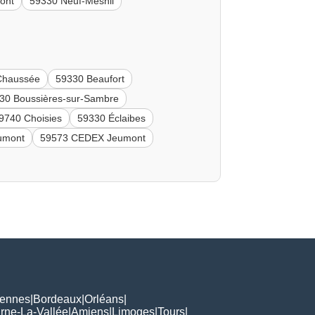
ont
59330 Neuf-Mesnil
Chaussée
59330 Beaufort
30 Boussières-sur-Sambre
9740 Choisies
59330 Éclaibes
umont
59573 CEDEX Jeumont
ennes
|
Bordeaux
|
Orléans
|
rne-La-Vallée
|
Amiens
|
Limoges
|
Tours
|