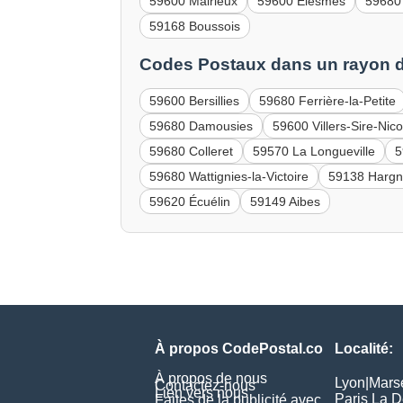
59600 Mairieux
59600 Élesmes
59680
59168 Boussois
Codes Postaux dans un rayon d
59600 Bersillies
59680 Ferrière-la-Petite
59680 Damousies
59600 Villers-Sire-Nico
59680 Colleret
59570 La Longueville
5
59680 Wattignies-la-Victoire
59138 Hargn
59620 Écuélin
59149 Aibes
À propos CodePostal.co
Localité:
À propos de nous
Lyon
|
Marse
Contactez-nous
Lien vers nous
Paris La 
Faites de la publicité avec