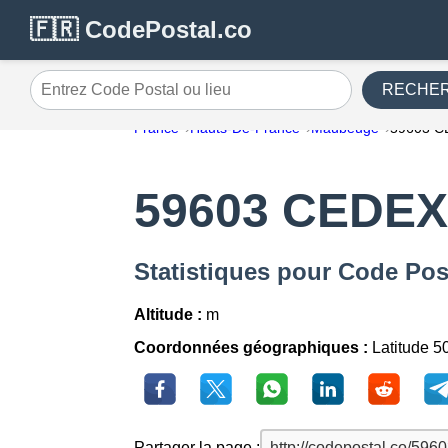
🇫🇷 CodePostal.co
RECHE
Entrez Code Postal ou lieu
France
Hauts-De-France
Maubeuge
59603 
59603 CEDEX
Statistiques pour Code P
Altitude :
m
Coordonnées géographiques :
Latitude 5
Partager la page :