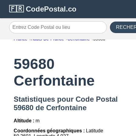
🇫🇷 CodePostal.co
RECHE
Entrez Code Postal ou lieu
France
Hauts-De-France
Cerfontaine
59680
59680
Cerfontaine
Statistiques pour Code Postal
59680 de Cerfontaine
Altitude :
m
Coordonnées géographiques :
Latitude