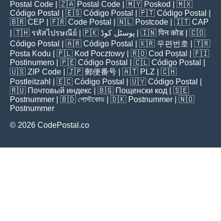
Postal Code
| 🇿🇦
Postal Code
| 🇲🇾
Poskod
| 🇲🇽
Código Postal
| 🇪🇸
Código Postal
| 🇵🇹
Código Postal
|
🇧🇷
CEP
| 🇫🇷
Code Postal
| 🇳🇱
Postcode
| 🇮🇹
CAP
| 🇹🇭
รหัสไปรษณีย์
| 🇵🇰
پوسٹل کوڈ
| 🇮🇳
पिन कोड
| 🇨🇴
Código Postal
| 🇦🇷
Código Postal
| 🇰🇷
우편번호
| 🇹🇷
Posta Kodu
| 🇵🇱
Kod Pocztowy
| 🇷🇴
Cod Poștal
| 🇫🇮
Postinumero
| 🇵🇪
Código Postal
| 🇨🇱
Código Postal
|
🇺🇸
ZIP Code
| 🇯🇵
郵便番号
| 🇦🇹
PLZ
| 🇨🇭
Postleitzahl
| 🇪🇨
Código Postal
| 🇺🇾
Código Postal
|
🇷🇺
Почтовый индекс
| 🇧🇬
Пощенски код
| 🇸🇪
Postnummer
| 🇧🇩
পোস্টকোড
| 🇩🇰
Postnummer
| 🇳🇴
Postnummer
© 2026 CodePostal.co