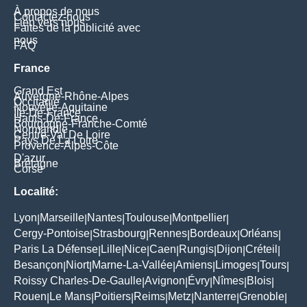
À propos de nous
Contactez-nous
Lien vers nous
Faites de la publicité avec
nous
FAQ
France
Grand Est
Auvergne-Rhône-Alpes
Occitanie
Nouvelle-Aquitaine
Île-De-France
Hauts-De-France
Bourgogne-Franche-Comté
Normandie
Centre-Val De Loire
Pays De La Loire
Provence-Alpes-Côte
D'azur
Bretagne
Corse
Localité:
Lyon
Marseille
Nantes
Toulouse
Montpellier
|
|
|
|
|
Cergy-Pontoise
Strasbourg
Rennes
Bordeaux
Orléans
|
|
|
|
|
Paris La Défense
Lille
Nice
Caen
Rungis
Dijon
Créteil
|
|
|
|
|
|
|
Besançon
Niort
Marne-La-Vallée
Amiens
Limoges
Tours
|
|
|
|
|
|
Roissy Charles-De-Gaulle
Avignon
Évry
Nîmes
Blois
|
|
|
|
|
Rouen
Le Mans
Poitiers
Reims
Metz
Nanterre
Grenoble
|
|
|
|
|
|
|