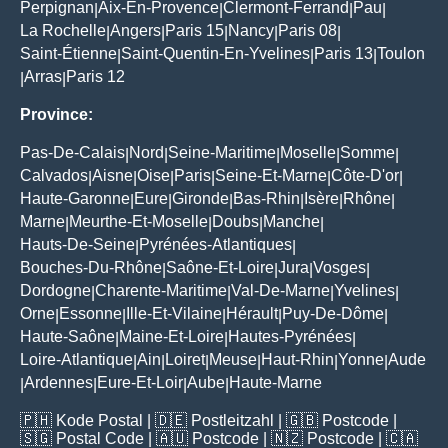
Perpignan
Aix-En-Provence
Clermont-Ferrand
Pau
|
|
|
|
La Rochelle
Angers
Paris 15
Nancy
Paris 08
|
|
|
|
|
Saint-Étienne
Saint-Quentin-En-Yvelines
Paris 13
Toulon
|
|
|
Arras
Paris 12
|
|
Province:
Pas-De-Calais
Nord
Seine-Maritime
Moselle
Somme
|
|
|
|
|
Calvados
Aisne
Oise
Paris
Seine-Et-Marne
Côte-D'or
|
|
|
|
|
|
Haute-Garonne
Eure
Gironde
Bas-Rhin
Isère
Rhône
|
|
|
|
|
|
Marne
Meurthe-Et-Moselle
Doubs
Manche
|
|
|
|
Hauts-De-Seine
Pyrénées-Atlantiques
|
|
Bouches-Du-Rhône
Saône-Et-Loire
Jura
Vosges
|
|
|
|
Dordogne
Charente-Maritime
Val-De-Marne
Yvelines
|
|
|
|
Orne
Essonne
Ille-Et-Vilaine
Hérault
Puy-De-Dôme
|
|
|
|
|
Haute-Saône
Maine-Et-Loire
Hautes-Pyrénées
|
|
|
Loire-Atlantique
Ain
Loiret
Meuse
Haut-Rhin
Yonne
Aude
|
|
|
|
|
|
Ardennes
Eure-Et-Loir
Aube
Haute-Marne
|
|
|
|
🇵🇭
Kode Postal
| 🇩🇪
Postleitzahl
| 🇬🇧
Postcode
|
🇸🇬
Postal Code
| 🇦🇺
Postcode
| 🇳🇿
Postcode
| 🇨🇦