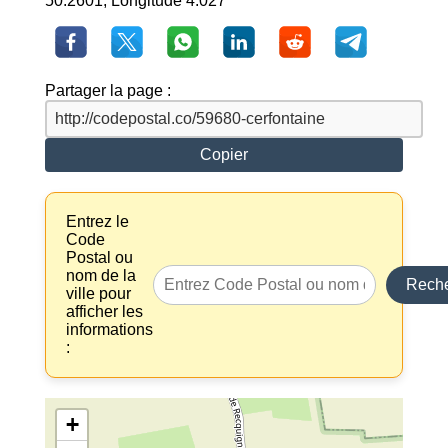
50.2601, Longitude 4.027
Partager la page :
Copier
Entrez le
Code
Postal ou
nom de la
Reche
ville pour
afficher les
informations
:
+