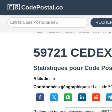
🇫🇷 CodePostal.co
RECHE
Entrez Code Postal ou lieu
France
Hauts-De-France
Denain
59721 CED
59721 CEDEX
Statistiques pour Code Po
Altitude :
m
Coordonnées géographiques :
Latitude 5
Partager la page :