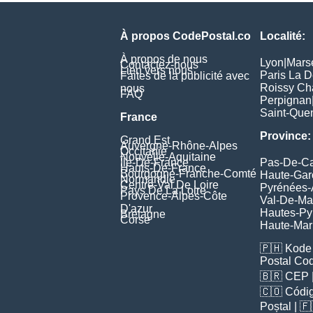
À propos CodePostal.co
Localité:
À propos de nous
Lyon
|
Marse
Contactez-nous
Lien vers nous
Paris La 
Faites de la publicité avec
Roissy Ch
nous
FAQ
Perpignan
Saint-Quen
France
Province:
Grand Est
Auvergne-Rhône-Alpes
Occitanie
Nouvelle-Aquitaine
Île-De-France
Pas-De-Ca
Hauts-De-France
Bourgogne-Franche-Comté
Haute-Ga
Normandie
Centre-Val De Loire
Pyrénées-
Pays De La Loire
Provence-Alpes-Côte
Val-De-Ma
D'azur
Hautes-Py
Bretagne
Corse
Haute-Ma
🇵🇭
Kode 
Postal Co
🇧🇷
CEP
🇨🇴
Códig
Poștal
| 