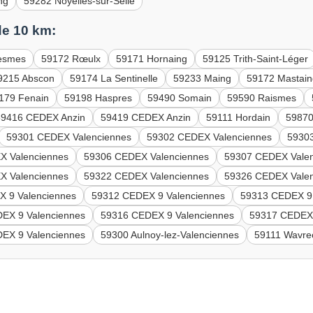
ng
59282 Noyelles-sur-Selle
e 10 km:
esmes
59172 Rœulx
59171 Hornaing
59125 Trith-Saint-Léger
9215 Abscon
59174 La Sentinelle
59233 Maing
59172 Mastai
179 Fenain
59198 Haspres
59490 Somain
59590 Raismes
59416 CEDEX Anzin
59419 CEDEX Anzin
59111 Hordain
59870
59301 CEDEX Valenciennes
59302 CEDEX Valenciennes
5930
X Valenciennes
59306 CEDEX Valenciennes
59307 CEDEX Vale
X Valenciennes
59322 CEDEX Valenciennes
59326 CEDEX Vale
 9 Valenciennes
59312 CEDEX 9 Valenciennes
59313 CEDEX 9 
EX 9 Valenciennes
59316 CEDEX 9 Valenciennes
59317 CEDEX 
EX 9 Valenciennes
59300 Aulnoy-lez-Valenciennes
59111 Wavre