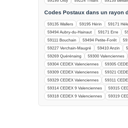
59195 Oisy
59224 Thiant
59135 Bellai
Codes Postaux dans un rayon d
59135 Wallers
59195 Hérin
59171 Hél
59494 Aubry-du-Hainaut
59171 Erre
5
59111 Bouchain
59494 Petite-Forêt
59
59227 Verchain-Maugré
59410 Anzin
59269 Quérénaing
59300 Valenciennes
59304 CEDEX Valenciennes
59305 CEDE
59309 CEDEX Valenciennes
59321 CEDE
59329 CEDEX Valenciennes
59311 CEDEX
59314 CEDEX 9 Valenciennes
59315 CED
59318 CEDEX 9 Valenciennes
59319 CED