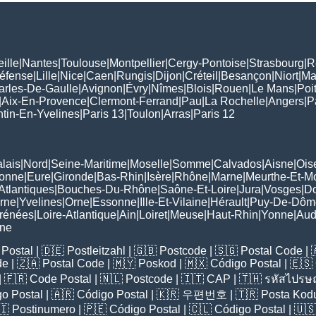
ille
|
Nantes
|
Toulouse
|
Montpellier
|
Cergy-Pontoise
|
Strasbourg
|
R
Défense
|
Lille
|
Nice
|
Caen
|
Rungis
|
Dijon
|
Créteil
|
Besançon
|
Niort
|
Ma
arles-De-Gaulle
|
Avignon
|
Évry
|
Nîmes
|
Blois
|
Rouen
|
Le Mans
|
Poit
|
Aix-En-Provence
|
Clermont-Ferrand
|
Pau
|
La Rochelle
|
Angers
|
P
tin-En-Yvelines
|
Paris 13
|
Toulon
|
Arras
|
Paris 12
lais
|
Nord
|
Seine-Maritime
|
Moselle
|
Somme
|
Calvados
|
Aisne
|
Ois
ronne
|
Eure
|
Gironde
|
Bas-Rhin
|
Isère
|
Rhône
|
Marne
|
Meurthe-Et-M
Atlantiques
|
Bouches-Du-Rhône
|
Saône-Et-Loire
|
Jura
|
Vosges
|
D
rne
|
Yvelines
|
Orne
|
Essonne
|
Ille-Et-Vilaine
|
Hérault
|
Puy-De-Dôm
rénées
|
Loire-Atlantique
|
Ain
|
Loiret
|
Meuse
|
Haut-Rhin
|
Yonne
|
Au
rne
Postal
| 🇩🇪
Postleitzahl
| 🇬🇧
Postcode
| 🇸🇬
Postal Code
| 
de
| 🇿🇦
Postal Code
| 🇲🇾
Poskod
| 🇲🇽
Código Postal
| 🇪🇸
| 🇫🇷
Code Postal
| 🇳🇱
Postcode
| 🇮🇹
CAP
| 🇹🇭
รหัสไปรษณ
o Postal
| 🇦🇷
Código Postal
| 🇰🇷
우편번호
| 🇹🇷
Posta Kod
🇮
Postinumero
| 🇵🇪
Código Postal
| 🇨🇱
Código Postal
| 🇺