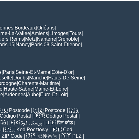
ennes
|
Bordeaux
|
Orléans
|
rne-La-Vallée
|
Amiens
|
Limoges
|
Tours
|
iers
|
Reims
|
Metz
|
Nanterre
|
Grenoble
|
aris 15
|
Nancy
|
Paris 08
|
Saint-Étienne
|
e
|
Paris
|
Seine-Et-Marne
|
Côte-D'or
|
oselle
|
Doubs
|
Manche
|
Hauts-De-Seine
|
ordogne
|
Charente-Maritime
|
e
|
Haute-Saône
|
Maine-Et-Loire
|
de
|
Ardennes
|
Aube
|
Eure-Et-Loir
|
🇦🇺
Postcode
| 🇳🇿
Postcode
| 🇨🇦
Código Postal
| 🇵🇹
Código Postal
|
ีย์
| 🇵🇰
پوسٹل کوڈ
| 🇮🇳
पिन कोड
|
u
| 🇵🇱
Kod Pocztowy
| 🇷🇴
Cod

ZIP Code
| 🇯🇵
郵便番号
| 🇦🇹
PLZ
|