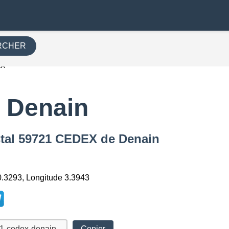
RCHER
EX
 Denain
stal 59721 CEDEX de Denain
0.3293, Longitude 3.3943
Copier