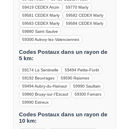
59419 CEDEX Anzin
59770 Marly
59581 CEDEX Marly
59582 CEDEX Marly
59583 CEDEX Marly
59584 CEDEX Marly
59880 Saint-Saulve
59300 Aulnoy-lez-Valenciennes
Codes Postaux dans un rayon de
5 km:
59174 La Sentinelle
59494 Petite-Forêt
59192 Beuvrages
59590 Raismes
59494 Aubry-du-Hainaut
59990 Saultain
59860 Bruay-sur-l'Escaut
59300 Famars
59990 Estreux
Codes Postaux dans un rayon de
10 km: