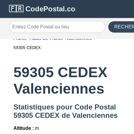
🇫🇷 CodePostal.co
RECHE
Entrez Code Postal ou lieu
France
Hauts-De-France
Valenciennes
59305 CEDEX
59305 CEDEX
Valenciennes
Statistiques pour Code Postal
59305 CEDEX de Valenciennes
Altitude :
m