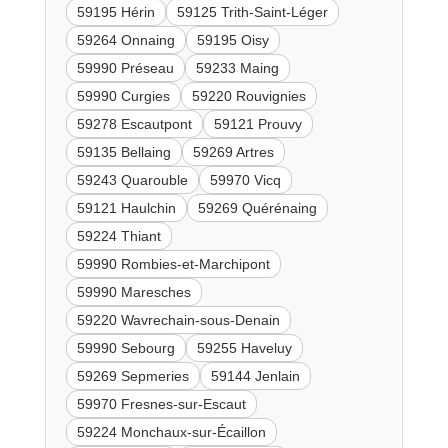
59195 Hérin
59125 Trith-Saint-Léger
59264 Onnaing
59195 Oisy
59990 Préseau
59233 Maing
59990 Curgies
59220 Rouvignies
59278 Escautpont
59121 Prouvy
59135 Bellaing
59269 Artres
59243 Quarouble
59970 Vicq
59121 Haulchin
59269 Quérénaing
59224 Thiant
59990 Rombies-et-Marchipont
59990 Maresches
59220 Wavrechain-sous-Denain
59990 Sebourg
59255 Haveluy
59269 Sepmeries
59144 Jenlain
59970 Fresnes-sur-Escaut
59224 Monchaux-sur-Écaillon