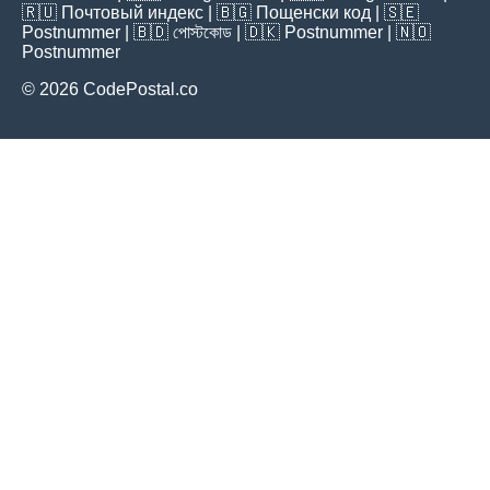
🇷🇺
Почтовый индекс
| 🇧🇬
Пощенски код
| 🇸🇪
Postnummer
| 🇧🇩
পোস্টকোড
| 🇩🇰
Postnummer
| 🇳🇴
Postnummer
© 2026 CodePostal.co