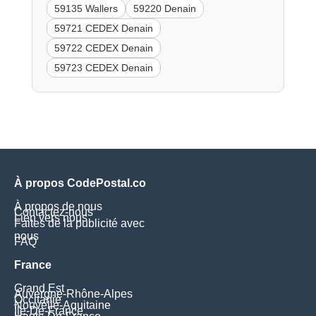
59135 Wallers
59220 Denain
59721 CEDEX Denain
59722 CEDEX Denain
59723 CEDEX Denain
À propos CodePostal.co
À propos de nous
Contactez-nous
Lien vers nous
Faites de la publicité avec
nous
FAQ
France
Grand Est
Auvergne-Rhône-Alpes
Occitanie
Nouvelle-Aquitaine
Île-De-France