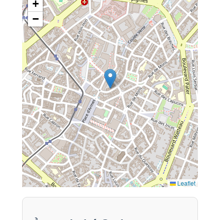
+
−
Leaflet