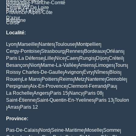
Hauts-De-France
Bourgogne-Franche-Comté
Normandie
Centre-Val De Loire
Pays De La Loire
Provence-Alpes-Côte
D'azur
Bretagne
Corse
Localité:
Lyon
Marseille
Nantes
Toulouse
Montpellier
|
|
|
|
|
Cergy-Pontoise
Strasbourg
Rennes
Bordeaux
Orléans
|
|
|
|
|
Paris La Défense
Lille
Nice
Caen
Rungis
Dijon
Créteil
|
|
|
|
|
|
|
Besançon
Niort
Marne-La-Vallée
Amiens
Limoges
Tours
|
|
|
|
|
|
Roissy Charles-De-Gaulle
Avignon
Évry
Nîmes
Blois
|
|
|
|
|
Rouen
Le Mans
Poitiers
Reims
Metz
Nanterre
Grenoble
|
|
|
|
|
|
|
Perpignan
Aix-En-Provence
Clermont-Ferrand
Pau
|
|
|
|
La Rochelle
Angers
Paris 15
Nancy
Paris 08
|
|
|
|
|
Saint-Étienne
Saint-Quentin-En-Yvelines
Paris 13
Toulon
|
|
|
Arras
Paris 12
|
|
Province:
Pas-De-Calais
Nord
Seine-Maritime
Moselle
Somme
|
|
|
|
|