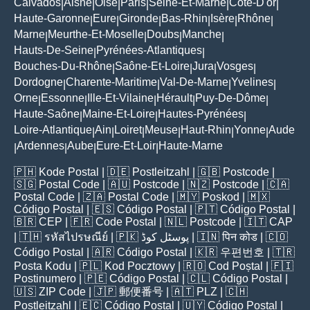
Calvados
Aisne
Oise
Paris
Seine-Et-Marne
Côte-D'or
|
|
|
|
|
|
Haute-Garonne
Eure
Gironde
Bas-Rhin
Isère
Rhône
|
|
|
|
|
|
Marne
Meurthe-Et-Moselle
Doubs
Manche
|
|
|
|
Hauts-De-Seine
Pyrénées-Atlantiques
|
|
Bouches-Du-Rhône
Saône-Et-Loire
Jura
Vosges
|
|
|
|
Dordogne
Charente-Maritime
Val-De-Marne
Yvelines
|
|
|
|
Orne
Essonne
Ille-Et-Vilaine
Hérault
Puy-De-Dôme
|
|
|
|
|
Haute-Saône
Maine-Et-Loire
Hautes-Pyrénées
|
|
|
Loire-Atlantique
Ain
Loiret
Meuse
Haut-Rhin
Yonne
Aude
|
|
|
|
|
|
Ardennes
Aube
Eure-Et-Loir
Haute-Marne
|
|
|
|
🇵🇭
Kode Postal
| 🇩🇪
Postleitzahl
| 🇬🇧
Postcode
|
🇸🇬
Postal Code
| 🇦🇺
Postcode
| 🇳🇿
Postcode
| 🇨🇦
Postal Code
| 🇿🇦
Postal Code
| 🇲🇾
Poskod
| 🇲🇽
Código Postal
| 🇪🇸
Código Postal
| 🇵🇹
Código Postal
|
🇧🇷
CEP
| 🇫🇷
Code Postal
| 🇳🇱
Postcode
| 🇮🇹
CAP
| 🇹🇭
รหัสไปรษณีย์
| 🇵🇰
پوسٹل کوڈ
| 🇮🇳
पिन कोड
| 🇨🇴
Código Postal
| 🇦🇷
Código Postal
| 🇰🇷
우편번호
| 🇹🇷
Posta Kodu
| 🇵🇱
Kod Pocztowy
| 🇷🇴
Cod Poștal
| 🇫🇮
Postinumero
| 🇵🇪
Código Postal
| 🇨🇱
Código Postal
|
🇺🇸
ZIP Code
| 🇯🇵
郵便番号
| 🇦🇹
PLZ
| 🇨🇭
Postleitzahl
| 🇪🇨
Código Postal
| 🇺🇾
Código Postal
|