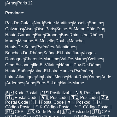
Arras
Paris 12
|
|
Province:
Pas-De-Calais
Nord
Seine-Maritime
Moselle
Somme
|
|
|
|
|
Calvados
Aisne
Oise
Paris
Seine-Et-Marne
Côte-D'or
|
|
|
|
|
|
Haute-Garonne
Eure
Gironde
Bas-Rhin
Isère
Rhône
|
|
|
|
|
|
Marne
Meurthe-Et-Moselle
Doubs
Manche
|
|
|
|
Hauts-De-Seine
Pyrénées-Atlantiques
|
|
Bouches-Du-Rhône
Saône-Et-Loire
Jura
Vosges
|
|
|
|
Dordogne
Charente-Maritime
Val-De-Marne
Yvelines
|
|
|
|
Orne
Essonne
Ille-Et-Vilaine
Hérault
Puy-De-Dôme
|
|
|
|
|
Haute-Saône
Maine-Et-Loire
Hautes-Pyrénées
|
|
|
Loire-Atlantique
Ain
Loiret
Meuse
Haut-Rhin
Yonne
Aude
|
|
|
|
|
|
Ardennes
Aube
Eure-Et-Loir
Haute-Marne
|
|
|
|
🇵🇭
Kode Postal
| 🇩🇪
Postleitzahl
| 🇬🇧
Postcode
|
🇸🇬
Postal Code
| 🇦🇺
Postcode
| 🇳🇿
Postcode
| 🇨🇦
Postal Code
| 🇿🇦
Postal Code
| 🇲🇾
Poskod
| 🇲🇽
Código Postal
| 🇪🇸
Código Postal
| 🇵🇹
Código Postal
|
🇧🇷
CEP
| 🇫🇷
Code Postal
| 🇳🇱
Postcode
| 🇮🇹
CAP