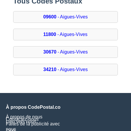
Tous Codes Postaux
09600
- Aigues-Vives
11800
- Aigues-Vives
30670
- Aigues-Vives
34210
- Aigues-Vives
À propos CodePostal.co
À propos de nous
Contactez-nous
Lien vers nous
Faites de la publicité avec
nous