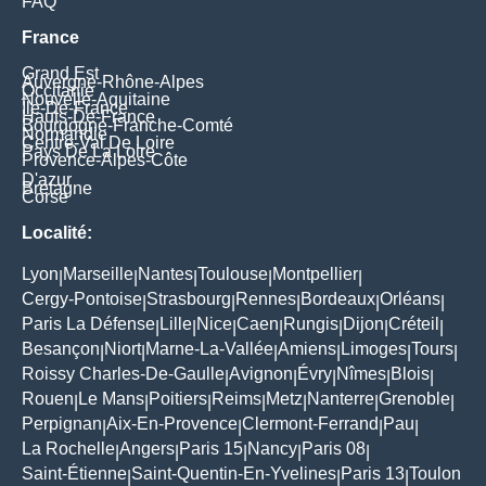
FAQ
France
Grand Est
Auvergne-Rhône-Alpes
Occitanie
Nouvelle-Aquitaine
Île-De-France
Hauts-De-France
Bourgogne-Franche-Comté
Normandie
Centre-Val De Loire
Pays De La Loire
Provence-Alpes-Côte
D'azur
Bretagne
Corse
Localité:
Lyon
Marseille
Nantes
Toulouse
Montpellier
|
|
|
|
|
Cergy-Pontoise
Strasbourg
Rennes
Bordeaux
Orléans
|
|
|
|
|
Paris La Défense
Lille
Nice
Caen
Rungis
Dijon
Créteil
|
|
|
|
|
|
|
Besançon
Niort
Marne-La-Vallée
Amiens
Limoges
Tours
|
|
|
|
|
|
Roissy Charles-De-Gaulle
Avignon
Évry
Nîmes
Blois
|
|
|
|
|
Rouen
Le Mans
Poitiers
Reims
Metz
Nanterre
Grenoble
|
|
|
|
|
|
|
Perpignan
Aix-En-Provence
Clermont-Ferrand
Pau
|
|
|
|
La Rochelle
Angers
Paris 15
Nancy
Paris 08
|
|
|
|
|
Saint-Étienne
Saint-Quentin-En-Yvelines
Paris 13
Toulon
|
|
|