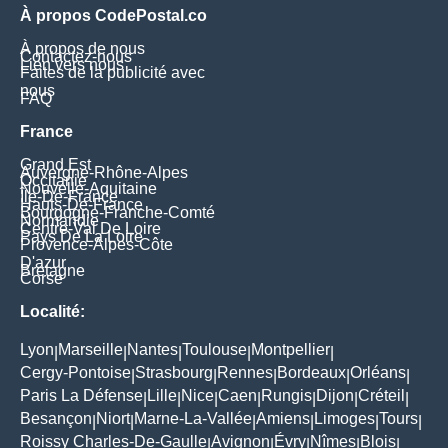
À propos CodePostal.co
À propos de nous
Contactez-nous
Lien vers nous
Faites de la publicité avec
nous
FAQ
France
Grand Est
Auvergne-Rhône-Alpes
Occitanie
Nouvelle-Aquitaine
Île-De-France
Hauts-De-France
Bourgogne-Franche-Comté
Normandie
Centre-Val De Loire
Pays De La Loire
Provence-Alpes-Côte
D'azur
Bretagne
Corse
Localité:
Lyon
Marseille
Nantes
Toulouse
Montpellier
|
|
|
|
|
Cergy-Pontoise
Strasbourg
Rennes
Bordeaux
Orléans
|
|
|
|
|
Paris La Défense
Lille
Nice
Caen
Rungis
Dijon
Créteil
|
|
|
|
|
|
|
Besançon
Niort
Marne-La-Vallée
Amiens
Limoges
Tours
|
|
|
|
|
|
Roissy Charles-De-Gaulle
Avignon
Évry
Nîmes
Blois
|
|
|
|
|