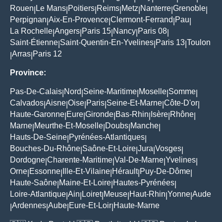
Rouen
Le Mans
Poitiers
Reims
Metz
Nanterre
Grenoble
|
|
|
|
|
|
|
Perpignan
Aix-En-Provence
Clermont-Ferrand
Pau
|
|
|
|
La Rochelle
Angers
Paris 15
Nancy
Paris 08
|
|
|
|
|
Saint-Étienne
Saint-Quentin-En-Yvelines
Paris 13
Toulon
|
|
|
Arras
Paris 12
|
|
Province:
Pas-De-Calais
Nord
Seine-Maritime
Moselle
Somme
|
|
|
|
|
Calvados
Aisne
Oise
Paris
Seine-Et-Marne
Côte-D'or
|
|
|
|
|
|
Haute-Garonne
Eure
Gironde
Bas-Rhin
Isère
Rhône
|
|
|
|
|
|
Marne
Meurthe-Et-Moselle
Doubs
Manche
|
|
|
|
Hauts-De-Seine
Pyrénées-Atlantiques
|
|
Bouches-Du-Rhône
Saône-Et-Loire
Jura
Vosges
|
|
|
|
Dordogne
Charente-Maritime
Val-De-Marne
Yvelines
|
|
|
|
Orne
Essonne
Ille-Et-Vilaine
Hérault
Puy-De-Dôme
|
|
|
|
|
Haute-Saône
Maine-Et-Loire
Hautes-Pyrénées
|
|
|
Loire-Atlantique
Ain
Loiret
Meuse
Haut-Rhin
Yonne
Aude
|
|
|
|
|
|
Ardennes
Aube
Eure-Et-Loir
Haute-Marne
|
|
|
|