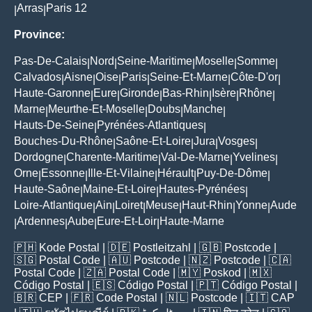
Arras
Paris 12
|
|
Province:
Pas-De-Calais
Nord
Seine-Maritime
Moselle
Somme
|
|
|
|
|
Calvados
Aisne
Oise
Paris
Seine-Et-Marne
Côte-D'or
|
|
|
|
|
|
Haute-Garonne
Eure
Gironde
Bas-Rhin
Isère
Rhône
|
|
|
|
|
|
Marne
Meurthe-Et-Moselle
Doubs
Manche
|
|
|
|
Hauts-De-Seine
Pyrénées-Atlantiques
|
|
Bouches-Du-Rhône
Saône-Et-Loire
Jura
Vosges
|
|
|
|
Dordogne
Charente-Maritime
Val-De-Marne
Yvelines
|
|
|
|
Orne
Essonne
Ille-Et-Vilaine
Hérault
Puy-De-Dôme
|
|
|
|
|
Haute-Saône
Maine-Et-Loire
Hautes-Pyrénées
|
|
|
Loire-Atlantique
Ain
Loiret
Meuse
Haut-Rhin
Yonne
Aude
|
|
|
|
|
|
Ardennes
Aube
Eure-Et-Loir
Haute-Marne
|
|
|
|
🇵🇭
Kode Postal
| 🇩🇪
Postleitzahl
| 🇬🇧
Postcode
|
🇸🇬
Postal Code
| 🇦🇺
Postcode
| 🇳🇿
Postcode
| 🇨🇦
Postal Code
| 🇿🇦
Postal Code
| 🇲🇾
Poskod
| 🇲🇽
Código Postal
| 🇪🇸
Código Postal
| 🇵🇹
Código Postal
|
🇧🇷
CEP
| 🇫🇷
Code Postal
| 🇳🇱
Postcode
| 🇮🇹
CAP