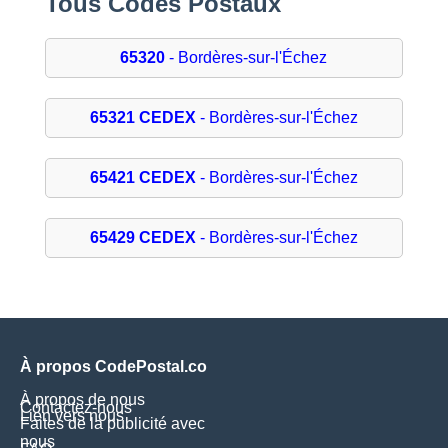
Tous Codes Postaux
65320
- Bordères-sur-l'Échez
65321 CEDEX
- Bordères-sur-l'Échez
65421 CEDEX
- Bordères-sur-l'Échez
65429 CEDEX
- Bordères-sur-l'Échez
À propos CodePostal.co
À propos de nous
Contactez-nous
Lien vers nous
Faites de la publicité avec
nous