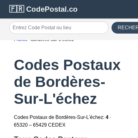
🇫🇷 CodePostal.co
RECHE
Entrez Code Postal ou lieu
France
Bordères-Sur-L'échez
Codes Postaux
de Bordères-
Sur-L'échez
Codes Postaux de Bordères-Sur-L'échez:
4
·
65320 – 65429 CEDEX