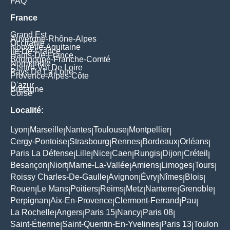
FAQ
France
Grand Est
Auvergne-Rhône-Alpes
Occitanie
Nouvelle-Aquitaine
Île-De-France
Hauts-De-France
Bourgogne-Franche-Comté
Normandie
Centre-Val De Loire
Pays De La Loire
Provence-Alpes-Côte
D'azur
Bretagne
Corse
Localité:
Lyon
Marseille
Nantes
Toulouse
Montpellier
|
|
|
|
|
Cergy-Pontoise
Strasbourg
Rennes
Bordeaux
Orléans
|
|
|
|
|
Paris La Défense
Lille
Nice
Caen
Rungis
Dijon
Créteil
|
|
|
|
|
|
|
Besançon
Niort
Marne-La-Vallée
Amiens
Limoges
Tours
|
|
|
|
|
|
Roissy Charles-De-Gaulle
Avignon
Évry
Nîmes
Blois
|
|
|
|
|
Rouen
Le Mans
Poitiers
Reims
Metz
Nanterre
Grenoble
|
|
|
|
|
|
|
Perpignan
Aix-En-Provence
Clermont-Ferrand
Pau
|
|
|
|
La Rochelle
Angers
Paris 15
Nancy
Paris 08
|
|
|
|
|
Saint-Étienne
Saint-Quentin-En-Yvelines
Paris 13
Toulon
|
|
|