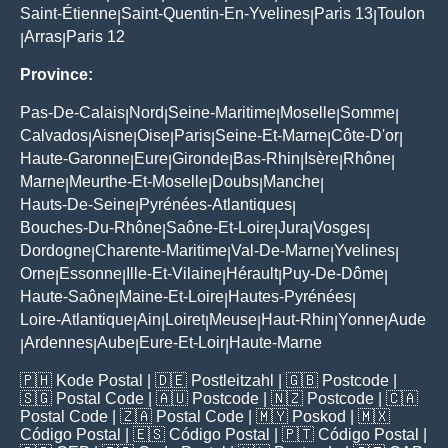
Saint-Étienne
Saint-Quentin-En-Yvelines
Paris 13
Toulon
|
|
|
Arras
Paris 12
|
|
Province:
Pas-De-Calais
Nord
Seine-Maritime
Moselle
Somme
|
|
|
|
|
Calvados
Aisne
Oise
Paris
Seine-Et-Marne
Côte-D'or
|
|
|
|
|
|
Haute-Garonne
Eure
Gironde
Bas-Rhin
Isère
Rhône
|
|
|
|
|
|
Marne
Meurthe-Et-Moselle
Doubs
Manche
|
|
|
|
Hauts-De-Seine
Pyrénées-Atlantiques
|
|
Bouches-Du-Rhône
Saône-Et-Loire
Jura
Vosges
|
|
|
|
Dordogne
Charente-Maritime
Val-De-Marne
Yvelines
|
|
|
|
Orne
Essonne
Ille-Et-Vilaine
Hérault
Puy-De-Dôme
|
|
|
|
|
Haute-Saône
Maine-Et-Loire
Hautes-Pyrénées
|
|
|
Loire-Atlantique
Ain
Loiret
Meuse
Haut-Rhin
Yonne
Aude
|
|
|
|
|
|
Ardennes
Aube
Eure-Et-Loir
Haute-Marne
|
|
|
|
🇵🇭
Kode Postal
| 🇩🇪
Postleitzahl
| 🇬🇧
Postcode
|
🇸🇬
Postal Code
| 🇦🇺
Postcode
| 🇳🇿
Postcode
| 🇨🇦
Postal Code
| 🇿🇦
Postal Code
| 🇲🇾
Poskod
| 🇲🇽
Código Postal
| 🇪🇸
Código Postal
| 🇵🇹
Código Postal
|