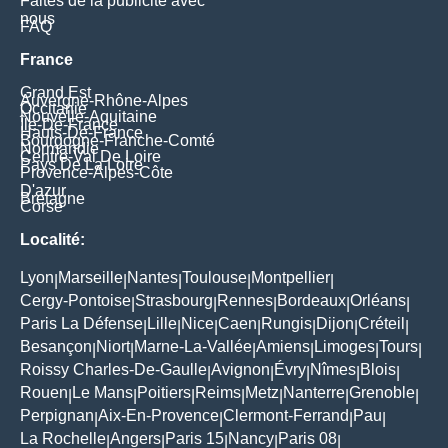
Faites de la publicité avec
nous
FAQ
France
Grand Est
Auvergne-Rhône-Alpes
Occitanie
Nouvelle-Aquitaine
Île-De-France
Hauts-De-France
Bourgogne-Franche-Comté
Normandie
Centre-Val De Loire
Pays De La Loire
Provence-Alpes-Côte
D'azur
Bretagne
Corse
Localité:
Lyon
Marseille
Nantes
Toulouse
Montpellier
|
|
|
|
|
Cergy-Pontoise
Strasbourg
Rennes
Bordeaux
Orléans
|
|
|
|
|
Paris La Défense
Lille
Nice
Caen
Rungis
Dijon
Créteil
|
|
|
|
|
|
|
Besançon
Niort
Marne-La-Vallée
Amiens
Limoges
Tours
|
|
|
|
|
|
Roissy Charles-De-Gaulle
Avignon
Évry
Nîmes
Blois
|
|
|
|
|
Rouen
Le Mans
Poitiers
Reims
Metz
Nanterre
Grenoble
|
|
|
|
|
|
|
Perpignan
Aix-En-Provence
Clermont-Ferrand
Pau
|
|
|
|
La Rochelle
Angers
Paris 15
Nancy
Paris 08
|
|
|
|
|