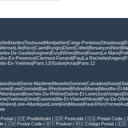
ille
|
Nantes
|
Toulouse
|
Montpellier
|
Cergy-Pontoise
|
Strasbourg
|
R
Défense
|
Lille
|
Nice
|
Caen
|
Rungis
|
Dijon
|
Créteil
|
Besançon
|
Niort
|
Ma
arles-De-Gaulle
|
Avignon
|
Évry
|
Nîmes
|
Blois
|
Rouen
|
Le Mans
|
Poit
|
Aix-En-Provence
|
Clermont-Ferrand
|
Pau
|
La Rochelle
|
Angers
|
P
tin-En-Yvelines
|
Paris 13
|
Toulon
|
Arras
|
Paris 12
lais
|
Nord
|
Seine-Maritime
|
Moselle
|
Somme
|
Calvados
|
Aisne
|
Ois
ronne
|
Eure
|
Gironde
|
Bas-Rhin
|
Isère
|
Rhône
|
Marne
|
Meurthe-Et-M
Atlantiques
|
Bouches-Du-Rhône
|
Saône-Et-Loire
|
Jura
|
Vosges
|
D
rne
|
Yvelines
|
Orne
|
Essonne
|
Ille-Et-Vilaine
|
Hérault
|
Puy-De-Dôm
rénées
|
Loire-Atlantique
|
Loiret
|
Ain
|
Meuse
|
Haut-Rhin
|
Yonne
|
Au
rne
Postal
| 🇩🇪
Postleitzahl
| 🇬🇧
Postcode
| 🇸🇬
Postal Code
| 
de
| 🇿🇦
Postal Code
| 🇲🇾
Poskod
| 🇲🇽
Código Postal
| 🇪🇸