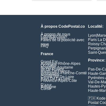
À propos CodePostal.co
Localité:
À propos de nous
Lyon
|
Marse
Contactez-nous
Lien vers nous
Paris La 
Faites de la publicité avec
Roissy Ch
nous
FAQ
Perpignan
Saint-Quen
France
Province:
Grand Est
Auvergne-Rhône-Alpes
Occitanie
Nouvelle-Aquitaine
Île-De-France
Pas-De-Ca
Hauts-De-France
Bourgogne-Franche-Comté
Haute-Ga
Normandie
Centre-Val De Loire
Pyrénées-
Pays De La Loire
Provence-Alpes-Côte
Val-De-Ma
D'azur
Hautes-Py
Bretagne
Corse
Haute-Ma
🇵🇭
Kode 
Postal Co