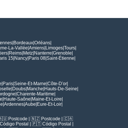
ennes
|
Bordeaux
|
Orléans
|
rne-La-Vallée
|
Amiens
|
Limoges
|
Tours
|
iers
|
Reims
|
Metz
|
Nanterre
|
Grenoble
|
aris 15
|
Nancy
|
Paris 08
|
Saint-Étienne
|
e
|
Paris
|
Seine-Et-Marne
|
Côte-D'or
|
oselle
|
Doubs
|
Manche
|
Hauts-De-Seine
|
ordogne
|
Charente-Maritime
|
e
|
Haute-Saône
|
Maine-Et-Loire
|
de
|
Ardennes
|
Aube
|
Eure-Et-Loir
|
🇦🇺
Postcode
| 🇳🇿
Postcode
| 🇨🇦
Código Postal
| 🇵🇹
Código Postal
|