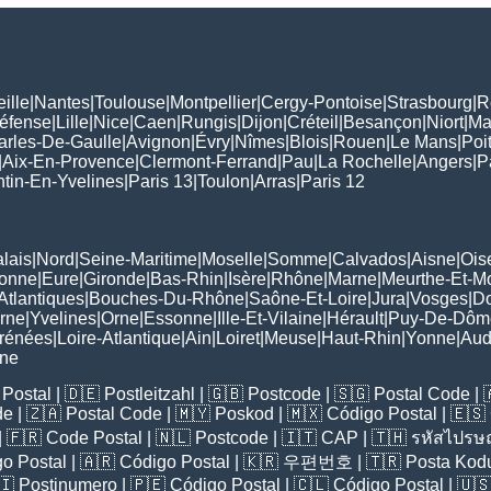
ille
|
Nantes
|
Toulouse
|
Montpellier
|
Cergy-Pontoise
|
Strasbourg
|
R
Défense
|
Lille
|
Nice
|
Caen
|
Rungis
|
Dijon
|
Créteil
|
Besançon
|
Niort
|
Ma
arles-De-Gaulle
|
Avignon
|
Évry
|
Nîmes
|
Blois
|
Rouen
|
Le Mans
|
Poit
|
Aix-En-Provence
|
Clermont-Ferrand
|
Pau
|
La Rochelle
|
Angers
|
P
tin-En-Yvelines
|
Paris 13
|
Toulon
|
Arras
|
Paris 12
lais
|
Nord
|
Seine-Maritime
|
Moselle
|
Somme
|
Calvados
|
Aisne
|
Ois
ronne
|
Eure
|
Gironde
|
Bas-Rhin
|
Isère
|
Rhône
|
Marne
|
Meurthe-Et-M
Atlantiques
|
Bouches-Du-Rhône
|
Saône-Et-Loire
|
Jura
|
Vosges
|
D
rne
|
Yvelines
|
Orne
|
Essonne
|
Ille-Et-Vilaine
|
Hérault
|
Puy-De-Dôm
rénées
|
Loire-Atlantique
|
Ain
|
Loiret
|
Meuse
|
Haut-Rhin
|
Yonne
|
Au
rne
Postal
| 🇩🇪
Postleitzahl
| 🇬🇧
Postcode
| 🇸🇬
Postal Code
| 
de
| 🇿🇦
Postal Code
| 🇲🇾
Poskod
| 🇲🇽
Código Postal
| 🇪🇸
| 🇫🇷
Code Postal
| 🇳🇱
Postcode
| 🇮🇹
CAP
| 🇹🇭
รหัสไปรษณ
o Postal
| 🇦🇷
Código Postal
| 🇰🇷
우편번호
| 🇹🇷
Posta Kod
🇮
Postinumero
| 🇵🇪
Código Postal
| 🇨🇱
Código Postal
| 🇺