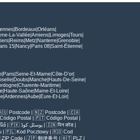
ennes
|
Bordeaux
|
Orléans
|
rne-La-Vallée
|
Amiens
|
Limoges
|
Tours
|
iers
|
Reims
|
Metz
|
Nanterre
|
Grenoble
|
aris 15
|
Nancy
|
Paris 08
|
Saint-Étienne
|
e
|
Paris
|
Seine-Et-Marne
|
Côte-D'or
|
oselle
|
Doubs
|
Manche
|
Hauts-De-Seine
|
ordogne
|
Charente-Maritime
|
e
|
Haute-Saône
|
Maine-Et-Loire
|
de
|
Ardennes
|
Aube
|
Eure-Et-Loir
|
🇦🇺
Postcode
| 🇳🇿
Postcode
| 🇨🇦
Código Postal
| 🇵🇹
Código Postal
|
ีย์
| 🇵🇰
پوسٹل کوڈ
| 🇮🇳
पिन कोड
|
u
| 🇵🇱
Kod Pocztowy
| 🇷🇴
Cod

ZIP Code
| 🇯🇵
郵便番号
| 🇦🇹
PLZ
|