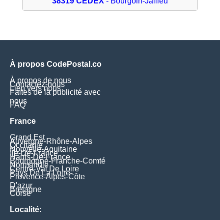
38319 CEDEX
- Bourgoin-Jallieu
À propos CodePostal.co
À propos de nous
Contactez-nous
Lien vers nous
Faites de la publicité avec
nous
FAQ
France
Grand Est
Auvergne-Rhône-Alpes
Occitanie
Nouvelle-Aquitaine
Île-De-France
Hauts-De-France
Bourgogne-Franche-Comté
Normandie
Centre-Val De Loire
Pays De La Loire
Provence-Alpes-Côte
D'azur
Bretagne
Corse
Localité: