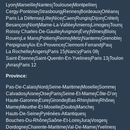
Lyon
Marseille
Nantes
Toulouse
Montpellier
|
|
|
|
|
Cergy-Pontoise
Strasbourg
Rennes
Bordeaux
Orléans
|
|
|
|
|
Paris La Défense
Lille
Nice
Caen
Rungis
Dijon
Créteil
|
|
|
|
|
|
|
Besançon
Niort
Marne-La-Vallée
Amiens
Limoges
Tours
|
|
|
|
|
|
Roissy Charles-De-Gaulle
Avignon
Évry
Nîmes
Blois
|
|
|
|
|
Rouen
Le Mans
Poitiers
Reims
Metz
Nanterre
Grenoble
|
|
|
|
|
|
|
Perpignan
Aix-En-Provence
Clermont-Ferrand
Pau
|
|
|
|
La Rochelle
Angers
Paris 15
Nancy
Paris 08
|
|
|
|
|
Saint-Étienne
Saint-Quentin-En-Yvelines
Paris 13
Toulon
|
|
|
Arras
Paris 12
|
|
Province:
Pas-De-Calais
Nord
Seine-Maritime
Moselle
Somme
|
|
|
|
|
Calvados
Aisne
Oise
Paris
Seine-Et-Marne
Côte-D'or
|
|
|
|
|
|
Haute-Garonne
Eure
Gironde
Bas-Rhin
Isère
Rhône
|
|
|
|
|
|
Marne
Meurthe-Et-Moselle
Doubs
Manche
|
|
|
|
Hauts-De-Seine
Pyrénées-Atlantiques
|
|
Bouches-Du-Rhône
Saône-Et-Loire
Jura
Vosges
|
|
|
|
Dordogne
Charente-Maritime
Val-De-Marne
Yvelines
|
|
|
|