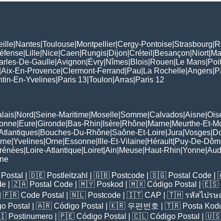
ille
|
Nantes
|
Toulouse
|
Montpellier
|
Cergy-Pontoise
|
Strasbourg
|
R
Défense
|
Lille
|
Nice
|
Caen
|
Rungis
|
Dijon
|
Créteil
|
Besançon
|
Niort
|
Ma
arles-De-Gaulle
|
Avignon
|
Évry
|
Nîmes
|
Blois
|
Rouen
|
Le Mans
|
Poit
|
Aix-En-Provence
|
Clermont-Ferrand
|
Pau
|
La Rochelle
|
Angers
|
P
tin-En-Yvelines
|
Paris 13
|
Toulon
|
Arras
|
Paris 12
lais
|
Nord
|
Seine-Maritime
|
Moselle
|
Somme
|
Calvados
|
Aisne
|
Ois
ronne
|
Eure
|
Gironde
|
Bas-Rhin
|
Isère
|
Rhône
|
Marne
|
Meurthe-Et-M
Atlantiques
|
Bouches-Du-Rhône
|
Saône-Et-Loire
|
Jura
|
Vosges
|
D
rne
|
Yvelines
|
Orne
|
Essonne
|
Ille-Et-Vilaine
|
Hérault
|
Puy-De-Dôm
rénées
|
Loire-Atlantique
|
Loiret
|
Ain
|
Meuse
|
Haut-Rhin
|
Yonne
|
Au
rne
Postal
| 🇩🇪
Postleitzahl
| 🇬🇧
Postcode
| 🇸🇬
Postal Code
| 
de
| 🇿🇦
Postal Code
| 🇲🇾
Poskod
| 🇲🇽
Código Postal
| 🇪🇸
| 🇫🇷
Code Postal
| 🇳🇱
Postcode
| 🇮🇹
CAP
| 🇹🇭
รหัสไปรษณ
o Postal
| 🇦🇷
Código Postal
| 🇰🇷
우편번호
| 🇹🇷
Posta Kod
🇮
Postinumero
| 🇵🇪
Código Postal
| 🇨🇱
Código Postal
| 🇺