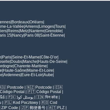
ennes
|
Bordeaux
|
Orléans
|
rne-La-Vallée
|
Amiens
|
Limoges
|
Tours
|
iers
|
Reims
|
Metz
|
Nanterre
|
Grenoble
|
aris 15
|
Nancy
|
Paris 08
|
Saint-Étienne
|
e
|
Paris
|
Seine-Et-Marne
|
Côte-D'or
|
oselle
|
Doubs
|
Manche
|
Hauts-De-Seine
|
ordogne
|
Charente-Maritime
|
e
|
Haute-Saône
|
Maine-Et-Loire
|
de
|
Ardennes
|
Eure-Et-Loir
|
Aube
|
🇦🇺
Postcode
| 🇳🇿
Postcode
| 🇨🇦
Código Postal
| 🇵🇹
Código Postal
|
ีย์
| 🇵🇰
پوسٹل کوڈ
| 🇮🇳
पिन कोड
|
u
| 🇵🇱
Kod Pocztowy
| 🇷🇴
Cod

ZIP Code
| 🇯🇵
郵便番号
| 🇦🇹
PLZ
|