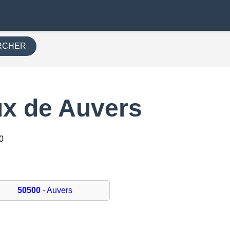
RCHER
x de Auvers
0
50500
- Auvers