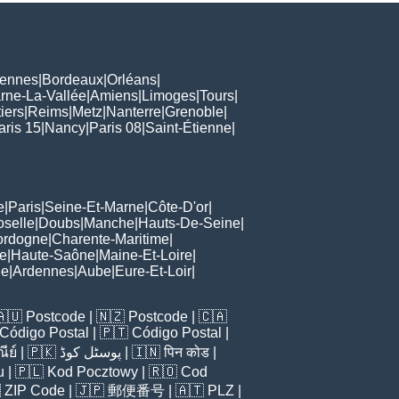
ennes
|
Bordeaux
|
Orléans
|
rne-La-Vallée
|
Amiens
|
Limoges
|
Tours
|
iers
|
Reims
|
Metz
|
Nanterre
|
Grenoble
|
aris 15
|
Nancy
|
Paris 08
|
Saint-Étienne
|
e
|
Paris
|
Seine-Et-Marne
|
Côte-D'or
|
oselle
|
Doubs
|
Manche
|
Hauts-De-Seine
|
ordogne
|
Charente-Maritime
|
e
|
Haute-Saône
|
Maine-Et-Loire
|
de
|
Ardennes
|
Aube
|
Eure-Et-Loir
|
🇦🇺
Postcode
| 🇳🇿
Postcode
| 🇨🇦
Código Postal
| 🇵🇹
Código Postal
|
ีย์
| 🇵🇰
پوسٹل کوڈ
| 🇮🇳
पिन कोड
|
u
| 🇵🇱
Kod Pocztowy
| 🇷🇴
Cod

ZIP Code
| 🇯🇵
郵便番号
| 🇦🇹
PLZ
|