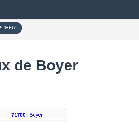
RCHER
x de Boyer
0
71700
- Boyer