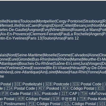
ille
|
Nantes
|
Toulouse
|
Montpellier
|
Cergy-Pontoise
|
Strasbourg
|
R
Défense
|
Lille
|
Nice
|
Caen
|
Rungis
|
Dijon
|
Créteil
|
Besançon
|
Niort
|
Ma
arles-De-Gaulle
|
Avignon
|
Évry
|
Nîmes
|
Blois
|
Rouen
|
Le Mans
|
Poit
|
Aix-En-Provence
|
Clermont-Ferrand
|
Pau
|
La Rochelle
|
Angers
|
P
tin-En-Yvelines
|
Paris 13
|
Toulon
|
Arras
|
Paris 12
lais
|
Nord
|
Seine-Maritime
|
Moselle
|
Somme
|
Calvados
|
Aisne
|
Ois
ronne
|
Eure
|
Gironde
|
Bas-Rhin
|
Isère
|
Rhône
|
Marne
|
Meurthe-Et-M
Atlantiques
|
Bouches-Du-Rhône
|
Saône-Et-Loire
|
Jura
|
Vosges
|
D
rne
|
Yvelines
|
Orne
|
Essonne
|
Ille-Et-Vilaine
|
Hérault
|
Puy-De-Dôm
rénées
|
Loire-Atlantique
|
Ain
|
Loiret
|
Meuse
|
Haut-Rhin
|
Yonne
|
Au
rne
Postal
| 🇩🇪
Postleitzahl
| 🇬🇧
Postcode
| 🇸🇬
Postal Code
| 
de
| 🇿🇦
Postal Code
| 🇲🇾
Poskod
| 🇲🇽
Código Postal
| 🇪🇸
| 🇫🇷
Code Postal
| 🇳🇱
Postcode
| 🇮🇹
CAP
| 🇹🇭
รหัสไปรษณ
o Postal
| 🇦🇷
Código Postal
| 🇰🇷
우편번호
| 🇹🇷
Posta Kod
🇮
Postinumero
| 🇵🇪
Código Postal
| 🇨🇱
Código Postal
| 🇺