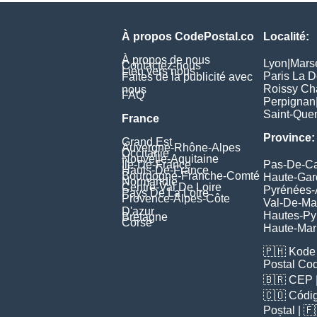
À propos CodePostal.co
Localité:
À propos de nous
Lyon
|
Marse
Contactez-nous
Lien vers nous
Paris La 
Faites de la publicité avec
Roissy Ch
nous
FAQ
Perpignan
Saint-Quen
France
Province:
Grand Est
Auvergne-Rhône-Alpes
Occitanie
Nouvelle-Aquitaine
Île-De-France
Pas-De-Ca
Hauts-De-France
Bourgogne-Franche-Comté
Haute-Ga
Normandie
Centre-Val De Loire
Pyrénées-
Pays De La Loire
Provence-Alpes-Côte
Val-De-Ma
D'azur
Hautes-Py
Bretagne
Corse
Haute-Ma
🇵🇭
Kode 
Postal Co
🇧🇷
CEP
🇨🇴
Códig
Poștal
| 