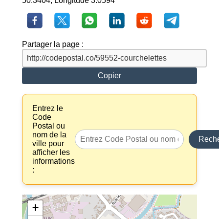
50.3404, Longitude 3.0594
Partager la page :
Copier
Entrez le
Code
Postal ou
nom de la
Reche
ville pour
afficher les
informations
:
+