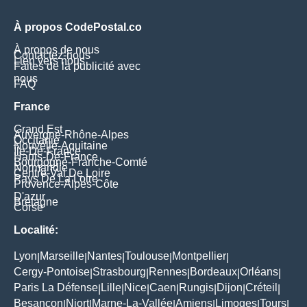
À propos CodePostal.co
À propos de nous
Contactez-nous
Lien vers nous
Faites de la publicité avec
nous
FAQ
France
Grand Est
Auvergne-Rhône-Alpes
Occitanie
Nouvelle-Aquitaine
Île-De-France
Hauts-De-France
Bourgogne-Franche-Comté
Normandie
Centre-Val De Loire
Pays De La Loire
Provence-Alpes-Côte
D'azur
Bretagne
Corse
Localité:
Lyon
Marseille
Nantes
Toulouse
Montpellier
|
|
|
|
|
Cergy-Pontoise
Strasbourg
Rennes
Bordeaux
Orléans
|
|
|
|
|
Paris La Défense
Lille
Nice
Caen
Rungis
Dijon
Créteil
|
|
|
|
|
|
|
Besançon
Niort
Marne-La-Vallée
Amiens
Limoges
Tours
|
|
|
|
|
|