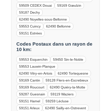
59509 CEDEX Douai
59169 Gœulzin
59187 Dechy
62490 Noyelles-sous-Bellonne
59553 Cuincy
62490 Bellonne
59151 Estrées
Codes Postaux dans un rayon de
10 km:
59553 Esquerchin
59450 Sin-le-Noble
59553 Lauwin-Planque
62490 Vitry-en-Artois
62490 Tortequesne
59169 Cantin
59128 Flers-en-Escrebieux
59169 Roucourt
62490 Quiéry-la-Motte
59287 Guesnain
59119 Waziers
59151 Hamel
59259 Lécluse
59151 Arleux
62490 Sailly-en-Ostrevent