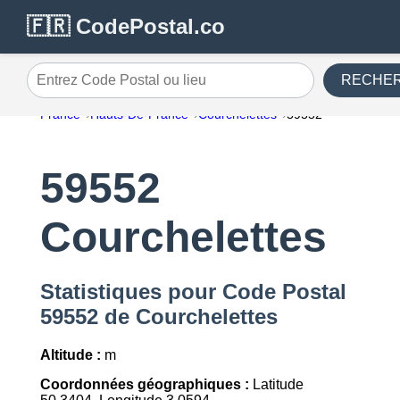
🇫🇷 CodePostal.co
RECHE
Entrez Code Postal ou lieu
France
Hauts-De-France
Courchelettes
59552
59552
Courchelettes
Statistiques pour Code Postal
59552 de Courchelettes
Altitude :
m
Coordonnées géographiques :
Latitude