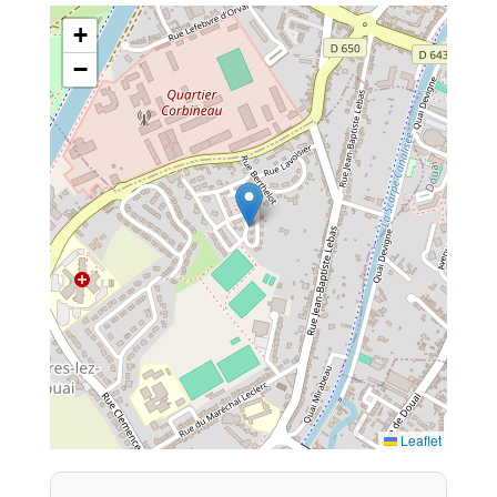
+
−
Leaflet