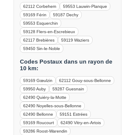
62112 Corbehem
59553 Lauwin-Planque
59169 Férin
59187 Dechy
59553 Esquerchin
59128 Flers-en-Escrebieux
62117 Brebières
59119 Waziers
59450 Sin-le-Noble
Codes Postaux dans un rayon de
10 km:
59169 Gœulzin
62112 Gouy-sous-Bellonne
59950 Auby
59287 Guesnain
62490 Quiéry-la-Motte
62490 Noyelles-sous-Bellonne
62490 Bellonne
59151 Estrées
59169 Roucourt
62490 Vitry-en-Artois
59286 Roost-Warendin