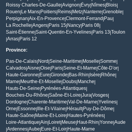
Roissy Charles-De-Gaulle
Avignon
Évry
Nîmes
Blois
|
|
|
|
|
Rouen
Le Mans
Poitiers
Reims
Metz
Nanterre
Grenoble
|
|
|
|
|
|
|
Perpignan
Aix-En-Provence
Clermont-Ferrand
Pau
|
|
|
|
La Rochelle
Angers
Paris 15
Nancy
Paris 08
|
|
|
|
|
Saint-Étienne
Saint-Quentin-En-Yvelines
Paris 13
Toulon
|
|
|
Arras
Paris 12
|
|
Province:
Pas-De-Calais
Nord
Seine-Maritime
Moselle
Somme
|
|
|
|
|
Calvados
Aisne
Oise
Paris
Seine-Et-Marne
Côte-D'or
|
|
|
|
|
|
Haute-Garonne
Eure
Gironde
Bas-Rhin
Isère
Rhône
|
|
|
|
|
|
Marne
Meurthe-Et-Moselle
Doubs
Manche
|
|
|
|
Hauts-De-Seine
Pyrénées-Atlantiques
|
|
Bouches-Du-Rhône
Saône-Et-Loire
Jura
Vosges
|
|
|
|
Dordogne
Charente-Maritime
Val-De-Marne
Yvelines
|
|
|
|
Orne
Essonne
Ille-Et-Vilaine
Hérault
Puy-De-Dôme
|
|
|
|
|
Haute-Saône
Maine-Et-Loire
Hautes-Pyrénées
|
|
|
Loire-Atlantique
Ain
Loiret
Meuse
Haut-Rhin
Yonne
Aude
|
|
|
|
|
|
Ardennes
Aube
Eure-Et-Loir
Haute-Marne
|
|
|
|