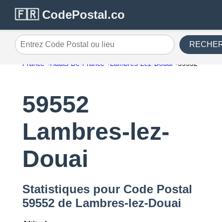
🇫🇷 CodePostal.co
RECHE
Entrez Code Postal ou lieu
France
Hauts-De-France
Lambres-Lez-Douai
59552
59552
Lambres-lez-
Douai
Statistiques pour Code Postal
59552 de Lambres-lez-Douai