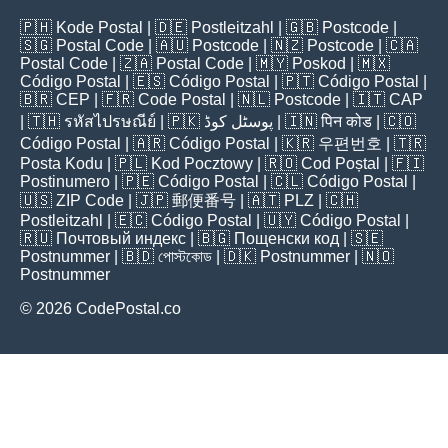
🇵🇭
Kode Postal
| 🇩🇪
Postleitzahl
| 🇬🇧
Postcode
|
🇸🇬
Postal Code
| 🇦🇺
Postcode
| 🇳🇿
Postcode
| 🇨🇦
Postal Code
| 🇿🇦
Postal Code
| 🇲🇾
Poskod
| 🇲🇽
Código Postal
| 🇪🇸
Código Postal
| 🇵🇹
Código Postal
|
🇧🇷
CEP
| 🇫🇷
Code Postal
| 🇳🇱
Postcode
| 🇮🇹
CAP
| 🇹🇭
รหัสไปรษณีย์
| 🇵🇰
پوسٹل کوڈ
| 🇮🇳
पिन कोड
| 🇨🇴
Código Postal
| 🇦🇷
Código Postal
| 🇰🇷
우편번호
| 🇹🇷
Posta Kodu
| 🇵🇱
Kod Pocztowy
| 🇷🇴
Cod Poștal
| 🇫🇮
Postinumero
| 🇵🇪
Código Postal
| 🇨🇱
Código Postal
|
🇺🇸
ZIP Code
| 🇯🇵
郵便番号
| 🇦🇹
PLZ
| 🇨🇭
Postleitzahl
| 🇪🇨
Código Postal
| 🇺🇾
Código Postal
|
🇷🇺
Почтовый индекс
| 🇧🇬
Пощенски код
| 🇸🇪
Postnummer
| 🇧🇩
পোস্টকোড
| 🇩🇰
Postnummer
| 🇳🇴
Postnummer
© 2026 CodePostal.co