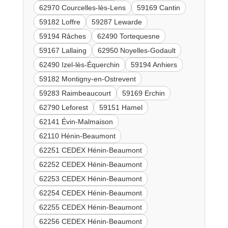
62970 Courcelles-lès-Lens
59169 Cantin
59182 Loffre
59287 Lewarde
59194 Râches
62490 Tortequesne
59167 Lallaing
62950 Noyelles-Godault
62490 Izel-lès-Équerchin
59194 Anhiers
59182 Montigny-en-Ostrevent
59283 Raimbeaucourt
59169 Erchin
62790 Leforest
59151 Hamel
62141 Évin-Malmaison
62110 Hénin-Beaumont
62251 CEDEX Hénin-Beaumont
62252 CEDEX Hénin-Beaumont
62253 CEDEX Hénin-Beaumont
62254 CEDEX Hénin-Beaumont
62255 CEDEX Hénin-Beaumont
62256 CEDEX Hénin-Beaumont