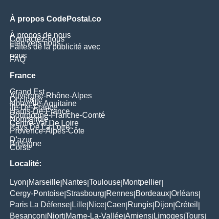
À propos CodePostal.co
À propos de nous
Contactez-nous
Lien vers nous
Faites de la publicité avec
nous
FAQ
France
Grand Est
Auvergne-Rhône-Alpes
Occitanie
Nouvelle-Aquitaine
Île-De-France
Hauts-De-France
Bourgogne-Franche-Comté
Normandie
Centre-Val De Loire
Pays De La Loire
Provence-Alpes-Côte
D'azur
Bretagne
Corse
Localité:
Lyon
Marseille
Nantes
Toulouse
Montpellier
|
|
|
|
|
Cergy-Pontoise
Strasbourg
Rennes
Bordeaux
Orléans
|
|
|
|
|
Paris La Défense
Lille
Nice
Caen
Rungis
Dijon
Créteil
|
|
|
|
|
|
|
Besançon
Niort
Marne-La-Vallée
Amiens
Limoges
Tours
|
|
|
|
|
|