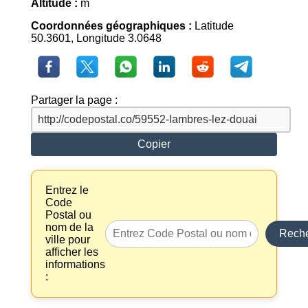
Altitude :
m
Coordonnées géographiques :
Latitude
50.3601, Longitude 3.0648
Partager la page :
Copier
Entrez le
Code
Postal ou
nom de la
Reche
ville pour
afficher les
informations
: