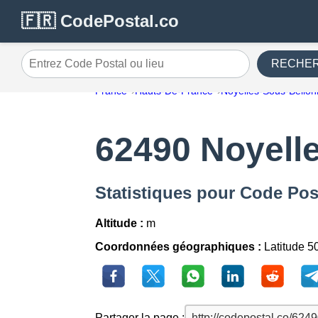
🇫🇷 CodePostal.co
RECHE
Entrez Code Postal ou lieu
France
Hauts-De-France
Noyelles-Sous-Bello
62490 Noyell
Statistiques pour Code Pos
Altitude :
m
Coordonnées géographiques :
Latitude 5
Partager la page :