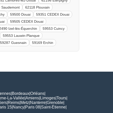
52 Lambres-lez-Douai
62156 Éterpigny
0 Saudemont
62118 Plouvain
chy
59500 Douai
59351 CEDEX Douai
uai
59505 CEDEX Douai
2490 Izel-lès-Équerchin
59553 Cuincy
59553 Lauwin-Planque
59287 Guesnain
59169 Erchin
ennes
|
Bordeaux
|
Orléans
|
rne-La-Vallée
|
Amiens
|
Limoges
|
Tours
|
iers
|
Reims
|
Metz
|
Nanterre
|
Grenoble
|
aris 15
|
Nancy
|
Paris 08
|
Saint-Étienne
|