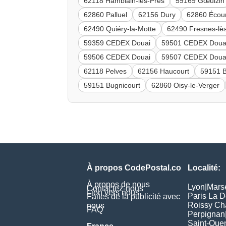
62118 Hamblain-les-Prés
59169 Gœulzin
62860 Palluel
62156 Dury
62860 Écour
62490 Quiéry-la-Motte
62490 Fresnes-lè
59359 CEDEX Douai
59501 CEDEX Doua
59506 CEDEX Douai
59507 CEDEX Doua
62118 Pelves
62156 Haucourt
59151 
59151 Bugnicourt
62860 Oisy-le-Verger
À propos CodePostal.co
Localité:
À propos de nous
Lyon
|
Marse
Contactez-nous
Lien vers nous
Paris La 
Faites de la publicité avec
Roissy Ch
nous
FAQ
Perpignan
Saint-Quen