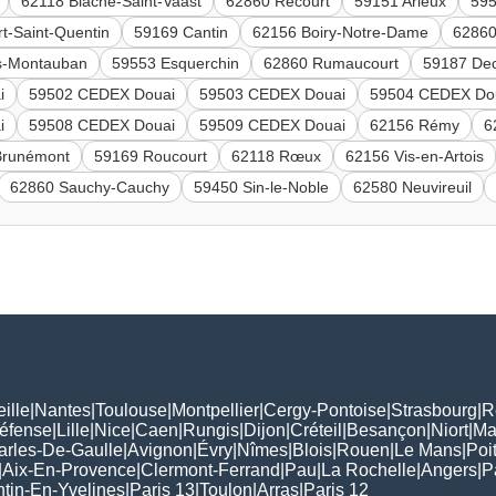
62118 Biache-Saint-Vaast
62860 Récourt
59151 Arleux
595
t-Saint-Quentin
59169 Cantin
62156 Boiry-Notre-Dame
6286
s-Montauban
59553 Esquerchin
62860 Rumaucourt
59187 De
i
59502 CEDEX Douai
59503 CEDEX Douai
59504 CEDEX Do
i
59508 CEDEX Douai
59509 CEDEX Douai
62156 Rémy
6
Brunémont
59169 Roucourt
62118 Rœux
62156 Vis-en-Artois
62860 Sauchy-Cauchy
59450 Sin-le-Noble
62580 Neuvireuil
ille
|
Nantes
|
Toulouse
|
Montpellier
|
Cergy-Pontoise
|
Strasbourg
|
R
Défense
|
Lille
|
Nice
|
Caen
|
Rungis
|
Dijon
|
Créteil
|
Besançon
|
Niort
|
Ma
arles-De-Gaulle
|
Avignon
|
Évry
|
Nîmes
|
Blois
|
Rouen
|
Le Mans
|
Poit
|
Aix-En-Provence
|
Clermont-Ferrand
|
Pau
|
La Rochelle
|
Angers
|
P
tin-En-Yvelines
|
Paris 13
|
Toulon
|
Arras
|
Paris 12