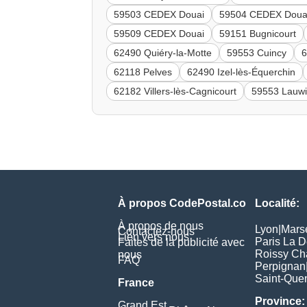
59503 CEDEX Douai
59504 CEDEX Doua
59509 CEDEX Douai
59151 Bugnicourt
62490 Quiéry-la-Motte
59553 Cuincy
6
62118 Pelves
62490 Izel-lès-Équerchin
62182 Villers-lès-Cagnicourt
59553 Lauwi
À propos CodePostal.co
Localité:
À propos de nous
Lyon
|
Marse
Contactez-nous
Lien vers nous
Paris La 
Faites de la publicité avec
Roissy Ch
nous
FAQ
Perpignan
Saint-Quen
France
Province:
Grand Est