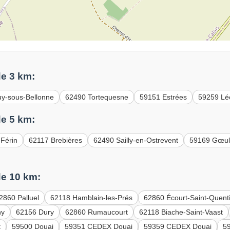
e 3 km:
y-sous-Bellonne
62490 Tortequesne
59151 Estrées
59259 Lé
e 5 km:
Férin
62117 Brebières
62490 Sailly-en-Ostrevent
59169 Gœul
e 10 km:
2860 Palluel
62118 Hamblain-les-Prés
62860 Écourt-Saint-Quent
ny
62156 Dury
62860 Rumaucourt
62118 Biache-Saint-Vaast
t
59500 Douai
59351 CEDEX Douai
59359 CEDEX Douai
5