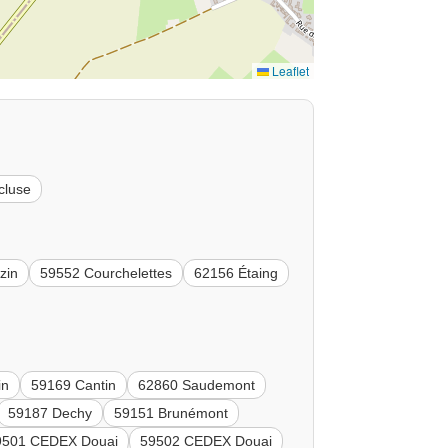
Leaflet
cluse
zin
59552 Courchelettes
62156 Étaing
in
59169 Cantin
62860 Saudemont
59187 Dechy
59151 Brunémont
9501 CEDEX Douai
59502 CEDEX Douai