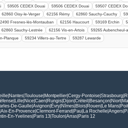
i
59505 CEDEX Douai
59506 CEDEX Douai
59507 CEDEX Do
62860 Oisy-le-Verger
62156 Rémy
62860 Sauchy-Cauchy
59
2490 Fresnes-lès-Montauban
62156 Haucourt
59169 Erchin
5
62860 Sauchy-Lestrée
62156 Vis-en-Artois
59265 Aubencheul-
n-Planque
59234 Villers-au-Tertre
59287 Lewarde
ille
|
Nantes
|
Toulouse
|
Montpellier
|
Cergy-Pontoise
|
Strasbourg
|
R
Défense
|
Lille
|
Nice
|
Caen
|
Rungis
|
Dijon
|
Créteil
|
Besançon
|
Niort
|
Ma
arles-De-Gaulle
|
Avignon
|
Évry
|
Nîmes
|
Blois
|
Rouen
|
Le Mans
|
Poit
|
Aix-En-Provence
|
Clermont-Ferrand
|
Pau
|
La Rochelle
|
Angers
|
P
tin-En-Yvelines
|
Paris 13
|
Toulon
|
Arras
|
Paris 12