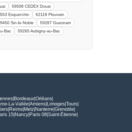
uai
59508 CEDEX Douai
553 Esquerchin
62118 Plouvain
9450 Sin-le-Noble
59287 Guesnain
au-Bac
59265 Aubigny-au-Bac
ennes
|
Bordeaux
|
Orléans
|
rne-La-Vallée
|
Amiens
|
Limoges
|
Tours
|
iers
|
Reims
|
Metz
|
Nanterre
|
Grenoble
|
aris 15
|
Nancy
|
Paris 08
|
Saint-Étienne
|